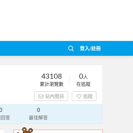
登入/註冊
43108
0
人
累計瀏覽數
在追蹤
站內簡訊
追蹤
0
0
請回答
最佳解答