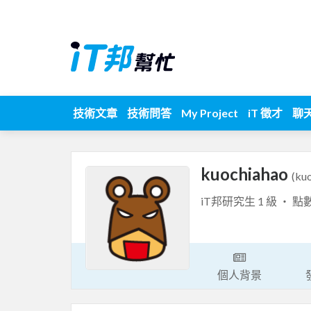
技術文章
技術問答
My Project
iT 徵才
聊
kuochiahao
(ku
iT邦研究生 1 級 ‧ 點
個人背景