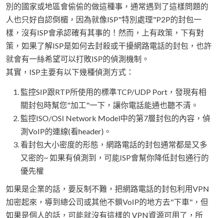
別的國家或地區會偷偷的做這種事，通常遇到了這樣問題的
人也只好自認倒楣，因為就像ISP"特別處理"P2P的封包一
樣，沒有ISP會承認確有其事的！然而，上有政策，下有對
策，如果了解ISP是如何去封殺或干擾網路電話的封包，也許
就會有一絲希望可以打敗ISP的偵測機制。
其實，ISP主要有以下幾種偵測方式：
監控SIP跟RTP所使用的標準TCP/UDP Port，發現有相
關封包時幫您"加工"一下，讓你電話能通也聽不清。
監控ISO/OSI Network Model中的第7層封包的內容，偵
測VoIP的連線(看header)。
看封包大小密度的形態，網路電話的封包通常都是又多
又密的~ 如果有偵測到，可能ISP會幫你降低封包通行的
優先權
如果是企業的話，要反制不難，把網路電話的封包利用VPN
加密起來，導到總公司或其他不鎖VoIP的地方去"下車"，但
如果是個人的話，可能就沒有這樣的 VPN資源可用了，所