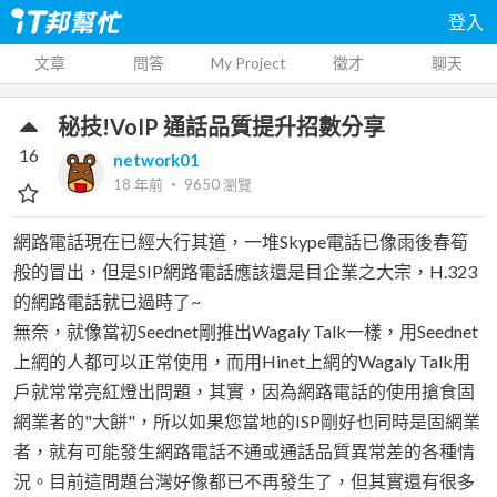
登入
文章
問答
My Project
徵才
聊天
秘技!VoIP 通話品質提升招數分享
16
network01
18 年前
‧
9650
瀏覽
網路電話現在已經大行其道，一堆Skype電話已像雨後春筍
般的冒出，但是SIP網路電話應該還是目企業之大宗，H.323
的網路電話就已過時了~
無奈，就像當初Seednet剛推出Wagaly Talk一樣，用Seednet
上網的人都可以正常使用，而用Hinet上網的Wagaly Talk用
戶就常常亮紅燈出問題，其實，因為網路電話的使用搶食固
網業者的"大餅"，所以如果您當地的ISP剛好也同時是固網業
者，就有可能發生網路電話不通或通話品質異常差的各種情
況。目前這問題台灣好像都已不再發生了，但其實還有很多