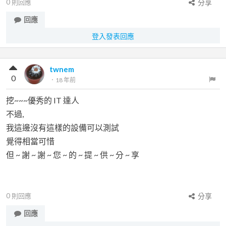
0
則回應
分享
回應
登入發表回應
twnem
0
．
18 年前
挖~~~優秀的 IT 達人
不過,
我這邊沒有這樣的設備可以測試
覺得相當可惜
但 ~ 謝 ~ 謝 ~ 您 ~ 的 ~ 提 ~ 供 ~ 分 ~ 享
0
則回應
分享
回應