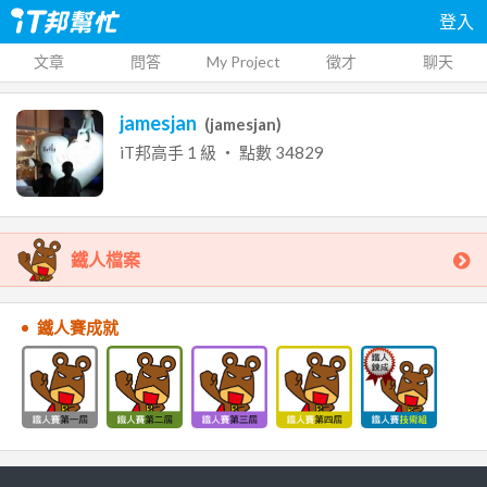
登入
文章
問答
My Project
徵才
聊天
jamesjan
(
jamesjan
)
iT邦高手
1
級 ‧ 點數
34829
鐵人檔案
鐵人賽成就