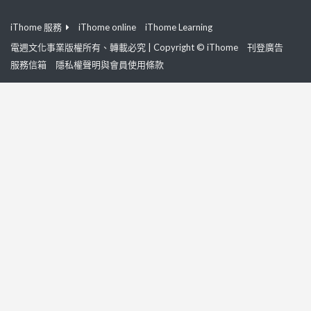
iThome 服務
iThome online
iThome Learning
電週文化事業版權所有、轉載必究 | Copyright © iThome
刊登廣告
服務信箱
隱私權聲明與會員使用條款