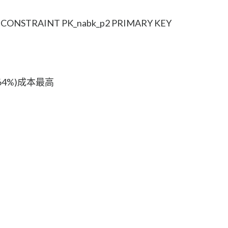
D CONSTRAINT PK_nabk_p2 PRIMARY KEY
64%)成本最高