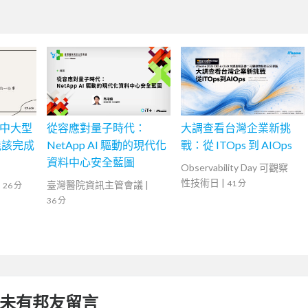
在中大型
從容應對量子時代：
大調查看台灣企業新挑
能該完成
NetApp AI 驅動的現代化
戰：從 ITOps 到 AIOps
資料中心安全藍圖
Observability Day 可觀察
性技術日
|
41 分
|
臺灣醫院資訊主管會議
|
26 分
36 分
未有邦友留言