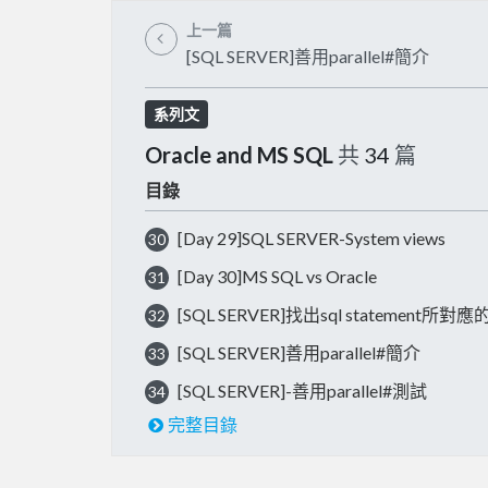
上一篇
[SQL SERVER]善用parallel#簡介
系列文
Oracle and MS SQL
共
34
篇
目錄
[Day 29]SQL SERVER-System views
30
[Day 30]MS SQL vs Oracle
31
[SQL SERVER]找出sql statement所
32
[SQL SERVER]善用parallel#簡介
33
[SQL SERVER]-善用parallel#測試
34
完整目錄