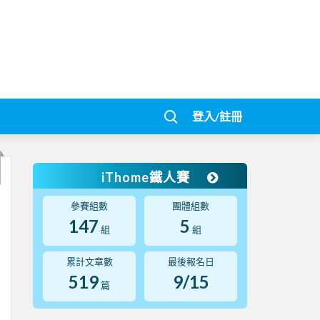
登入/註冊
iThome鐵人賽
參賽組數
團體組數
147
5
組
組
累計文章數
最後報名日
519
9/15
篇