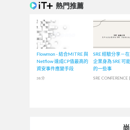
熱門推薦
Flowmon - 結合MITRE 與
SRE 經驗分享－
Netflow 達成CP值最高的
企業身為 SRE 可
資安事件應變手段
的一些事
SRE CONFERENCE
38 分
尚