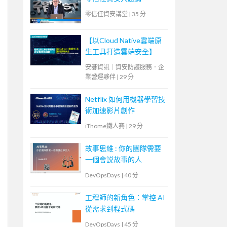
零信任資安講堂
|
35 分
【以Cloud Native雲端原
生工具打造雲端安全】
安碁資訊｜資安防護服務．企
業營運夥伴
|
29 分
Netflix 如何用機器學習技
術加速影片創作
iThome鐵人賽
|
29 分
故事思維 : 你的團隊需要
一個會説故事的人
DevOpsDays
|
40 分
工程師的新角色：掌控 AI
從需求到程式碼
DevOpsDays
|
45 分