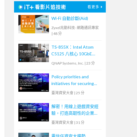
看影片追技術
看更多
Wi-Fi 自動診斷(Aid)
Zyxel兆勤科技- 網路通訊專家
|
48 分
TS-855X：Intel Atom
C5125 八核心 10GbE
NAS，內建雙 M.2 NVMe
QNAP Systems, Inc.
|
23 分
SSD 及 PCIe Gen 3 插
槽，大容量混合式儲存架
Policy priorities and
構適合中小企業備份及監
initiatives for securing
控應用
Industrial Automation
臺灣資安大會
|
25 分
and Control Systems
(IACS) in the
解密！用線上遊戲資安經
Netherlands
驗，打造高韌性的企業資
安環境
臺灣資安大會
|
31 分
零信任資安大趨勢