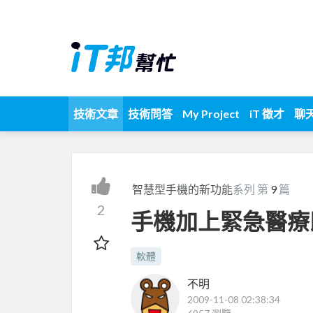
技術文章
技術問答
My Project
iT 徵才
聊
智慧型手機的新功能
系列 第
9
篇
2
手機加上緊急醫療
軟體
不明
2009-11-08 02:38:34