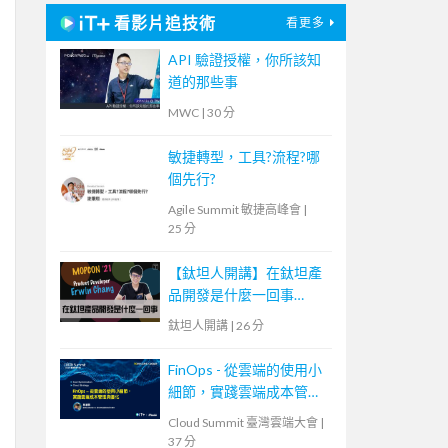
看影片追技術
看更多
API 驗證授權，你所該知
道的那些事
MWC
|
30 分
敏捷轉型，工具?流程?哪
個先行?
Agile Summit 敏捷高峰會
|
25 分
【鈦坦人開講】在鈦坦產
品開發是什麼一回事
（MOPCON '21）｜
鈦坦人開講
|
26 分
TITANSOFT 鈦坦科技
FinOps - 從雲端的使用小
細節，實踐雲端成本管理
與優化
Cloud Summit 臺灣雲端大會
|
37 分