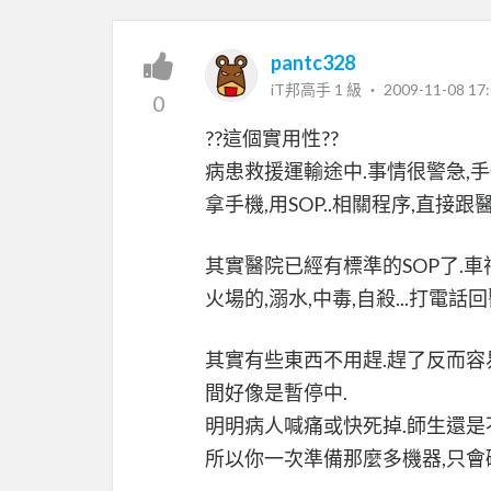
pantc328
iT邦高手 1 級 ‧
2009-11-08 17:
0
??這個實用性??
病患救援運輸途中.事情很警急,手
拿手機,用SOP..相關程序,直接跟醫
其實醫院已經有標準的SOP了.車
火場的,溺水,中毒,自殺...打電
其實有些東西不用趕.趕了反而容
間好像是暫停中.
明明病人喊痛或快死掉.師生還是
所以你一次準備那麼多機器,只會