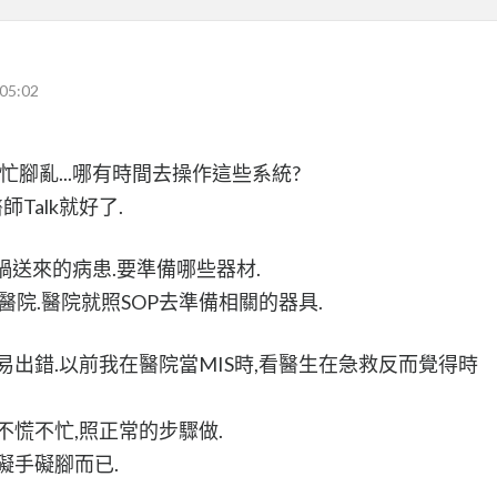
05:02
忙腳亂...哪有時間去操作這些系統?
師Talk就好了.
禍送來的病患.要準備哪些器材.
話回醫院.醫院就照SOP去準備相關的器具.
易出錯.以前我在醫院當MIS時,看醫生在急救反而覺得時
不慌不忙,照正常的步驟做.
礙手礙腳而已.