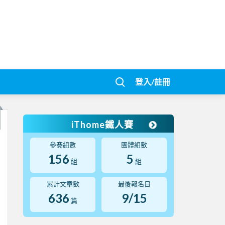
登入/註冊
iThome鐵人賽
參賽組數
團體組數
156
5
組
組
累計文章數
最後報名日
636
9/15
篇