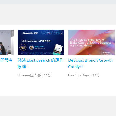
的開發者
淺淡 Elasticsearch 的運作
DevOps: Brand’s Growth
原理
Catalyst
iThome鐵人賽
|
DevOpsDays
|
35 分
35 分