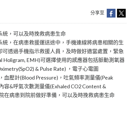
分享至
系統，可以及時挽救病患生命
系統，在病患救援運送途中，手機連線將病患相關的生
即可透過手機指示救援人員，及時做好適當處置，緊急
ical Holigram, EMH)可選擇使用的感應器包括脈動測氧器
imetry(SpO2) & Pulse Rate) ，電子心電圖
lead)，血壓計(Blood Pressure)，吐氣頻率測量儀(Peak
內容&呼氣次數測量儀(Exhaled CO2 Content &
cy)等等，醫院在病患到院前做好準備，可以及時挽救病患生命