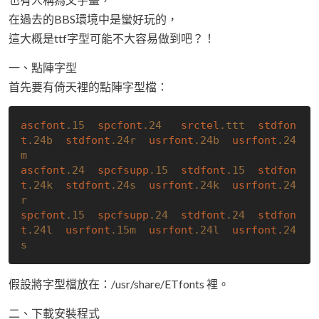
在過去的BBS環境中是蠻好玩的，
這大概是ttf字型可能不大容易做到吧？！
一、點陣字型
首先要有倚天裡的點陣字型檔：
ascfont
.15
spcfont
.24
srctel
.ttt
stdfon
t
.24b
stdfont
.24r
usrfont
.24b
usrfont
.24
m
ascfont
.24
spcfsupp
.15
stdfont
.15
stdfon
t
.24k
stdfont
.24s
usrfont
.24k
usrfont
.24
r
spcfont
.15
spcfsupp
.24
stdfont
.24
stdfon
t
.24l
usrfont
.15m
usrfont
.24l
usrfont
.24
s
假設將字型檔放在：/usr/share/ETfonts 裡。
二、下載安裝程式