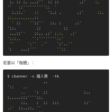
 ;, ;; ;, ,,,;
''
  ;; ;;         ,;
'    ;,        
'
'   ;;'
''
''
''
''
';;  '
  ;,;;,
'    ;;    '
;,; ,       ,;
'      ;;,           
;;,,,,,,,,,,;;

  '
 ;;    
''
;;
''
   ;;, ;      ,;
'        
'
;;,         ;;          ;;

 ,,,;;
''
    ;;,, ,;
' ;,;,   ,;'
';;;,,     '
';'
''
''
''
';;'
''
';'
'  ,'
'    '
;
',,'
'                
'
;    ,,,;
''
'         '
若要以「楷體」：
$ cbanner -s 鐵人賽  -tk

                ,,                       
';;    ,,

      ,,    '
;  ;;                ;,,               
;,,,,,;;;
''
''
;;,

      ;;,    ;  ;;  ;;;           ;;
'              
,;'
  ;;,,;;, 
''