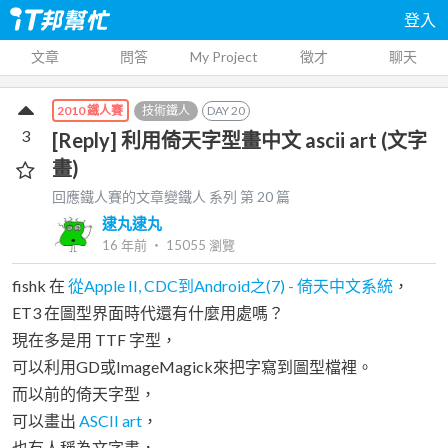
登入
文章
問答
My Project
徵才
聊天
技術鐵人
DAY
20
2010 鐵人賽
3
[Reply] 利用倚天字型畫中文 ascii art (文字
畫)
回應鐵人賽的文章變鐵人
系列 第
20
篇
逮丸逮丸
16 年前
‧
15055
瀏覽
fishk 在
從Apple II, CDC到Android之(7) - 倚天中文系統
，
ET3 在圖型界面時代還有什麼用處嗎？
現在多是用 TTF 字型，
可以利用GD或ImageMagick來把字寫到圖型檔裡。
而以前的倚天字型，
可以畫出
ASCII art
，
也有人稱為文字畫，