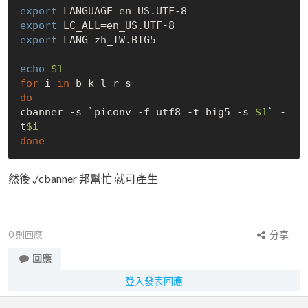
export
export
export
 LANG=zh_TW.BIG5

echo
$1
for
 i 
in
do
cbanner -s `piconv -f utf8 -t big5 -s 
$1
` -
t
$i
done
然後 ./cbanner 邦幫忙 就可產生
0
則回應
分享
回應
登入發表回應