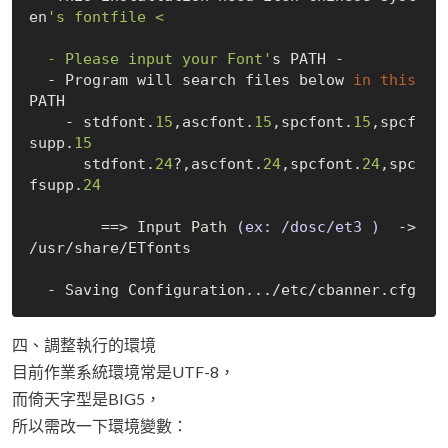
en
's fontfile <

  - Please input your Font'
s PATH -

  - Program will search files below 
in
this
PATH

    - stdfont.
15
,ascfont.
15
,spcfont.
15
,spcf
supp.
15
      stdfont.
24
?,ascfont.
24
,spcfont.
24
,spc
fsupp.
24
        ==> Input Path 
(ex: /dosc/et3 )
  ->
/usr/share/ETfonts

四、調整執行的環境
目前作業系統環境常是UTF-8，
而倚天字型是BIG5，
所以需改一下環境變數：