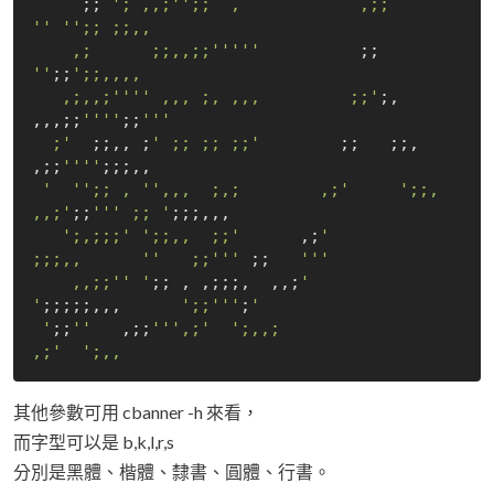
     ;; 
'; ,,;'
';;  ,            ,;;               
'
' '
';; ;;,,

    ,;      ;;,,;;'
''
''
          ;;      
''
;;
';;,,,,

   ,;,,;'
''
' ,,, ;, ,,,         ;;'
;,               
,,,;;
''
''
;;
''
'

  ;'
  ;;,, ;
' ;; ;; ;;'
        ;;   ;;,               
,;;
''
''
;;;,,

'  '
';; , '
',,,  ;,;        ,;'
';;,          
,,;'
;;
''
' ;; '
;;;,,,

';,;;;'
';;,,  ;;'
      ,;
'         
;;;,,      '
'   ;;'
''
 ;;   
''
'

    ,,;;'
' '
;; , ,;;;,  ,,;
'            
'
;;;;;,,,      
';;'
''
;
'

 '
;;
''
   ,;;
''
',;'
';,,;                              
,;'
其他參數可用 cbanner -h 來看，
而字型可以是 b,k,l,r,s
分別是黑體、楷體、隸書、圓體、行書。