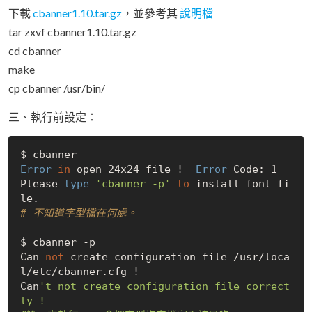
下載
cbanner1.10.tar.gz
，並參考其
說明檔
tar zxvf cbanner1.10.tar.gz
cd cbanner
make
cp cbanner /usr/bin/
三、執行前設定：
Error
in
 open 24x24 file !  
Error
 Code: 1

Please
 type 
'cbanner -p'
to
 install font fi
# 不知道字型檔在何處。
$ cbanner -p

Can 
not
 create configuration file /usr/loca
l/etc/cbanner.cfg !

Can
't not create configuration file correct
ly !
