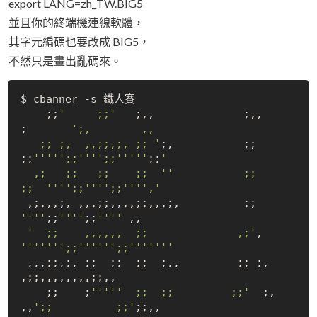
export LANG=zh_TW.BIG5
並且你的終端機連線軟體，
其字元編碼也要改成 BIG5，
不然只是畫出亂碼來。
$ cbanner -s 鐵人賽

    ;;
'     ;;'
   ;,,              ;,,             
;       
';,        ,,

   ;; ;,  ,,;;,;, ;; '
;,           ;;             
;;
''
''
';;'
''
';;'
''
''
;;
'

  ,;   ;;   ;;    ;;  '
'           ;;            
;;  '
''
';;'
''
';;'
''
','
 ,;,,,;, ,,,;;,,,,;;,,,;,      
''
''
;;
''
''
;;
''
''
 ,,

'  ;;    ,,,,,,  ;;              ,;'
,        
''
''
''
';;'
''
''
';;'
''
''
''
 ,,,;;,;, ;;  ;;  ;;  ;,,         ;; ;,               
,;;,,,,,,,,;;,,

    ;;    ;
''
''
'  ;;  ;;         ;;'
  ;,           
,,
';;          ;;'
;;,,
