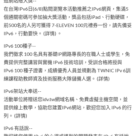
逛網站贈大獎--
在台灣IPv6日(6/8)點閱瀏覽本活動推薦之IPv6網頁，集滿5
個通關密碼可參加抽大獎活動，獎品包括iPad、行動硬碟，
前500名的人另可獲得 7-ELEVEN 100元禮券一份，請先備妥
IPv6，行動要快。 (詳情) 。
IPv6 100種子--
我們徵求 100 名具有基礎IP網路專長的在職人士或學生，免
費提供完整講習與實機 IPv6 技術培訓，受訓合格將授與
IPv6 100 種子證書，成績優秀人員並規劃為 TWNIC IPv 6訓
練課程助教師資及技術服務大隊儲備人選。 (詳情)
IPv6架站大奉送--
活動單位將贈送您idv.tw網域名稱、免費虛擬主機空間，並
提供線上教學，協助您建置IPv6網站，歡迎您加入 IPv6 的行
列。 (詳情)
IPv6 有話說--