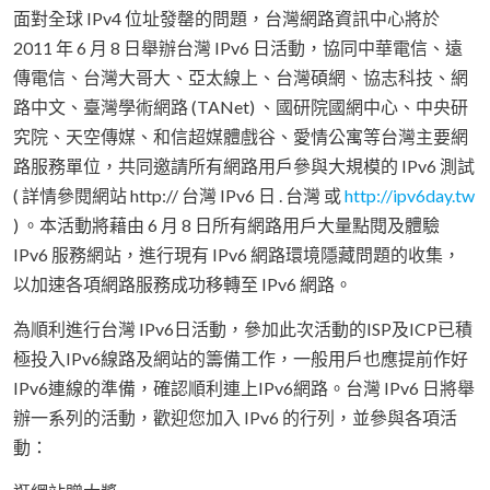
面對全球 IPv4 位址發罄的問題，台灣網路資訊中心將於
2011 年 6 月 8 日舉辦台灣 IPv6 日活動，協同中華電信、遠
傳電信、台灣大哥大、亞太線上、台灣碩網、協志科技、網
路中文、臺灣學術網路 (TANet) 、國研院國網中心、中央研
究院、天空傳媒、和信超媒體戲谷、愛情公寓等台灣主要網
路服務單位，共同邀請所有網路用戶參與大規模的 IPv6 測試
( 詳情參閱網站 http:// 台灣 IPv6 日 . 台灣 或
http://ipv6day.tw
) 。本活動將藉由 6 月 8 日所有網路用戶大量點閱及體驗
IPv6 服務網站，進行現有 IPv6 網路環境隱藏問題的收集，
以加速各項網路服務成功移轉至 IPv6 網路。
為順利進行台灣 IPv6日活動，參加此次活動的ISP及ICP已積
極投入IPv6線路及網站的籌備工作，一般用戶也應提前作好
IPv6連線的準備，確認順利連上IPv6網路。台灣 IPv6 日將舉
辦一系列的活動，歡迎您加入 IPv6 的行列，並參與各項活
動：