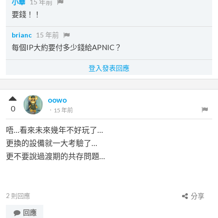
小華
15 年前
要錢！！
brianc
15 年前
每個IP大約要付多少錢給APNIC？
登入發表回應
oowo
0
．
15 年前
唔…看來未來幾年不好玩了…
更換的設備就一大考驗了…
更不要說過渡期的共存問題…
2
則回應
分享
回應