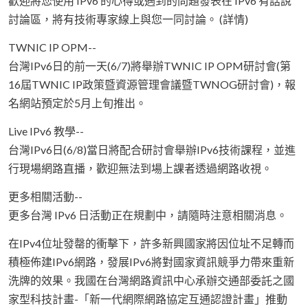
歡迎將您使用 IPv6 的心得或遇到的問題發表在 IPv6 有話說
討論區，將有技術專家線上與您一同討論。 (詳情)
TWNIC IP OPM--
台灣IPv6日的前一天(6/7)將舉辦TWNIC IP OPM研討會(第
16屆TWNIC IP政策暨資源管理會議暨TWNOG研討會)，報
名網站預定於5月上旬推出。
Live IPv6 教學--
台灣IPv6日(6/8)當日將配合研討會舉辦IPv6技術課程，並進
行現場網路直播，歡迎無法到場上課者透過網路收視。
更多相關活動--
更多台灣 IPv6 日活動正在規劃中，請隨時注意相關消息。
在IPv4位址發罄的衝擊下，許多新興國家將因位址不足轉而
積極佈建IPv6網路，發展IPv6將對國家資訊競爭力帶來重新
洗牌的效果。我國在台灣網路資訊中心承辦交通部委託之國
家型科技計畫-「新一代網際網路協定互通認證計畫」推動