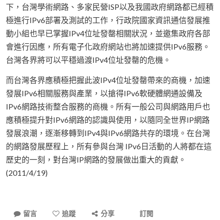
下，台灣學術網路、多家民營ISP以及我國政府網路都已經積
極進行IPv6部署及測試的工作，行政院國家資訊通信發展推
動小組也早已掌握IPv4位址發罄相關狀況，並邀集政府各部
會進行因應，所有電子化政府網站也將加速提供IPv6服務。
台灣各界將可以平穩過渡IPv4位址發罄的危機。
而台灣各界應積極把握此波IPv4位址發罄帶來的商機，加速
發展IPv6相關服務與產業，以搶得IPv6軟硬體網通設備及
IPv6網路技術整合服務的商機。所有一般公司與網路用戶也
應積極提升對IPv6網路的認識與使用，以隨同全世界IP網路
發展浪潮，逐漸移轉到IPv4與IPv6網路共存的環境。在台灣
的網路發展歷程上，所有參與台灣 IPv6日活動的人將都在這
歷史的一刻，對台灣IP網路的發展做出重大的貢獻。
(2011/4/19)
留言
追蹤
分享
訂閱