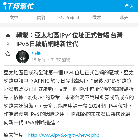
登入
文章
問答
My Project
徵才
聊天
轉載：亞太地區IPv4位址正式告竭 台灣
3
IPv6日啟航網路新世代
小華
15 年前
‧
7177
瀏覽
亞太地區已成為全球第一個 IPv4 位址正式告竭的區域，亞太
網路資訊中心 APNIC 於今日發出聲明， ” 最後 /8” 的網路位
址發放政策已正式啟動。這是一個 IPv4 位址發罄的關鍵轉折
點，依據 ” 最後 /8” 的政策，未來台灣不管是既有或新成立的
網路營運組織，，最多只能再申請一段 1,024 個 IPv4 位址，
作為過渡到 IPv6 的因應之用， IP 網路的未來發展將快速朝
向新一代 IPv6 網路邁進 。
原文請見：
http://www.ipv6.org.tw/newc.php