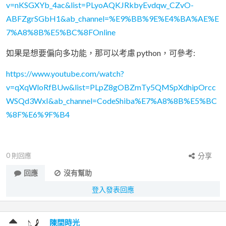
v=nKSGXYb_4ac&list=PLyoAQKJRkbyEvdqw_CZvO-
ABFZgrSGbH1&ab_channel=%E9%BB%9E%E4%BA%AE%E
7%A8%8B%E5%BC%8FOnline
如果是想要偏向多功能，那可以考慮 python，可參考:
https://www.youtube.com/watch?
v=qXqWloRfBUw&list=PLpZ8gOBZmTy5QMSpXdhipOrcc
WSQd3WxI&ab_channel=CodeShiba%E7%A8%8B%E5%BC
%8F%E6%9F%B4
0
則回應
分享
回應
沒有幫助
登入發表回應
陳間時光