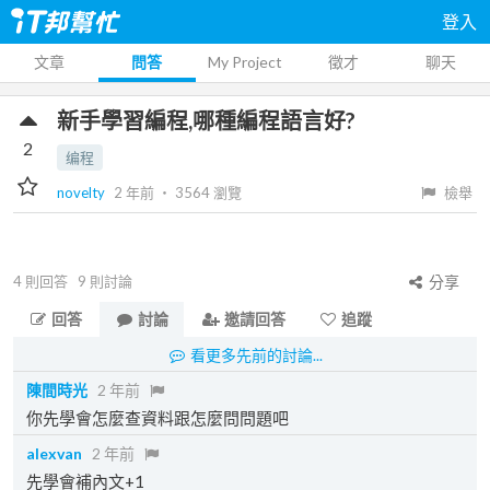
登入
文章
問答
My Project
徵才
聊天
新手學習編程,哪種編程語言好?
2
编程
novelty
2 年前
‧
3564
瀏覽
檢舉
4
則回答
9
則討論
分享
回答
討論
邀請回答
追蹤
看更多先前的討論...
陳間時光
2 年前
你先學會怎麼查資料跟怎麼問問題吧
alexvan
2 年前
先學會補內文+1