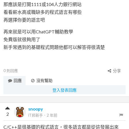
那應該是打開1111或104人力銀行網站
看看薪水高或職缺多的程式語言有哪些
再選擇你要的語言吧
再來就是可以用ChatGPT輔助教學
免費版就很夠用了
新手常遇到的基礎程式問題他都可以解答得很清楚
0
則回應
分享
回應
沒有幫助
登入發表回應
snoopy
2
iT邦新手
．
2 年前
C/C++是很基礎的程式語言，很多語言都是從這發展出來