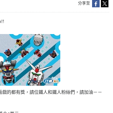
分享至
!!
看戲的都有獎，請位鐵人和鐵人粉絲們，請加油－－