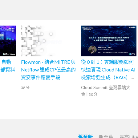
 自動
Flowmon - 結合MITRE 與
從 0 到 1：雲端服務如何
內部資料
Netflow 達成CP值最高的
快速實現 Cloud Native AI
資安事件應變手段
檢索增強生成（RAG）功
能的應用
Cloud Summit 臺灣雲端大
38 分
會
|
30 分
舊至新
新至舊
最高Lik