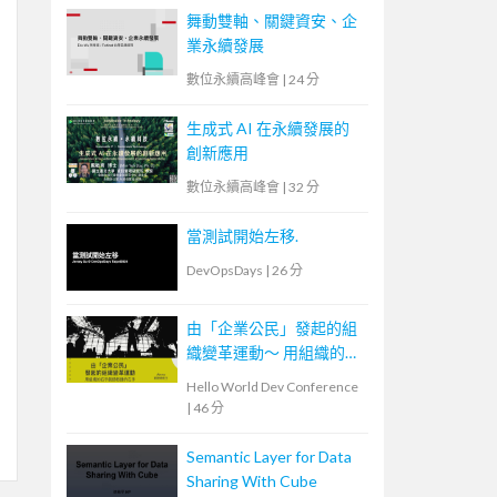
舞動雙軸、關鍵資安、企
業永續發展
數位永續高峰會
|
24 分
生成式 AI 在永續發展的
創新應用
數位永續高峰會
|
32 分
當測試開始左移.
DevOpsDays
|
26 分
由「企業公民」發起的組
織變革運動～ 用組織的右
手，創造敏捷的左手
Hello World Dev Conference
|
46 分
Semantic Layer for Data
Sharing With Cube