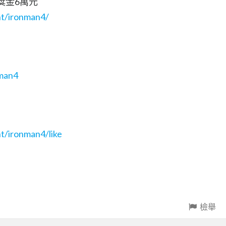
獎金6萬元
nt/ironman4/
hman4
nt/ironman4/like
檢舉