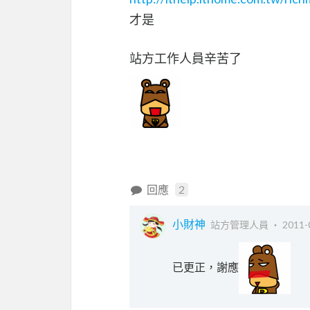
才是
站方工作人員辛苦了
回應
2
小財神
站方管理人員 ‧
2011-
已更正，謝應