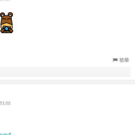
檢舉
51:02
hman4