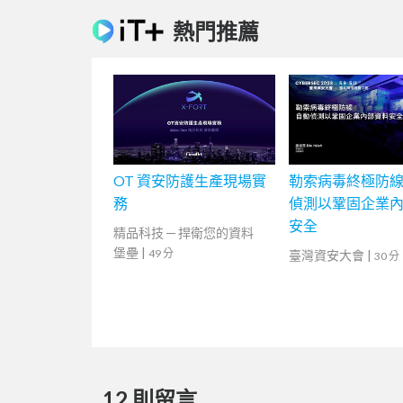
熱門推薦
OT 資安防護生產現場實
勒索病毒終極防線
務
偵測以鞏固企業
安全
精品科技 ─ 捍衛您的資料
堡壘
|
49 分
臺灣資安大會
|
30 分
12 則留言