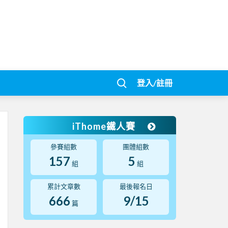
登入/註冊
iThome鐵人賽
參賽組數
團體組數
157
5
組
組
累計文章數
最後報名日
666
9/15
篇