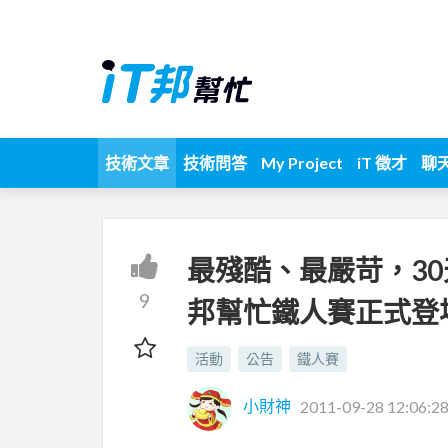
技術文章
技術問答
My Project
iT 徵才
聊
最殘酷、最嚴苛，30天
9
邦幫忙鐵人賽正式登
活動
公告
鐵人賽
小財神
2011-09-28 12:06:2