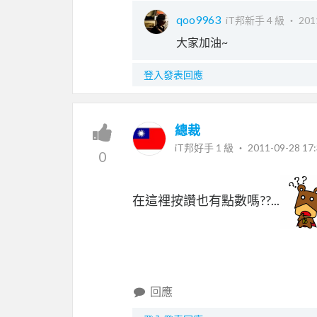
qoo9963
iT邦新手 4 級 ‧
201
大家加油~
登入發表回應
總裁
iT邦好手 1 級 ‧
2011-09-28 17:
0
在這裡按讚也有點數嗎??...
回應