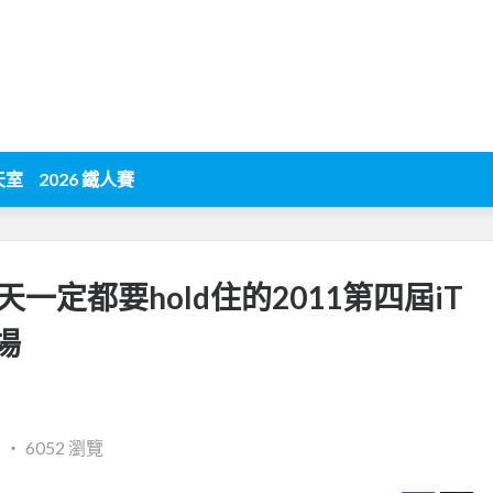
天室
2026 鐵人賽
一定都要hold住的2011第四屆iT
場
8
‧
6052 瀏覽