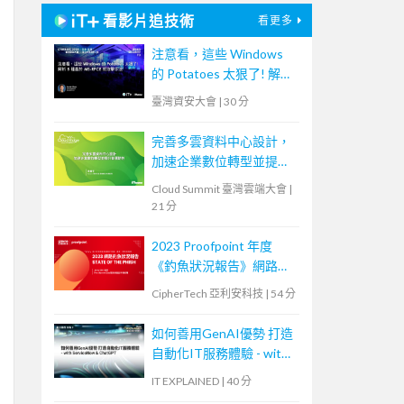
看影片追技術
看更多
注意看，這些 Windows
的 Potatoes 太狠了! 解析
5 種基於 MS-RPCE 的攻
臺灣資安大會
|
30 分
擊手法
完善多雲資料中心設計，
加速企業數位轉型並提升
營運韌性
Cloud Summit 臺灣雲端大會
|
21 分
2023 Proofpoint 年度
《釣魚狀況報告》網路研
討會
CipherTech 亞利安科技
|
54 分
如何善用GenAI優勢 打造
自動化IT服務體驗 - with
ServiceNow & ChatGPT
IT EXPLAINED
|
40 分