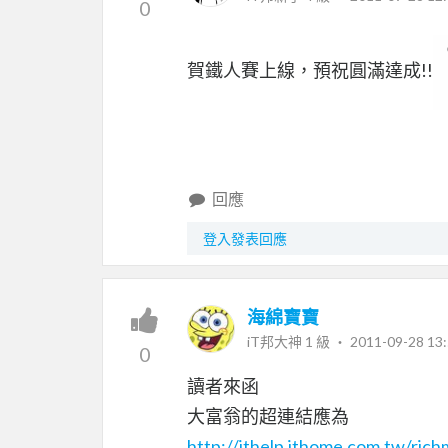
0
賀鐵人賽上線，預祝圓滿達成!!
回應
登入發表回應
海綿寶寶
iT邦大神 1 級 ‧
2011-09-28 13:
0
讀者來函
大富翁的超連結應為
http://ithelp.ithome.com.tw/ric