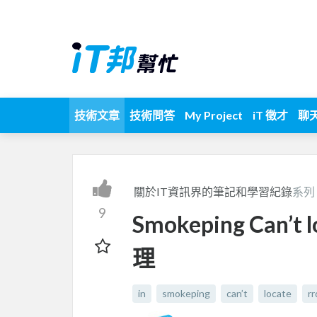
技術文章
技術問答
My Project
iT 徵才
聊
關於IT資訊界的筆記和學習紀錄
系列
9
Smokeping Can’t
理
in
smokeping
can’t
locate
r