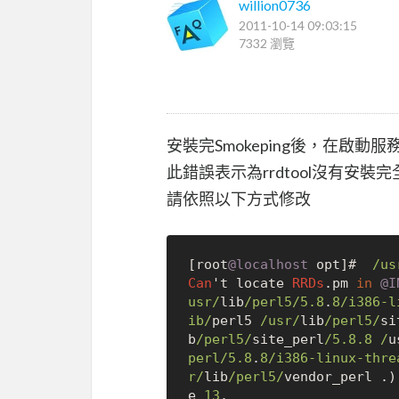
willion0736
2011-10-14 09:03:15
7332 瀏覽
安裝完Smokeping後，在啟動
此錯誤表示為rrdtool沒有安
請依照以下方式修改
[root
@localhost
 opt]#  
/us
Can
't locate 
RRDs
.pm 
in
@I
usr/
lib
/perl5/
5.8
.
8
/i386-l
ib/
perl5 
/usr/
lib
/perl5/
si
b
/perl5/
site_perl
/5.8.8 /
u
perl/
5.8
.
8
/i386-linux-thre
r/
lib
/perl5/
vendor_perl .)
e 
13