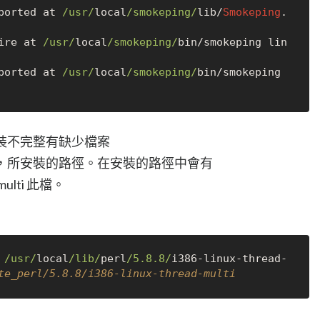
borted at 
/usr/
local
/smokeping/
lib
/
Smokeping
.
ire at 
/usr/
local
/smokeping/
bin
/
smokeping lin
borted at 
/usr/
local
/smokeping/
bin
/
smokeping 
，安裝不完整有缺少檔案
l時，所安裝的路徑。在安裝的路徑中會有
ad-multi 此檔。
 
/usr/
local
/lib/
perl
/5.8.8/
i386
-
linux
-
thread
-