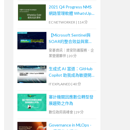
2021 Q4 Progress NMS
網路管理軟體 WhatsUp
Gold 進階培訓課程 (2)
EC NETWORKER
|
114 分
【Microsoft Sentinel與
SOAR的整合效益與案例
分享】
安碁資訊｜資安防護服務．企
業營運夥伴
|
20 分
生成式 AI 當道：GitHub
Copilot 助我成為敏捷開
發達人
IT EXPLAINED
|
40 分
審計機關因應數位轉型發
展趨勢之作為
數位政府高峰會
|
29 分
Governance in MLOps -