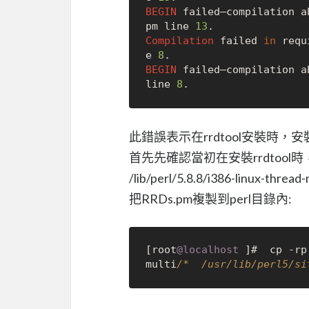
BEGIN
 failed–compilation a
pm line 
13
Compilation
 failed 
in
 requ
e 
8
BEGIN
 failed–compilation a
line 
8
此錯誤表示在rrdtool安裝時
首先先確認當初在安裝rrdtoo
/lib/perl/5.8.8/i386-linux-thre
把RRDs.pm複製到perl目錄內:
[root
@localhost
 ]#  cp 
-
rp
multi