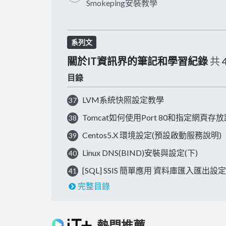
Smokeping安裝教學
系列文
關於IT資訊界的筆記和學習紀錄
共
目錄
LVM系統快照設定教學
37
Tomcat如何使用Port 80和指定網頁存
38
Centos5.X 環境設定(預設啟動服務說明)
39
Linux DNS(BIND)安裝與設定(下)
40
[SQL] SSIS 簡單應用 資料庫匯入匯出設定&
41
完整目錄
熱門推薦