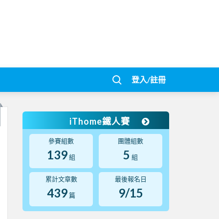
登入/註冊
iThome鐵人賽
參賽組數
團體組數
139
5
組
組
累計文章數
最後報名日
439
9/15
篇