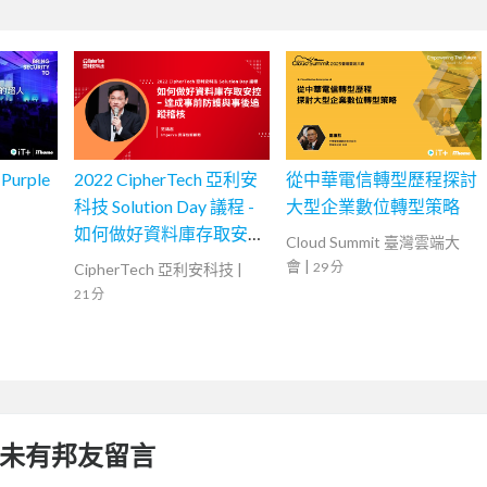
rple
2022 CipherTech 亞利安
從中華電信轉型歷程探討
科技 Solution Day 議程 -
大型企業數位轉型策略
如何做好資料庫存取安
Cloud Summit 臺灣雲端大
控，達成事前防護與事後
會
|
29 分
CipherTech 亞利安科技
|
追蹤稽核
21 分
未有邦友留言