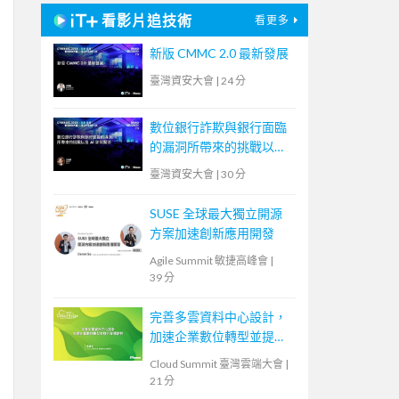
看影片追技術
看更多
新版 CMMC 2.0 最新發展
臺灣資安大會
|
24 分
數位銀行詐欺與銀行面臨
的漏洞所帶來的挑戰以及
AI 如何幫助
臺灣資安大會
|
30 分
SUSE 全球最大獨立開源
方案加速創新應用開發
Agile Summit 敏捷高峰會
|
39 分
完善多雲資料中心設計，
加速企業數位轉型並提升
營運韌性
Cloud Summit 臺灣雲端大會
|
21 分