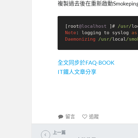
複製過去後在重新啟動Smokepi
[root
@localhost
 ]# 
/usr/
lo
Note
: logging to syslog 
as
Daemonizing
/usr/
local
/smo
全文同步於FAQ-BOOK
IT鐵人文章分享
留言
追蹤
上一篇