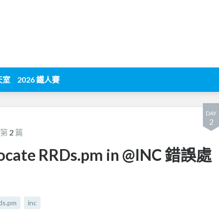
天室
2026 鐵人賽
DAY
2
 第
2
篇
 locate RRDs.pm in @INC 錯誤處
rds.pm
inc