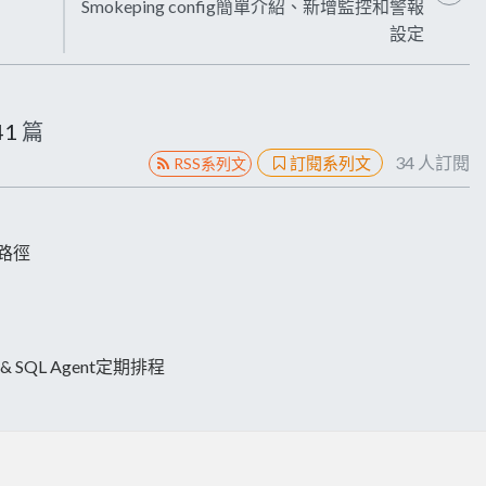
Smokeping config簡單介紹、新增監控和警報
設定
41
篇
34
人訂閱
訂閱系列文
RSS系列文
放路徑
 SQL Agent定期排程