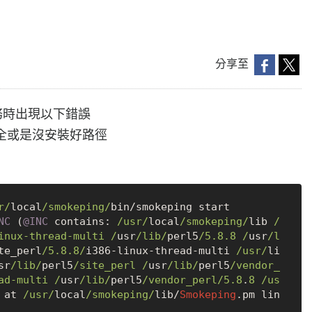
分享至
服務時出現以下錯誤
裝完全或是沒安裝好路徑
r/
local
/smokeping/
bin
/
NC
 (
@INC
 contains: 
/usr/
local
/smokeping/
lib 
/
inux-thread-multi /
usr
/lib/
perl5
/5.8.8 /
usr
/l
te_perl
/5.8.8/
i386
-
linux
-
thread
-
multi 
/usr/
li
sr
/lib/
perl5
/site_perl /
usr
/lib/
perl5
/vendor_
ad-multi /
usr
/lib/
perl5
/vendor_perl/
5.8
.
8
/us
 at 
/usr/
local
/smokeping/
lib
/
Smokeping
.pm lin