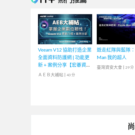
Veeam V12 協助打造企業
遊走紅隊與藍隊：Pu
全面資料防護網 | 功能更
Man 我的超人
新 + 案例分享【宏碁資訊
臺灣資安大會
|
29 分
網路學堂】
ＡＥＢ大補帖
|
43 分
尚