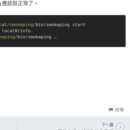
ng 應該就正常了。
cal
/smokeping/
bin
/
 local0
/
keping/
bin
/
smokeping 
…
檢舉
下一篇