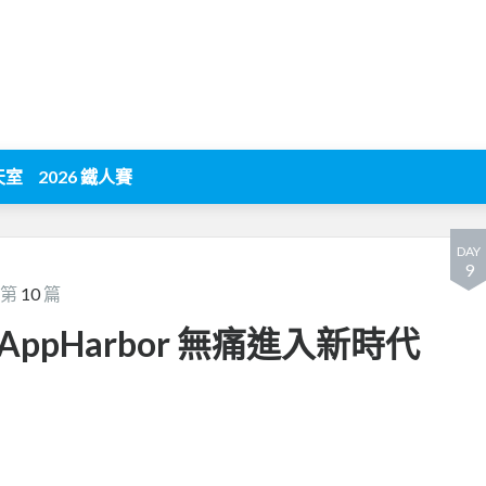
天室
2026 鐵人賽
DAY
9
 第
10
篇
 + AppHarbor 無痛進入新時代