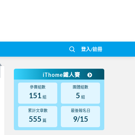
登入/註冊
iThome鐵人賽
參賽組數
團體組數
151
5
組
組
累計文章數
最後報名日
555
9/15
篇