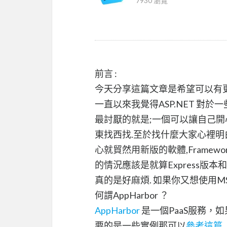
7930 瀏覽
前言 :
今天分享這篇文章是希望可以有更多人
一直以來我覺得ASP.NET 對於一些
最討厭的就是;一個可以讓自己
東找西找.至於找什麼大家心裡明
心就貿然用新版的軟體,Frame
的情況應該是就算Express版
真的是好麻煩. 如果你又想使用M
何謂AppHarbor ？
AppHarbor
是一個PaaS服務，
要的是一些實例那可以
參考這篇