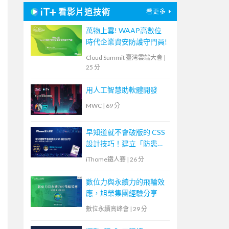
看影片追技術
看更多
萬物上雲! WAAP高數位
時代企業資安防護守門員!
Cloud Summit 臺灣雲端大會
|
25 分
用人工智慧助軟體開發
MWC
|
69 分
早知道就不會破版的 CSS
設計技巧！建立「防患未
然」的匠人心態
iThome鐵人賽
|
26 分
數位力與永續力的飛輪效
應，旭榮集團經驗分享
數位永續高峰會
|
29 分