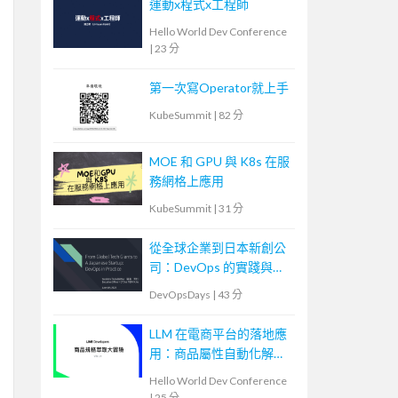
運動x程式x工程師
Hello World Dev Conference
|
23 分
第一次寫Operator就上手
KubeSummit
|
82 分
MOE 和 GPU 與 K8s 在服
務網格上應用
KubeSummit
|
31 分
從全球企業到日本新創公
司：DevOps 的實踐與調
整
DevOpsDays
|
43 分
LLM 在電商平台的落地應
用：商品屬性自動化解決
方案
Hello World Dev Conference
|
25 分