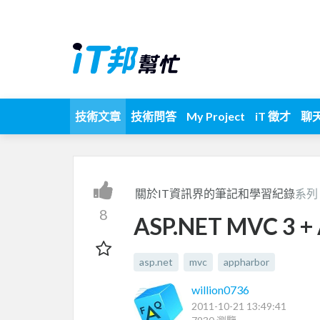
技術文章
技術問答
My Project
iT 徵才
聊
關於IT資訊界的筆記和學習紀錄
系列
8
ASP.NET MVC 3
asp.net
mvc
appharbor
willion0736
2011-10-21 13:49:41