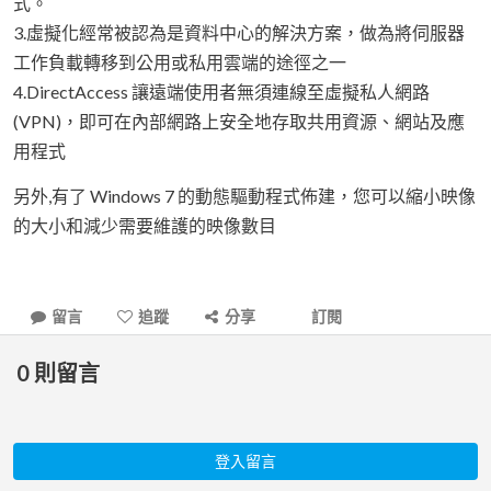
式。
3.虛擬化經常被認為是資料中心的解決方案，做為將伺服器
工作負載轉移到公用或私用雲端的途徑之一
4.DirectAccess 讓遠端使用者無須連線至虛擬私人網路
(VPN)，即可在內部網路上安全地存取共用資源、網站及應
用程式
另外,有了 Windows 7 的動態驅動程式佈建，您可以縮小映像
的大小和減少需要維護的映像數目
留言
追蹤
分享
訂閱
0
則留言
登入留言