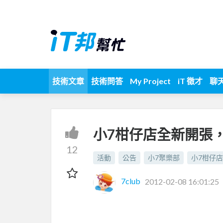
技術文章
技術問答
My Project
iT 徵才
聊
小7柑仔店全新開張
12
活動
公告
小7聚樂部
小7柑仔店
7club
2012-02-08 16:01:25