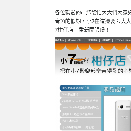
各位親愛的iT邦幫忙大大們大家
春節的假期，小7在這邊要跟大
7柑仔店」重新開張嘍！