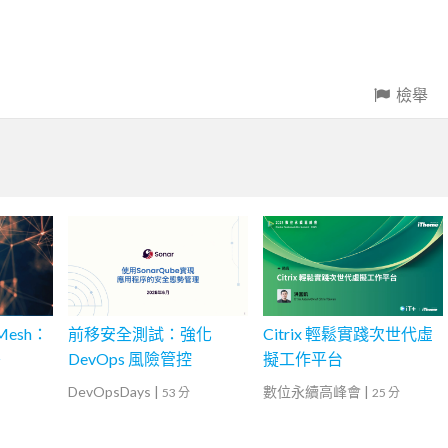
檢舉
Mesh：
前移安全測試：強化
Citrix 輕鬆實踐次世代虛
署
DevOps 風險管控
擬工作平台
DevOpsDays
|
數位永續高峰會
|
53 分
25 分