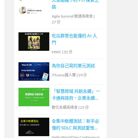
路
Agile Summit 敏捷高峰會
|
27 分
吃瓜群眾也能懂的 AI 入
門
MWC
|
32 分
為你自己寫的單元測試
iThome鐵人賽
|
39 分
「智慧跨域 共創永續」一
卡通與政府、企業永續創
新思維合作
數位永續高峰會
|
25 分
全集中軟體測試：新手必
懂的 SDLC 與測試愛恨糾
葛
Hello World Dev Conference