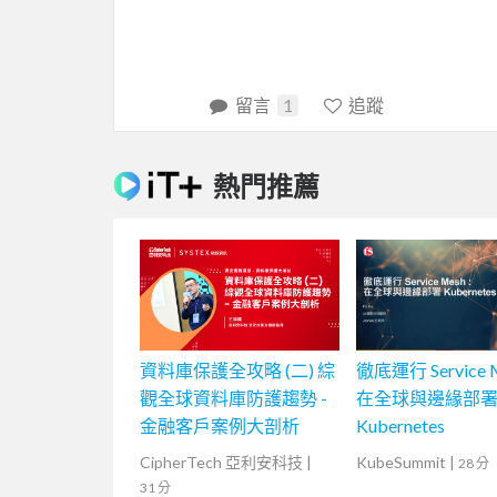
留言
1
追蹤
熱門推薦
資料庫保護全攻略 (二) 綜
徹底運行 Service 
觀全球資料庫防護趨勢 -
在全球與邊緣部
金融客戶案例大剖析
Kubernetes
CipherTech 亞利安科技
|
KubeSummit
|
28 分
31 分