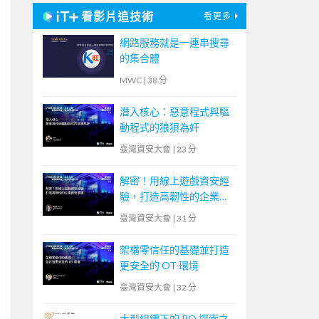
看影片追技術
看更多
網路服務就是一連串搜尋
的集合體
MWC
|
38 分
潛入核心：惡意程式與驅
動程式的狼狽為奸
臺灣資安大會
|
23 分
解密！用線上遊戲資安經
驗，打造高韌性的企業資
安環境
臺灣資安大會
|
31 分
架構零信任的基礎並打造
更安全的 OT 環境
臺灣資安大會
|
32 分
大型組織下的 PO 探索之