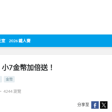
天室
2026 鐵人賽
，小7金幣加倍送！
金幣
‧
4244 瀏覽
分享至