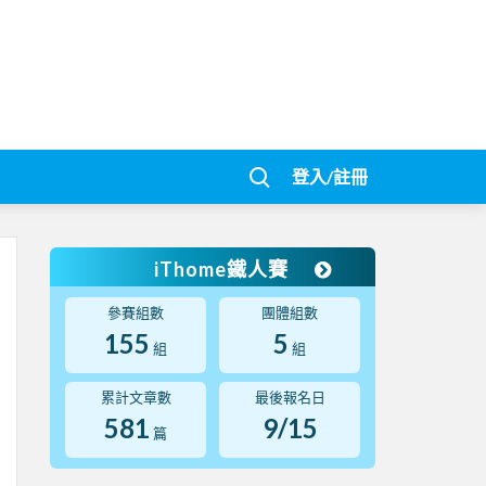
登入/註冊
iThome鐵人賽
參賽組數
團體組數
155
5
組
組
累計文章數
最後報名日
581
9/15
篇