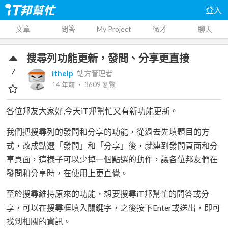
登入
文章
問答
My Project
徵才
聊天
搜尋列功能更新，發問、分享更直接
7
ithelp
站方管理者
14 年前
‧
3609
瀏覽
各位邦友大家好,今天iT邦幫忙又有新功能更新。
我們把搜尋列的發問和分享的功能，從過去先填題目的方
式，改成點選「發問」和「分享」後，就連到發問頁面和分
享頁面，這樣子可以少掉一個點選的動作，讓各位邦友們在
發問和分享時，在使用上更直覺。
至於搜尋維持原來的功能，想要搜尋iT邦幫忙的問答或分
享，可以在搜尋框填入關鍵字，之後按下Enter或送出，即可
找到相關的資訊。