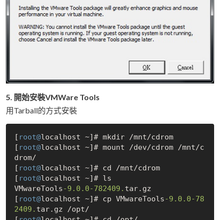
5. 開始安裝VMWare Tools
用Tarball的方式安裝
[
root@
localhost ~]# mkdir /mnt/cdrom

[
root@
localhost ~]# mount /dev/cdrom /mnt/c
drom/

[
root@
localhost ~]# cd /mnt/cdrom

[
root@
localhost ~]# ls

VMwareTools
-9.0
.0
-782409.
tar.gz

[
root@
localhost ~]# cp VMwareTools
-9.0
.0
-78
2409.
tar.gz /opt/

[
root@
localhost ~]# cd /opt/
