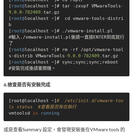
[
root@
localhost ~]# tar -zxvpf VMwareTools
-
9.0
.0
-782409.
tar.gz

[
root@
localhost ~]#  cd vmware-tools-distri
b

[
root@
localhost ~]# ./vmware-install.pl  

#輸入./vmware-install.pl後請一直按ENTER到底就行
了

[
root@
localhost ~]# rm -rf /opt/vmware-tool
s-distrib VMwareTools
-9.0
.0
-782409.
tar.gz

[
root@
localhost ~]# sync;sync;sync;reboot  
6.檢查是否有安裝完成
[root@localhost ~]
#  /etc/init.d/vmware-too
ls status  #查看是否有在執行
vmtoolsd 
is
running
或是查看Summary 設定，會發現安裝後在VMware tools 的