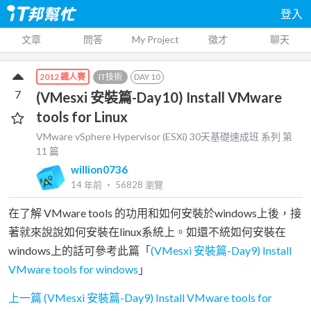
登入
文章
問答
My Project
徵才
聊天
IT技術
DAY
10
2012 鐵人賽
7
(VMesxi 安裝篇-Day10) Install VMware
tools for Linux
VMware vSphere Hypervisor (ESXi) 30天基礎速成班
系列 第
11
篇
willion0736
14 年前
‧
56828
瀏覽
在了解 VMware tools 的功用和如何安裝於windows上後，接
著就來說說如何安裝在linux系統上。如還不統如何安裝在
windows上的話可參考此篇「
(VMesxi 安裝篇-Day9) Install
VMware tools for windows
」
上一篇 (VMesxi 安裝篇-Day9) Install VMware tools for