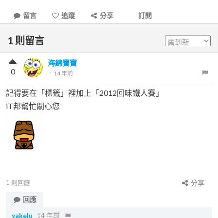
留言
追蹤
分享
訂閱
1
則留言
海綿寶寶
0
．
14 年前
記得要在「標籤」裡加上「2012回味鐵人賽」
iT邦幫忙關心您
1
則回應
分享
回應
yakelu
14 年前