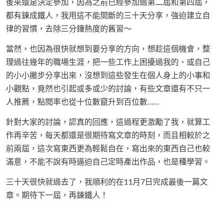
後來還是決定參加，因為之前已經參加過第二屆和第四屆，
都有鍊成鐵人，我用這不能間斷的三十天分享，強迫建立自
律的習慣，去除三分鐘熱度的舊習～
當然，也因為很快就想到要分享的方向，想趁這個機會，整
理過往幾年的職場生涯，把一些工作上困擾過我的、或自己
的小小撇步分享出來，沒想到這些發生在個人身上的小事和
小觀點，竟然也引起或多或少的討論，有些文章還有不只一
人推薦，點閱率也從十位數竄升到百位數……
針對大家的討論，認真的回應，這過程更激勵了我，就算工
作再辛苦，每天都還是很期待寫文章的時刻，而且相較於之
前兩屆，這次寫東西更為輕鬆自在，寫出來的東西自己也較
滿意，不能不說有時逼迫自己定時產出作品，也是種學習。
三十天很快就過去了，我順利的在11月7日完成最後一篇文
章。期待下一屆，再鍊鐵人！