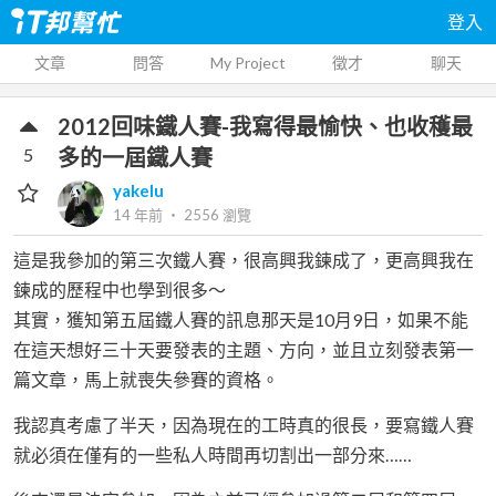
登入
文章
問答
My Project
徵才
聊天
2012回味鐵人賽-我寫得最愉快、也收穫最
5
多的一屆鐵人賽
yakelu
14 年前
‧
2556
瀏覽
這是我參加的第三次鐵人賽，很高興我鍊成了，更高興我在
鍊成的歷程中也學到很多～
其實，獲知第五屆鐵人賽的訊息那天是10月9日，如果不能
在這天想好三十天要發表的主題、方向，並且立刻發表第一
篇文章，馬上就喪失參賽的資格。
我認真考慮了半天，因為現在的工時真的很長，要寫鐵人賽
就必須在僅有的一些私人時間再切割出一部分來……