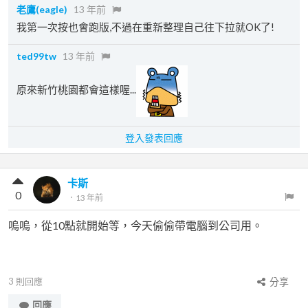
老鷹(eagle)
13 年前
我第一次按也會跑版,不過在重新整理自己往下拉就OK了!
ted99tw
13 年前
原來新竹桃園都會這樣喔...
登入發表回應
卡斯
0
．
13 年前
嗚嗚，從10點就開始等，今天偷偷帶電腦到公司用。
3
則回應
分享
回應