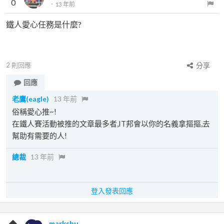
0
．
13 年前
鐵人愛心任務是什麼?
2
則回應
分享
回應
老鷹(eagle)
13 年前
俗稱愛心推~!
在鐵人賽活動被推的文章最多者,IT邦會以你的名義拿摳摳,去
幫助有需要的人!
總裁
13 年前
登入發表回應
markshu