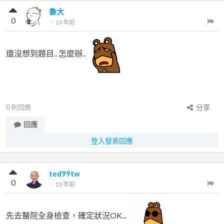
魯大
0
．
13 年前
還沒想到題目.. 怎麼辦..
0
則回應
分享
回應
登入發表回應
ted99tw
0
．
13 年前
先去醫院全身檢查，確定狀況OK...