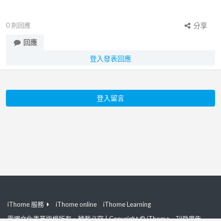
0
則回應
分享
回應
登入發表回應
登入留言
iThome 服務
iThome online
iThome Learning
電週文化事業版權所有、轉載必究 | Copyright © iThome
刊登廣告