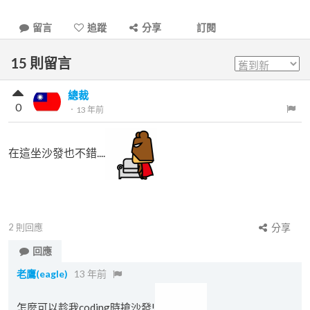
留言
追蹤
分享
訂閱
15
則留言
總裁
0
．
13 年前
在這坐沙發也不錯....
2
則回應
分享
回應
老鷹(eagle)
13 年前
怎麼可以趁我coding時搶沙發!