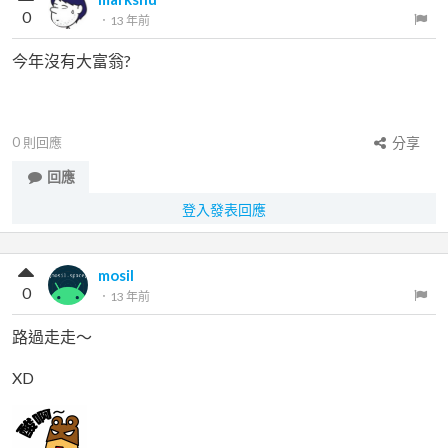
0
．
13 年前
今年沒有大富翁?
0
則回應
分享
回應
登入發表回應
mosil
0
．
13 年前
路過走走～
XD