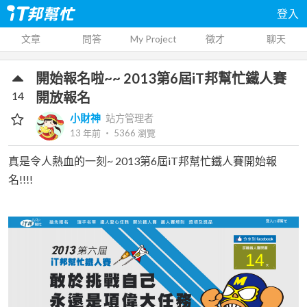
登入
文章
問答
My Project
徵才
聊天
開始報名啦~~ 2013第6屆iT邦幫忙鐵人賽
14
開放報名
小財神
站方管理者
13 年前
‧
5366
瀏覽
真是令人熱血的一刻~ 2013第6屆iT邦幫忙鐵人賽開始報
名!!!!