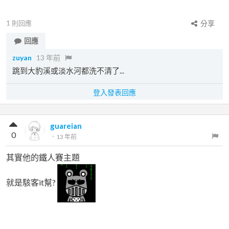
1
則回應
分享
回應
zuyan
13 年前
跳到大豹溪或淡水河都洗不清了...
登入發表回應
guareian
0
．
13 年前
其實他的鐵人賽主題
就是駭客it幫?