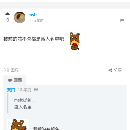
msit
0
．
13 年前
被駭的該不會都是鐵人名單吧
3
則回應
分享
回應
賽門
13 年前
msit
提到：
鐵人名單
，我還沒有報名...