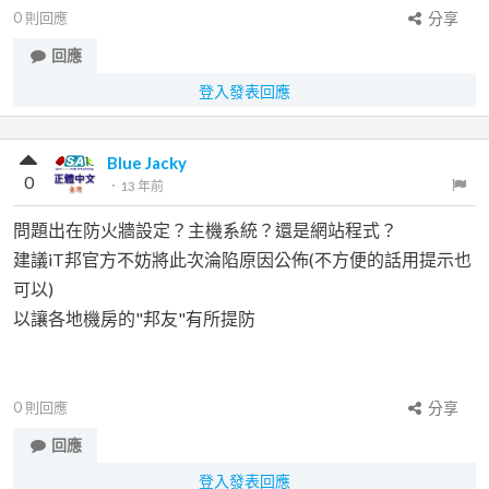
0
則回應
分享
回應
登入發表回應
Blue Jacky
0
．
13 年前
問題出在防火牆設定？主機系統？還是網站程式？
建議iT邦官方不妨將此次淪陷原因公佈(不方便的話用提示也
可以)
以讓各地機房的"邦友"有所提防
0
則回應
分享
回應
登入發表回應