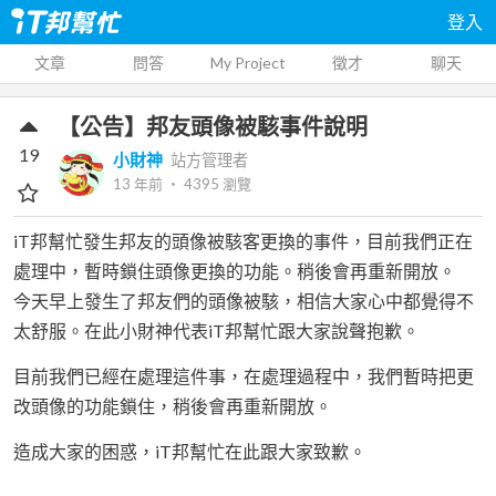
登入
文章
問答
My Project
徵才
聊天
【公告】邦友頭像被駭事件說明
19
小財神
站方管理者
13 年前
‧
4395
瀏覽
iT邦幫忙發生邦友的頭像被駭客更換的事件，目前我們正在
處理中，暫時鎖住頭像更換的功能。稍後會再重新開放。
今天早上發生了邦友們的頭像被駭，相信大家心中都覺得不
太舒服。在此小財神代表iT邦幫忙跟大家說聲抱歉。
目前我們已經在處理這件事，在處理過程中，我們暫時把更
改頭像的功能鎖住，稍後會再重新開放。
造成大家的困惑，iT邦幫忙在此跟大家致歉。