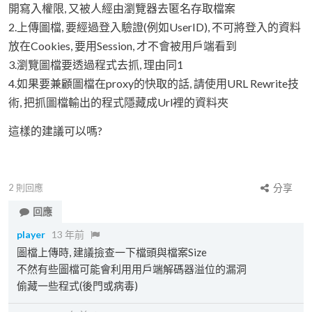
開寫入權限, 又被人經由瀏覽器去匿名存取檔案
2.上傳圖檔, 要經過登入驗證(例如UserID), 不可將登入的資料
放在Cookies, 要用Session, 才不會被用戶端看到
3.瀏覽圖檔要透過程式去抓, 理由同1
4.如果要兼顧圖檔在proxy的快取的話, 請使用URL Rewrite技
術, 把抓圖檔輸出的程式隱藏成Url裡的資料夾
這樣的建議可以嗎?
2
則回應
分享
回應
player
13 年前
圖檔上傳時, 建議撿查一下檔頭與檔案Size
不然有些圖檔可能會利用用戶端解碼器溢位的漏洞
偷藏一些程式(後門或病毒)