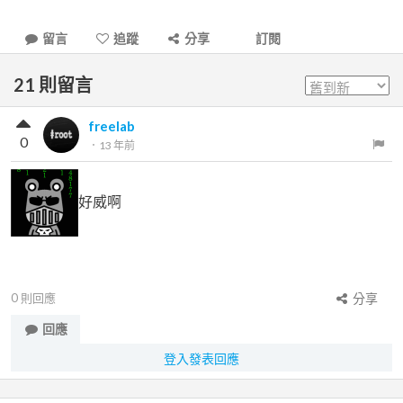
留言
追蹤
分享
訂閱
21
則留言
freelab
0
．
13 年前
好威啊
0
則回應
分享
回應
登入發表回應