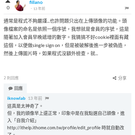
fillano
0
．
13 年前
通常是程式不夠嚴謹...也許問題只出在上傳頭像的功能。頭
像檔案的命名是依照一個序號，我想就是會員的序號，這是
隨著加入會員早晚遞增的數字。我猜搞不好cookie裡面有藏
這個，以便做single sign on，但是被破解後進一步被偽造，
然後上傳圖片時，如果程式沒額外檢查，就...
2
則回應
分享
回應
iknowlab
13 年前
這真是太神奇了。
但，我的頭像早上還正常，印象中是在我點選自己頭像，進
入「自我介紹」
http://ithelp.ithome.com.tw/profile/edit_profile 時就自動改
了。