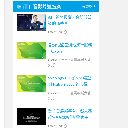
看影片追技術
看更多
API 驗證授權，你所該知
道的那些事
MWC
|
30 分
自動化監控網站運行服務
– Gatus
Cloud Summit 臺灣雲端大會
|
31 分
Synology C2 從 VM 轉型
到 Kubernetes 的心得分
享
Cloud Summit 臺灣雲端大會
|
31 分
數位發展部導入自然人憑
證無密碼驗證與零信任
MWC
|
28 分