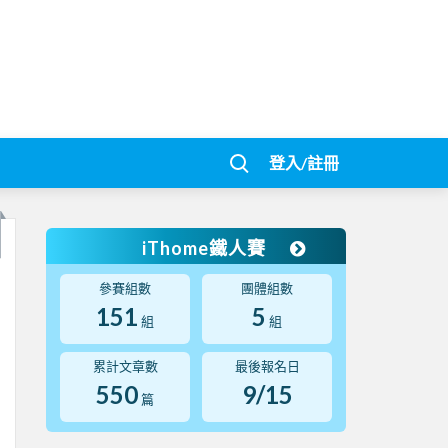
登入/註冊
iThome鐵人賽
參賽組數
團體組數
151
5
組
組
累計文章數
最後報名日
550
9/15
篇