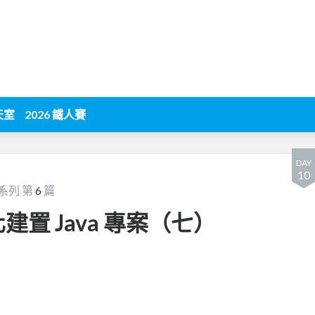
天室
2026 鐵人賽
DAY
10
系列 第
6
篇
動化建置 Java 專案（七）