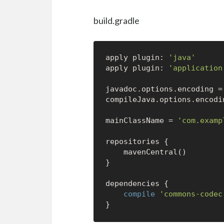
build.gradle
apply plugin: 
'java'
apply plugin: 
'application
javadoc.options.encoding =
compileJava.options.encodi
mainClassName = 
'com.examp
repositories {

    mavenCentral()

}

dependencies {

compile
'commons-codec