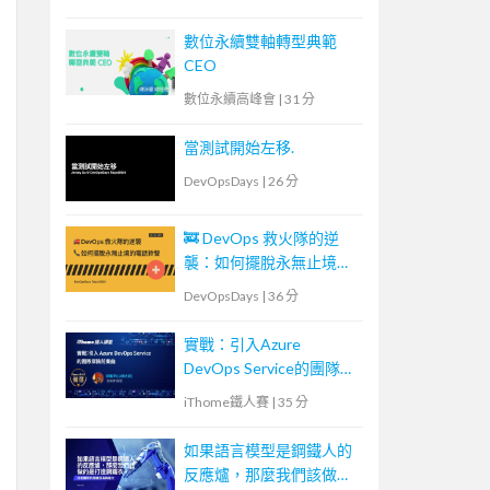
數位永續雙軸轉型典範
CEO
數位永續高峰會
|
31 分
當測試開始左移.
DevOpsDays
|
26 分
🚒 DevOps 救火隊的逆
襲：如何擺脫永無止境的
電話鈴聲
DevOpsDays
|
36 分
實戰：引入Azure
DevOps Service的團隊探
險前奏曲
iThome鐵人賽
|
35 分
如果語言模型是鋼鐵人的
反應爐，那麼我們該做的