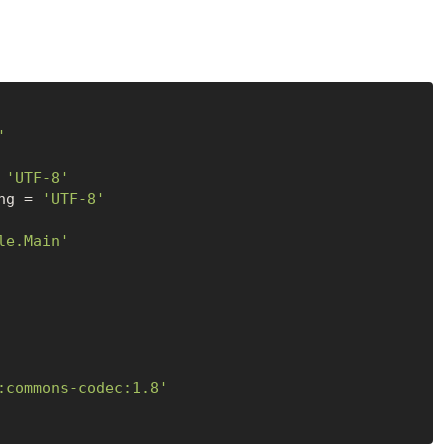
'
 
'UTF-8'
ng = 
'UTF-8'
le.Main'
:commons-codec:1.8'