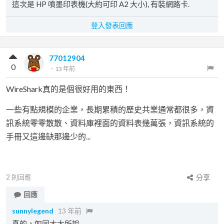
這次是 HP 噴墨印表機(大約可印 A2 大小), 有裝網路卡.
登入發表回應
77012904
0
．
13 年前
WireShark真的是個很好用的東西！
一些有點規模的企業，長期累積的歷史共業通常都很多，資
訊系統零零散散、資料庫裡面的資料表幾萬張，資訊系統的
手冊又這邊缺那邊少的...
2
則回應
分享
回應
sunnylegend
13 年前
真的，如同大大所說...