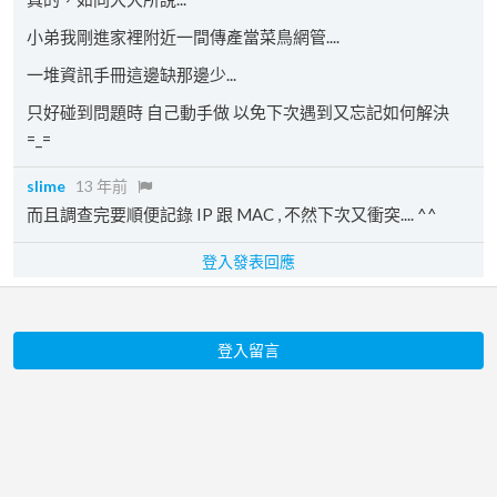
小弟我剛進家裡附近一間傳產當菜鳥網管....
一堆資訊手冊這邊缺那邊少...
只好碰到問題時 自己動手做 以免下次遇到又忘記如何解決
=_=
slime
13 年前
而且調查完要順便記錄 IP 跟 MAC , 不然下次又衝突.... ^^
登入發表回應
登入留言