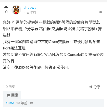
chaowb
0
．
13 年前
您好, 可否請您提供這些捐獻的網路設備的設備廠牌型號,如
網路印表機, IP分享器,路由器,交換器,防火牆 ,網路事務機+掃
描器
我有一個案例是購買中古的Cisco交換器回來使用發現某些
Port無法互連
才想到會不會已經有設定VLAN,沒想到Console連到設備發現
真的有.
清空回復原廠預設後即可恢復正常使用.
1
則回應
分享
回應
slime
13 年前