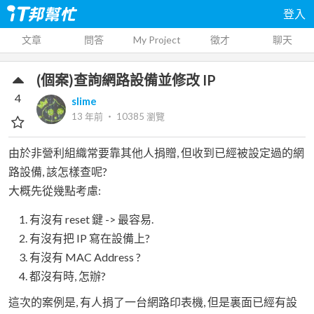
登入
文章
問答
My Project
徵才
聊天
(個案)查詢網路設備並修改 IP
4
slime
13 年前
‧
10385
瀏覽
由於非營利組織常要靠其他人捐贈, 但收到已經被設定過的網
路設備, 該怎樣查呢?
大概先從幾點考慮:
有沒有 reset 鍵 -> 最容易.
有沒有把 IP 寫在設備上?
有沒有 MAC Address ?
都沒有時, 怎辦?
這次的案例是, 有人捐了一台網路印表機, 但是裏面已經有設