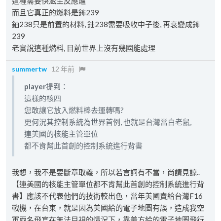
這種需要快滋生反應爐
而且它真正的燃料是鈽239
鈾238只是前置的材料, 鈾238需要吸收中子後, 再衰變成鈽
239
老實說這種燃料, 目前世界上沒有幾國能處理
summertw
12 年前
player
提到：
這樣的核四
您敢讓它放入燃料棒去運轉嗎?
更何況其控制系統為世界首例, 也就是台灣當白老鼠,
連美國的核能主管單位
都不肯幫此首創的控制系統進行背書
我想，我不是要斷章取義，所以若言詞有不當，尚請見諒..
【連美國的核能主管單位都不肯幫此首創的控制系統進行背
書】應該不代表他們的技術較出色，當年美國賣給台灣F16
戰機，在台東，就是因為美國給的電子地圖有誤，造成我空
軍兩名飛官在無法目視的情況下，靠美方給的電子地圖飛行