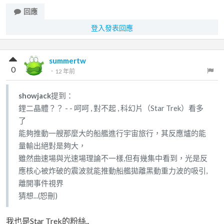
回應
登入發表回應
summertw
0
．
12 年前
showjack
提到：
鋰二晶體？？ - - 呵呵 , 對不起 , 科幻片（Star Trek）看多
了
能夠推動一艘那麼大的船艦進行宇宙旅行，其反應爐的能
量輸出絕對是夠大，
雖然曲速場與光速場理論不一樣,但有幾集中看到，光是反
應核心被炸破的震波就能推動船艦拋離黑動重力波的吸引,
離開事件視界
猜想...(恕刪)
我也是Star Trek的粉絲..