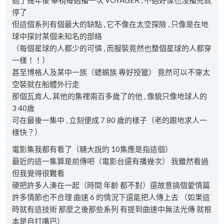
過了幾年後 華視每週播一次 VOYAGER , 不過好像也沒播完就
停了
但這個系列有個最大的缺點 , 它不像在太空探險 , 只像是在地
球中探討某個未知名的部絡
（每個星球的人都少的可憐 , 而服裝竟然也整個星球的人都穿
一樣！！）
甚至博格人及某中一族（蟋蜴族 專好授獵） 竟然可以不穿太
空裝就在船體外行走
那個瓦肯人, 其他的集裡兩百多歲了的他 , 像貌只像地球人的
3 40歲
可在最後一集中 , 立刻便成 7 80 歲的樣子（老的跟地求人一
樣快？）
電影集我都有看了（糖大說的 10集應是指這個）
最近的這一集算是前傳吧（電影台還有播幾次） 我雖然看過
但我覺得很難看
硬把許多人湊在一起（時間 年齡 都不對）還故意搞個愛情篇
許多情節也不合理 曲速 6 的情況下還能把人傳上去 （如果這
時就有這技術 那麼之後那些系列 有提到曲速中無法光傳 就根
本是自打嘴巴）