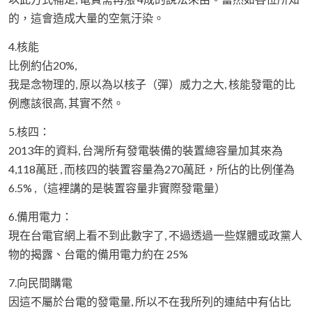
的，這會造成大量的空氣汙染。
4.核能
比例約佔20%,
我是念物理的, 原以為以核子（彈）威力之大, 核能發電的比
例應該很高, 其實不然。
5.核四：
2013年的資料, 台灣所有發電裝備的裝置總容量加其來為
4,118萬瓩 , 而核四的裝置容量為270萬瓩，所佔的比例僅為
6.5% ,（這裡講的是裝置容量非實際發電量）
6.備用電力：
現在台電官網上看不到此數字了, 不過透過一些媒體或政黨人
物的揭露、台電的備用電力約在 25%
7.向民間購電
因這不屬於台電的發電量, 所以不在我所列的連結中有佔比