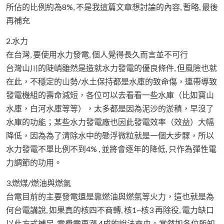
所佔的比例約為8%, 不是我這篇文章想討論的內容, 暫略, 最後
再補充
2.水力
在台灣, 要使用水力發電, 個人覺得長久而言並不可行
台灣山川的陡峭雖然是造就水力發電的優良條件, 但風險也就
在此，不穩定的山勢/水土保持都是水庫的致命傷，連帶導致
發電機組的壽命減短，各位可以去看看一些水庫（比如寶山
水庫，白河水庫等等），太多都是因為泥沙的淤積，早沒了
水庫的功能；某些水力發電廠也因此發電效率（效益）大幅
降低，因為為了清除水中的懸浮微粒就是一個大步驟，所以
水力發電不單比例不到4% , 並將會逐年的降低, 只作為彈性電
力調節的功用。
3.燃煤/燃油與燃氣
台電目前的主要發電還是靠燃油與燃氣等火力，這也就是為
何台電講說, 如果真的核四不商轉, 核1~核3 再除役, 電力缺口
以此方式補足, 電費需再漲 4成的說法來由。當然如各位所知