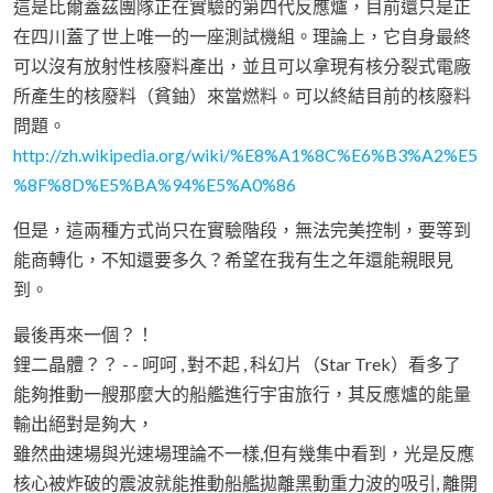
這是比爾蓋茲團隊正在實驗的第四代反應爐，目前還只是正
在四川蓋了世上唯一的一座測試機組。理論上，它自身最終
可以沒有放射性核廢料產出，並且可以拿現有核分裂式電廠
所產生的核廢料（貧鈾）來當燃料。可以終結目前的核廢料
問題。
http://zh.wikipedia.org/wiki/%E8%A1%8C%E6%B3%A2%E5
%8F%8D%E5%BA%94%E5%A0%86
但是，這兩種方式尚只在實驗階段，無法完美控制，要等到
能商轉化，不知還要多久？希望在我有生之年還能親眼見
到。
最後再來一個？！
鋰二晶體？？ - - 呵呵 , 對不起 , 科幻片（Star Trek）看多了
能夠推動一艘那麼大的船艦進行宇宙旅行，其反應爐的能量
輸出絕對是夠大，
雖然曲速場與光速場理論不一樣,但有幾集中看到，光是反應
核心被炸破的震波就能推動船艦拋離黑動重力波的吸引, 離開