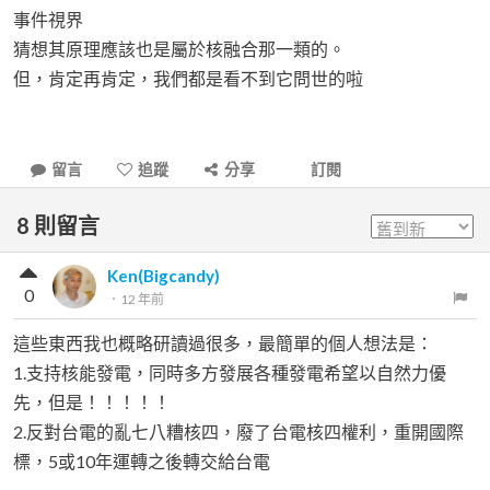
事件視界
猜想其原理應該也是屬於核融合那一類的。
但，肯定再肯定，我們都是看不到它問世的啦
留言
追蹤
分享
訂閱
8
則留言
Ken(Bigcandy)
0
．
12 年前
這些東西我也概略研讀過很多，最簡單的個人想法是：
1.支持核能發電，同時多方發展各種發電希望以自然力優
先，但是！！！！！
2.反對台電的亂七八糟核四，廢了台電核四權利，重開國際
標，5或10年運轉之後轉交給台電