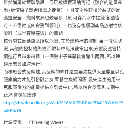
雖然尚屬於實驗階段，但已被證實理論可行（融合的能量產
出>驅使原子聚合所需之能量），且安全性較核分裂式的反
應爐安全，燃料來源也較容易（氘 可從海水中提鍊 各國皆
可，不像鈾或鈽會受到管制），也沒有後續副產品放射性核
廢料（或半衰期甚短）的問題
核分裂式反應爐之所以危險 , 在於燃料棒的控制, 萬一發生狀
況, 其他的控制體失效,而燃料棒無法被拿出來,分裂反應會持
續進行且越來越猛（一個熱中子撞擊後會蹦出兩個 , 所以連
鎖反應會加速進行）
而核融合式反應爐, 其反應的條件是需要先提供大量能量以克
服庫倫力才能引發融合,如果發生機組問題, 最先產生的用來
克服庫倫力的能量提供立刻會中止, 所以融合反應也立刻中
止,不會發生爆炸
http://zh.wikipedia.org/wiki/%E6%A0%B8%E8%81%9A%E5
%8F%98
行波發電：（Traveling Wave)