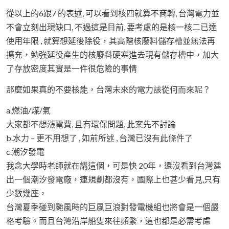
從以上的6跟7 的表述, 可以看到核四就算不商轉, 台灣電力並
不會立刻出現缺口, 不過這是目前, 要考慮的是核一核二已達
使用年限 , 就算想延後除役，其高階核廢料儲存槽並無法再
擴充，勉強延役產生的核廢料硬塞進去現有儲存槽中，加大
了存放密度其實是一件很危險的事情
那麼如果真的不要核能，台灣未來的電力該從何而來呢？
a.燃油/煤/氣
大家都不想漲電費, 且有環保問題, 此案先不討論
b.水力 – 更不用想了 , 如前所述 , 台灣已沒有此條件了
c.潮汐發電
我念大學時老師就在講這個，可是快 20年，還沒看到台灣建
出一個潮汐發電廠，連規劃都沒有，國際上也甚少看見,只有
少數幾座，
台灣夏季碰到颱風時的巨風巨浪對發電機組也將會是一個嚴
格考驗。而且台灣沿岸船隻來往頻繁，這也都是必需考慮