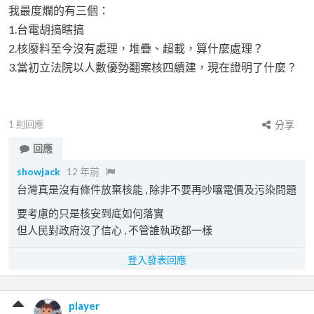
我最度爛的有三個：
1.台電胡搞瞎搞
2.核廢料至今沒有處理，堆疊、超載，算什麼處理？
3.當初立法院以人數優勢翻案核四續建，現在證明了什麼？
1
則回應
分享
回應
showjack
12 年前
台灣真是沒有條件放棄核能 , 除非不要再吵嚷電價及污染問題
要考慮的只是核安到底如何落實
但人民對政府沒了信心 , 不管誰執政都一樣
登入發表回應
player