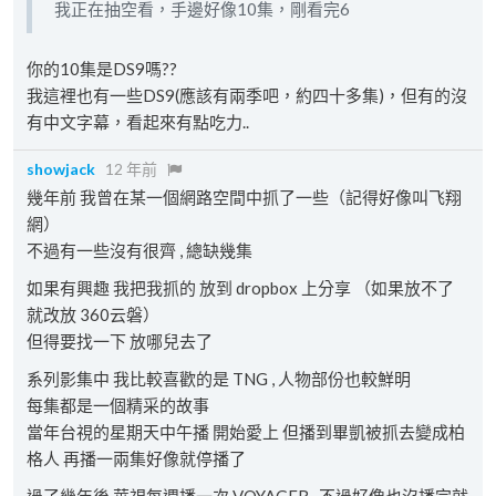
我正在抽空看，手邊好像10集，剛看完6
你的10集是DS9嗎??
我這裡也有一些DS9(應該有兩季吧，約四十多集)，但有的沒
有中文字幕，看起來有點吃力..
showjack
12 年前
幾年前 我曾在某一個網路空間中抓了一些（記得好像叫飞翔
網）
不過有一些沒有很齊 , 總缺幾集
如果有興趣 我把我抓的 放到 dropbox 上分享 （如果放不了
就改放 360云磐）
但得要找一下 放哪兒去了
系列影集中 我比較喜歡的是 TNG , 人物部份也較鮮明
每集都是一個精采的故事
當年台視的星期天中午播 開始愛上 但播到畢凱被抓去變成柏
格人 再播一兩集好像就停播了