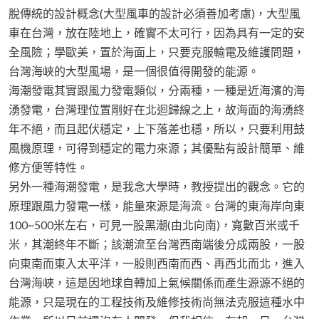
脫傳統的設計概念(大型風車的設計必須善加考慮)，大型風
車在台灣，放在陸地上，確實不太可行，因為具有一定的安
全風險；學歐美，置於海面上，只要克服輸電及維護問題，
台灣海峽的大型風場，是一個很值得開發的能源。
海潮發電其實跟風力發電類似，分兩種，一種是近海濱的海
湧發電，台灣理位置剛好在北迴歸線之上，故海面的海湧終
年不絕，而且起伏穩定，上下落差也穩，所以，只要利用鼓
風機原理，可得到穩定的電力來源；其優點有設計簡單、維
修方便等特性。
另外一種海潮發電，是我念大學時，教授提出的觀念。它的
原理跟風力發電一樣，能量來源是海流。台灣的東海岸向東
100~500米左右，可見一股黑潮(由北向南)，寬數百米或千
米，其潮終年不斷；該潮流至台灣西南端後分成兩股，一股
向東南而東入太平洋，一股則西南而西、再西北而北，進入
台灣海峽，這是因地球自轉加上氣候關係而產生源源不絕的
能源，只是現在的工程技術及維修技術尚無法克服這種水中