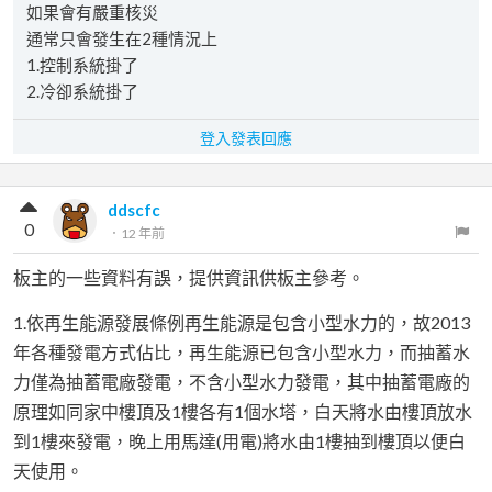
如果會有嚴重核災
通常只會發生在2種情況上
1.控制系統掛了
2.冷卻系統掛了
登入發表回應
ddscfc
0
．
12 年前
板主的一些資料有誤，提供資訊供板主參考。
1.依再生能源發展條例再生能源是包含小型水力的，故2013
年各種發電方式佔比，再生能源已包含小型水力，而抽蓄水
力僅為抽蓄電廠發電，不含小型水力發電，其中抽蓄電廠的
原理如同家中樓頂及1樓各有1個水塔，白天將水由樓頂放水
到1樓來發電，晚上用馬達(用電)將水由1樓抽到樓頂以便白
天使用。