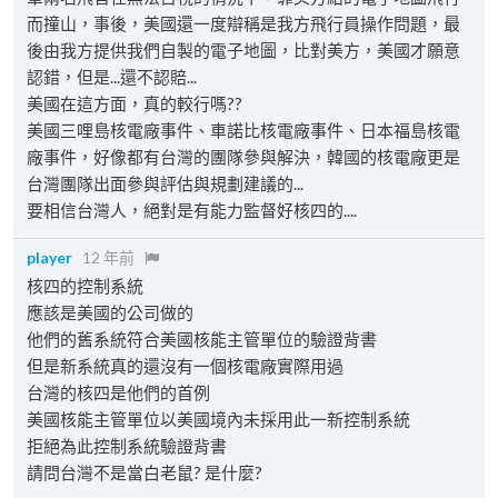
而撞山，事後，美國還一度辯稱是我方飛行員操作問題，最
後由我方提供我們自製的電子地圖，比對美方，美國才願意
認錯，但是...還不認賠...
美國在這方面，真的較行嗎??
美國三哩島核電廠事件、車諾比核電廠事件、日本福島核電
廠事件，好像都有台灣的團隊參與解決，韓國的核電廠更是
台灣團隊出面參與評估與規劃建議的...
要相信台灣人，絕對是有能力監督好核四的....
player
12 年前
核四的控制系統
應該是美國的公司做的
他們的舊系統符合美國核能主管單位的驗證背書
但是新系統真的還沒有一個核電廠實際用過
台灣的核四是他們的首例
美國核能主管單位以美國境內未採用此一新控制系統
拒絕為此控制系統驗證背書
請問台灣不是當白老鼠? 是什麼?