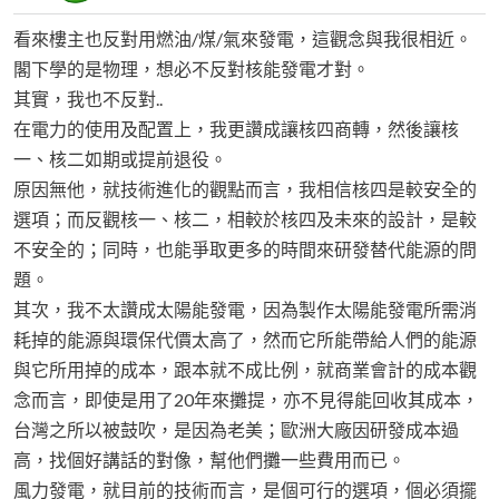
看來樓主也反對用燃油/煤/氣來發電，這觀念與我很相近。
閣下學的是物理，想必不反對核能發電才對。
其實，我也不反對..
在電力的使用及配置上，我更讚成讓核四商轉，然後讓核
一、核二如期或提前退役。
原因無他，就技術進化的觀點而言，我相信核四是較安全的
選項；而反觀核一、核二，相較於核四及未來的設計，是較
不安全的；同時，也能爭取更多的時間來研發替代能源的問
題。
其次，我不太讚成太陽能發電，因為製作太陽能發電所需消
耗掉的能源與環保代價太高了，然而它所能帶給人們的能源
與它所用掉的成本，跟本就不成比例，就商業會計的成本觀
念而言，即使是用了20年來攤提，亦不見得能回收其成本，
台灣之所以被鼓吹，是因為老美；歐洲大廠因研發成本過
高，找個好講話的對像，幫他們攤一些費用而已。
風力發電，就目前的技術而言，是個可行的選項，個必須擺