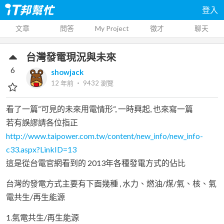
登入
文章
問答
My Project
徵才
聊天
台灣發電現況與未來
6
showjack
12 年前
‧
9432
瀏覽
看了一篇“可見的未來用電情形“, 一時興起, 也來寫一篇
若有誤謬請各位指正
http://www.taipower.com.tw/content/new_info/new_info-
c33.aspx?LinkID=13
這是從台電官網看到的 2013年各種發電方式的佔比
台灣的發電方式主要有下面幾種 , 水力、燃油/煤/氣、核、氣
電共生/再生能源
1.氣電共生/再生能源