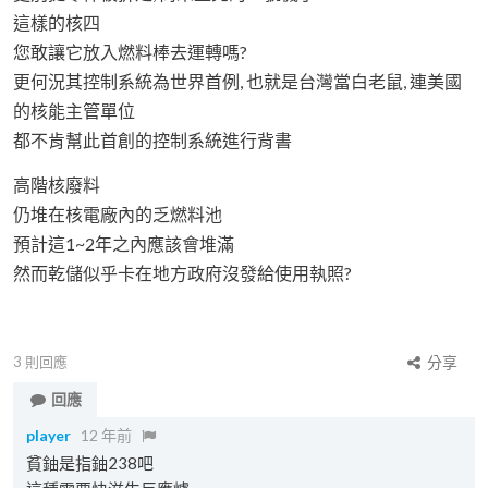
這樣的核四
您敢讓它放入燃料棒去運轉嗎?
更何況其控制系統為世界首例, 也就是台灣當白老鼠, 連美國
的核能主管單位
都不肯幫此首創的控制系統進行背書
高階核廢料
仍堆在核電廠內的乏燃料池
預計這1~2年之內應該會堆滿
然而乾儲似乎卡在地方政府沒發給使用執照?
3
則回應
分享
回應
player
12 年前
貧鈾是指鈾238吧