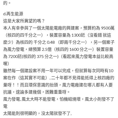
的。
d.再生能源
這是大家所冀望的嗎？
本人有幸參與了一個太陽能電廠的興建案，預算約為 9500萬
（核四的四千分之一），裝置容量為 1300瓩（沒看錯 就這
麼少）為核四的 千分之 0.48 （即兩千分之一），另一個案子
為風力發電，總預算 2.5億（核四的 1600 分之一）裝置容量
為 7200瓩(核四的 375 分之一)（看起來風力發電本益比較高
喔）
雖然每一個建設案不用一年可以完成，但就算每次同時有10
案在作（這其實不可能）, 二十年都不見得能抵得上核四廠的
量呀！！而且環保意識的抬頭，風力電廠建在哪ㄦ都有人要
抗議，遑論多建幾個，困難重重呀。
風力發電, 風太大時不能發電，怕機組燒壞，風太小則發不了
電
太陽能則很明顯的，沒太陽就發不了,