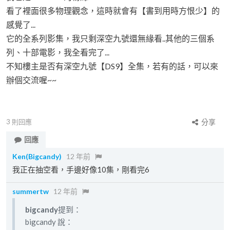
看了裡面很多物理觀念，這時就會有【書到用時方恨少】的
感覺了...
它的全系列影集，我只剩深空九號還無緣看..其他的三個系
列、十部電影，我全看完了...
不知樓主是否有深空九號【DS9】全集，若有的話，可以來
辦個交流喔~~
3
則回應
分享
回應
Ken(Bigcandy)
12 年前
我正在抽空看，手邊好像10集，剛看完6
summertw
12 年前
bigcandy
提到：
bigcandy 說：