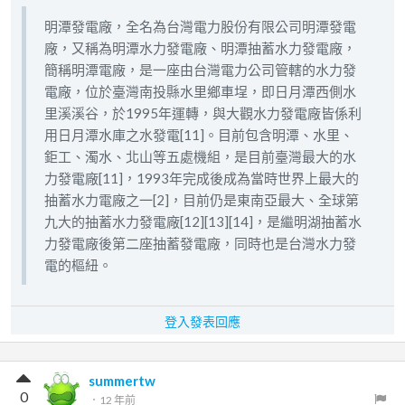
明潭發電廠，全名為台灣電力股份有限公司明潭發電
廠，又稱為明潭水力發電廠、明潭抽蓄水力發電廠，
簡稱明潭電廠，是一座由台灣電力公司管轄的水力發
電廠，位於臺灣南投縣水里鄉車埕，即日月潭西側水
里溪溪谷，於1995年運轉，與大觀水力發電廠皆係利
用日月潭水庫之水發電[11]。目前包含明潭、水里、
鉅工、濁水、北山等五處機組，是目前臺灣最大的水
力發電廠[11]，1993年完成後成為當時世界上最大的
抽蓄水力電廠之一[2]，目前仍是東南亞最大、全球第
九大的抽蓄水力發電廠[12][13][14]，是繼明湖抽蓄水
力發電廠後第二座抽蓄發電廠，同時也是台灣水力發
電的樞紐。
登入發表回應
summertw
0
．
12 年前