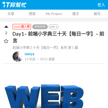
登入
文章
問答
My Project
徵才
聊天
其他技術
DAY
1
2014 鐵人賽
2
Day1– 前端小字典三十天【每日一字】– 前
言
前端小字典三十天【每日一字】
系列 第
1
篇
iamya
12 年前
‧
4251
瀏覽