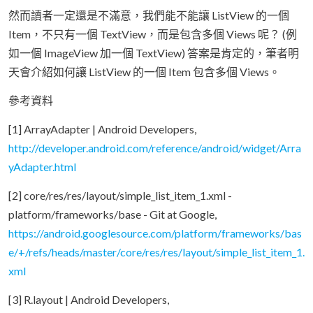
然而讀者一定還是不滿意，我們能不能讓 ListView 的一個
Item，不只有一個 TextView，而是包含多個 Views 呢？ (例
如一個 ImageView 加一個 TextView) 答案是肯定的，筆者明
天會介紹如何讓 ListView 的一個 Item 包含多個 Views。
參考資料
[1] ArrayAdapter | Android Developers,
http://developer.android.com/reference/android/widget/Arra
yAdapter.html
[2] core/res/res/layout/simple_list_item_1.xml -
platform/frameworks/base - Git at Google,
https://android.googlesource.com/platform/frameworks/bas
e/+/refs/heads/master/core/res/res/layout/simple_list_item_1.
xml
[3] R.layout | Android Developers,