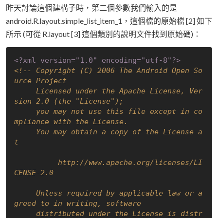
昨天討論這個建構子時，第二個參數我們輸入的是
android.R.layout.simple_list_item_1，這個檔的原始檔 [2] 如下
所示 (可從 R.layout [3] 這個類別的說明文件找到原始碼)：
<?xml version="1.0" encoding="utf-8"?>
<!-- Copyright (C) 2006 The Android Open So
urce Project

     Licensed under the Apache License, Ver
sion 2.0 (the "License");

     you may not use this file except in co
mpliance with the License.

     You may obtain a copy of the License a
t

          http://www.apache.org/licenses/LI
CENSE-2.0

     Unless required by applicable law or a
greed to in writing, software

     distributed under the License is distr