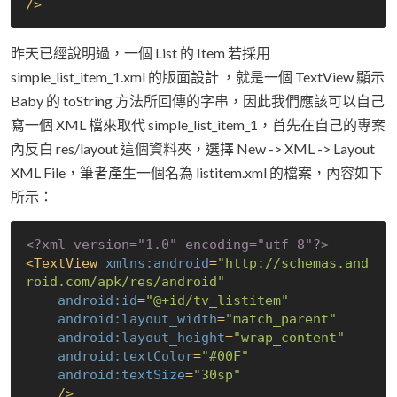
/>
昨天已經說明過，一個 List 的 Item 若採用
simple_list_item_1.xml 的版面設計 ，就是一個 TextView 顯示
Baby 的 toString 方法所回傳的字串，因此我們應該可以自己
寫一個 XML 檔來取代 simple_list_item_1，首先在自己的專案
內反白 res/layout 這個資料夾，選擇 New -> XML -> Layout
XML File，筆者產生一個名為 listitem.xml 的檔案，內容如下
所示：
<?xml version="1.0" encoding="utf-8"?>
<
TextView
xmlns:android
=
"http://schemas.and
roid.com/apk/res/android"
android:id
=
"@+id/tv_listitem"
android:layout_width
=
"match_parent"
android:layout_height
=
"wrap_content"
android:textColor
=
"#00F"
android:textSize
=
"30sp"
    />