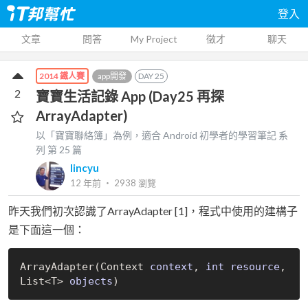
登入
文章
問答
My Project
徵才
聊天
app開發
DAY
25
2014 鐵人賽
2
寶寶生活記錄 App (Day25 再探
ArrayAdapter)
以「寶寶聯絡簿」為例，適合 Android 初學者的學習筆記
系
列 第
25
篇
lincyu
12 年前
‧
2938
瀏覽
昨天我們初次認識了ArrayAdapter [1]，程式中使用的建構子
是下面這一個：
ArrayAdapter(Context 
context
, 
int
resource
, 
List<T> 
objects
)