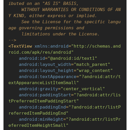
ibuted on an "AS IS" BASIS,

     WITHOUT WARRANTIES OR CONDITIONS OF AN
Y KIND, either express or implied.

     See the License for the specific langu
age governing permissions and

     limitations under the License.

-->
<
TextView
xmlns:android
=
"http://schemas.and
roid.com/apk/res/android"
android:id
=
"@android:id/text1"
android:layout_width
=
"match_parent"
android:layout_height
=
"wrap_content"
android:textAppearance
=
"?android:attr/t
extAppearanceListItemSmall"
android:gravity
=
"center_vertical"
android:paddingStart
=
"?android:attr/lis
tPreferredItemPaddingStart"
android:paddingEnd
=
"?android:attr/listP
referredItemPaddingEnd"
android:minHeight
=
"?android:attr/listPr
eferredItemHeightSmall"