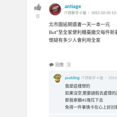
antiage
iT邦新手 3 級 ‧
2015-02-05 13:
0
北市圖逾期還書一天一本一元
But"至全家便利櫃臺繳交每件新
懷疑有多少人會利用全家
回應
3
pudding
iT邦新手 4 級 ‧
2015
我是這樣想的
如果沒空,需要請假去處理的
那我寧願45塊花下去
免得一件事情卡在心上好討