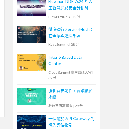
Flowmon NDR 7x24 的人
工智慧網路安全分析師如
何快速掌握網路偵測與回
IT EXPLAINED
|
40 分
應
徹底運行 Service Mesh：
在全球與邊緣部署
Kubernetes
KubeSummit
|
28 分
Intent-Based Data
Center
Cloud Summit 臺灣雲端大會
|
32 分
強化資安韌性，實踐數位
永續
數位政府高峰會
|
28 分
一個關於 API Gateway 的
導入評估指引