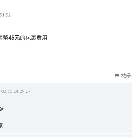
51:52
臺幣
45元
的包裹費用"
檢舉
-02-05 14:29:17
話
厭