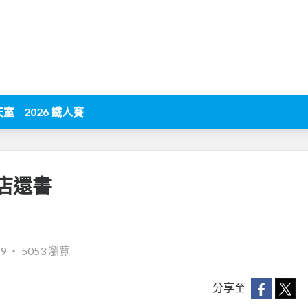
天室
2026 鐵人賽
店還書
49
‧
5053 瀏覽
分享至