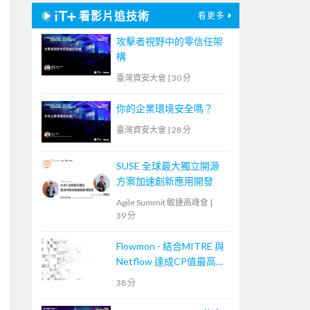
看影片追技術
看更多
攻擊者視野中的零信任架
構
臺灣資安大會
|
30 分
你的企業環境安全嗎？
臺灣資安大會
|
28 分
SUSE 全球最大獨立開源
方案加速創新應用開發
Agile Summit 敏捷高峰會
|
39 分
Flowmon - 結合MITRE 與
Netflow 達成CP值最高的
資安事件應變手段
38 分