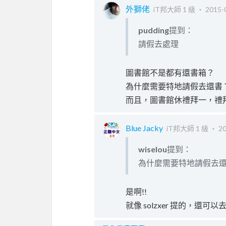
外獅佬
iT邦大師 1 級 ‧
2015-
pudding
提到：
請假去處理
圖書館不是都有還書箱？
為什麼需要特地請假去還書
而且，圖書館休禮拜一，禮
Blue Jacky
iT邦大師 1 級 ‧
20
wiselou
提到：
為什麼需要特地請假去
是啊!!
就像 solzxer 提的，還可