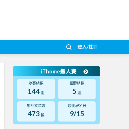
登入/註冊
iThome鐵人賽
參賽組數
團體組數
144
5
組
組
累計文章數
最後報名日
473
9/15
篇