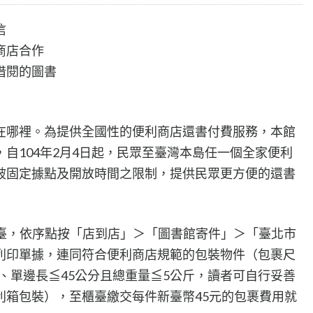
信
商店合作
借閱的圖書
在哪裡。為提供全國性的便利商店還書付費服務，本館
自104年2月4日起，民眾至臺灣本島任一個全家便利
破固定據點及開放時間之限制，提供民眾更方便的還書
t機臺，依序點按「店到店」＞「圖書館寄件」＞「臺北市
列印單據，連同符合便利商店規範的包裝物件（包裹尺
分、單邊長≦45公分且總重量≦5公斤，讀者可自行妥善
利箱包裝），至櫃臺繳交每件新臺幣45元的包裹費用就