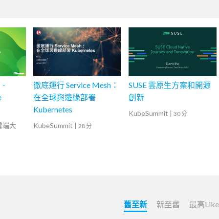
 -
徹底運行 Service Mesh：
SUSE 雲原生方案和開源
e
在全球與邊緣部署
創新
Kubernetes
KubeSummit
|
30 分
灣雲端大
KubeSummit
|
28 分
舊至新
新至舊
最高Lik