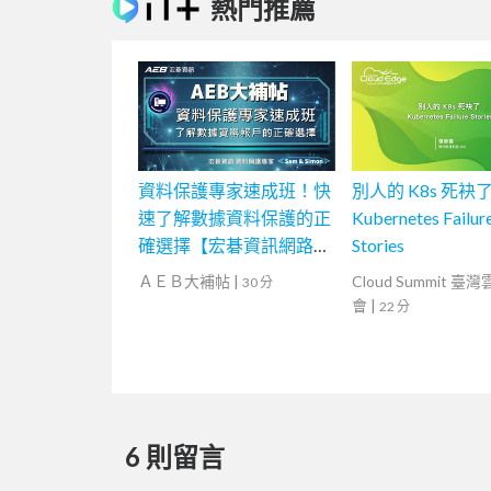
熱門推薦
資料保護專家速成班！快
別人的 K8s 死袂了
速了解數據資料保護的正
Kubernetes Failur
確選擇【宏碁資訊網路學
Stories
堂】
ＡＥＢ大補帖
|
Cloud Summit 臺
30 分
會
|
22 分
6 則留言