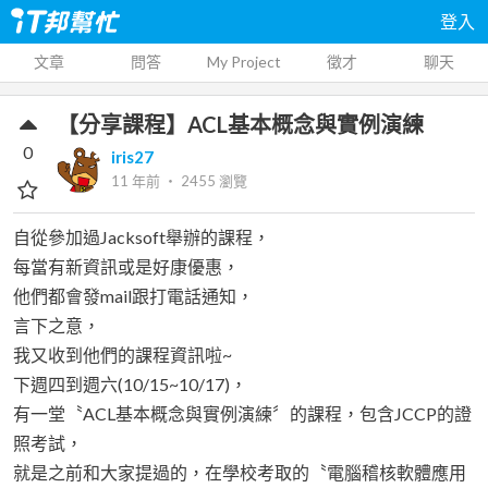
登入
文章
問答
My Project
徵才
聊天
【分享課程】ACL基本概念與實例演練
0
iris27
11 年前
‧
2455
瀏覽
自從參加過Jacksoft舉辦的課程，
每當有新資訊或是好康優惠，
他們都會發mail跟打電話通知，
言下之意，
我又收到他們的課程資訊啦~
下週四到週六(10/15~10/17)，
有一堂〝ACL基本概念與實例演練〞的課程，包含JCCP的證
照考試，
就是之前和大家提過的，在學校考取的〝電腦稽核軟體應用