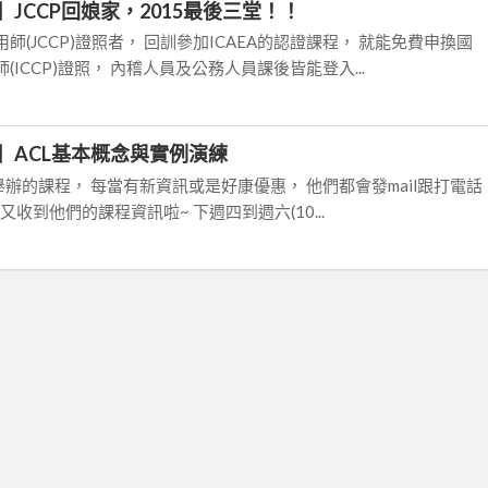
JCCP回娘家，2015最後三堂！！
(JCCP)證照者， 回訓參加ICAEA的認證課程， 就能免費申換國
ICCP)證照， 內稽人員及公務人員課後皆能登入...
】ACL基本概念與實例演練
ft舉辦的課程， 每當有新資訊或是好康優惠， 他們都會發mail跟打電話
又收到他們的課程資訊啦~ 下週四到週六(10...