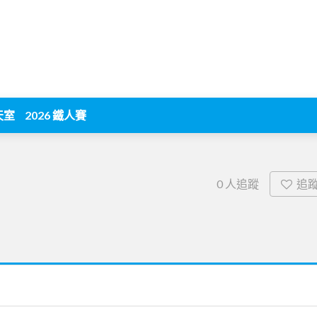
天室
2026 鐵人賽
追
0
人追蹤