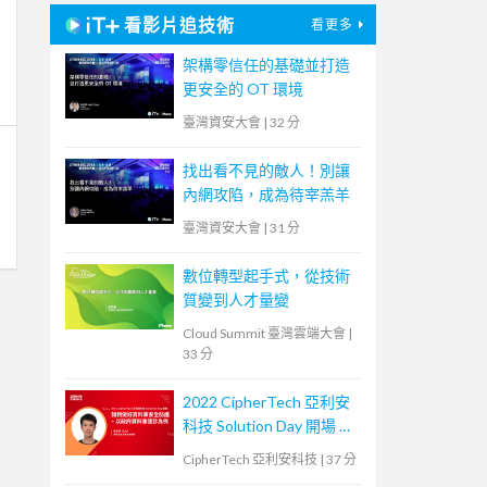
看影片追技術
看更多
架構零信任的基礎並打造
更安全的 OT 環境
臺灣資安大會
|
32 分
找出看不見的敵人！別讓
內網攻陷，成為待宰羔羊
臺灣資安大會
|
31 分
數位轉型起手式，從技術
質變到人才量變
Cloud Summit 臺灣雲端大會
|
33 分
2022 CipherTech 亞利安
科技 Solution Day 開場 &
議程 - 如何做好資料庫安
CipherTech 亞利安科技
|
37 分
全防護，以政府資料庫健