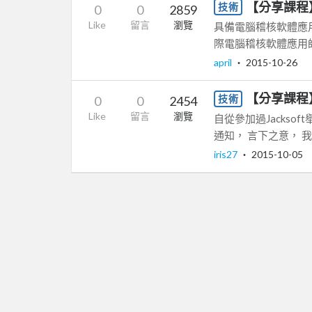
【分享課程】
技術
0
0
2859
Like
留言
瀏覽
具備電腦稽核軟體應用師
際電腦稽核軟體應用師(
april
‧
2015-10-26
【分享課程
技術
0
0
2454
Like
留言
瀏覽
自從參加過Jackso
通知， 言下之意， 我
iris27
‧
2015-10-05