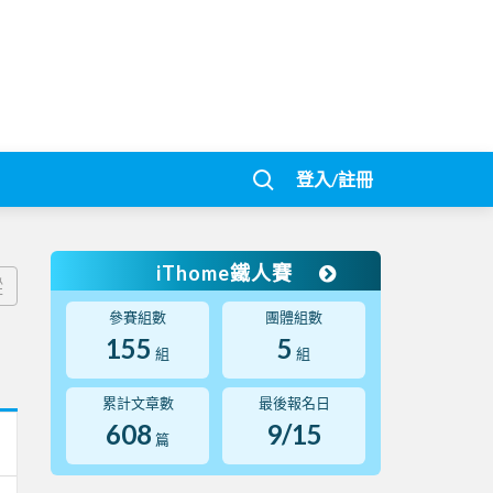
登入/註冊
iThome鐵人賽
蹤
參賽組數
團體組數
155
5
組
組
累計文章數
最後報名日
608
9/15
篇