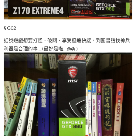
§ G02
話說遊戲想要打怪、破關、享受極速快感，到圖書館找神兵
利器是合理的事….(最好是啦…@@ ) ！