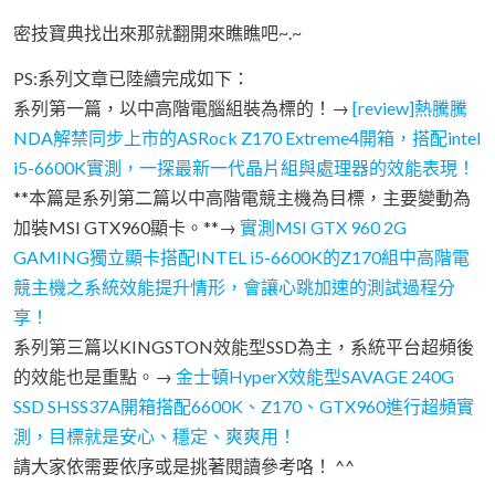
密技寶典找出來那就翻開來瞧瞧吧~.~
PS:系列文章已陸續完成如下：
系列第一篇，以中高階電腦組裝為標的！→
[review]熱騰騰
NDA解禁同步上市的ASRock Z170 Extreme4開箱，搭配intel
i5-6600K實測，一探最新一代晶片組與處理器的效能表現！
**本篇是系列第二篇以中高階電競主機為目標，主要變動為
加裝MSI GTX960顯卡。**→
實測MSI GTX 960 2G
GAMING獨立顯卡搭配INTEL i5-6600K的Z170組中高階電
競主機之系統效能提升情形，會讓心跳加速的測試過程分
享！
系列第三篇以KINGSTON效能型SSD為主，系統平台超頻後
的效能也是重點。→
金士頓HyperX效能型SAVAGE 240G
SSD SHSS37A開箱搭配6600K、Z170、GTX960進行超頻實
測，目標就是安心、穩定、爽爽用！
請大家依需要依序或是挑著閱讀參考咯！ ^^