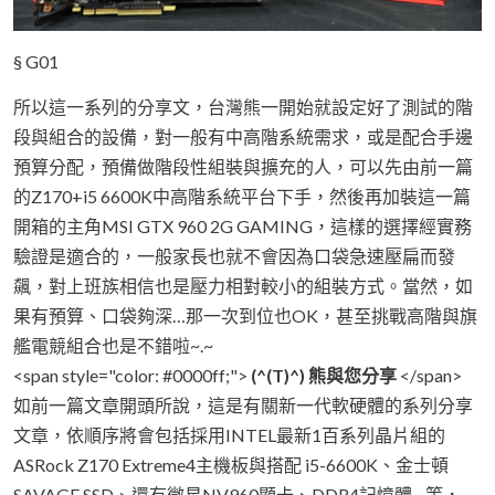
§ G01
所以這一系列的分享文，台灣熊一開始就設定好了測試的階
段與組合的設備，對一般有中高階系統需求，或是配合手邊
預算分配，預備做階段性組裝與擴充的人，可以先由前一篇
的Z170+i5 6600K中高階系統平台下手，然後再加裝這一篇
開箱的主角MSI GTX 960 2G GAMING，這樣的選擇經實務
驗證是適合的，一般家長也就不會因為口袋急速壓扁而發
飆，對上班族相信也是壓力相對較小的組裝方式。當然，如
果有預算、口袋夠深…那一次到位也OK，甚至挑戰高階與旗
艦電競組合也是不錯啦~.~
<span style="color: #0000ff;">
(^(T)^) 熊與您分享
</span>
如前一篇文章開頭所說，這是有關新一代軟硬體的系列分享
文章，依順序將會包括採用INTEL最新1百系列晶片組的
ASRock Z170 Extreme4主機板與搭配 i5-6600K、金士頓
SAVAGE SSD、還有微星NV960顯卡、DDR4記憶體…等，