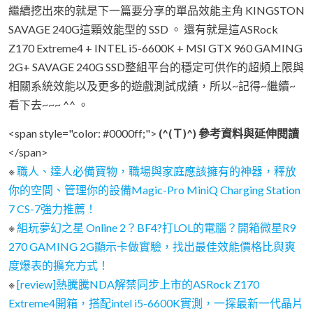
繼續挖出來的就是下一篇要分享的單品效能主角 KINGSTON
SAVAGE 240G這顆效能型的 SSD 。 還有就是這ASRock
Z170 Extreme4 + INTEL i5-6600K + MSI GTX 960 GAMING
2G+ SAVAGE 240G SSD整組平台的穩定可供作的超頻上限與
相關系統效能以及更多的遊戲測試成績，所以~記得~繼續~
看下去~~~ ^^ 。
<span style="color: #0000ff;">
(^(Ｔ)^) 參考資料與延伸閱讀
</span>
※
職人、達人必備寶物，職場與家庭應該擁有的神器，釋放
你的空間、管理你的設備Magic-Pro MiniQ Charging Station
7 CS-7強力推薦！
※
組玩夢幻之星 Online 2？BF4?打LOL的電腦？開箱微星R9
270 GAMING 2G顯示卡做實驗，找出最佳效能價格比與爽
度爆表的擴充方式！
※
[review]熱騰騰NDA解禁同步上市的ASRock Z170
Extreme4開箱，搭配intel i5-6600K實測，一探最新一代晶片