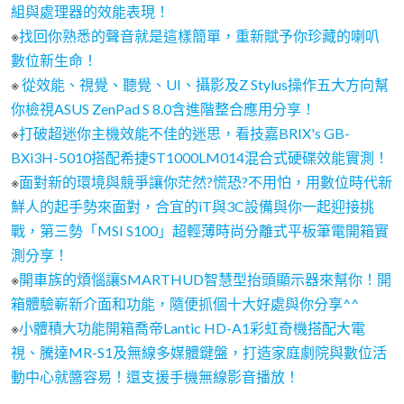
組與處理器的效能表現！
※
找回你熟悉的聲音就是這樣簡單，重新賦予你珍藏的喇叭
數位新生命！
※
從效能、視覺、聽覺、UI、攝影及Z Stylus操作五大方向幫
你檢視ASUS ZenPad S 8.0含進階整合應用分享！
※
打破超迷你主機效能不佳的迷思，看技嘉BRIX's GB-
BXi3H-5010搭配希捷ST1000LM014混合式硬碟效能實測！
※
面對新的環境與競爭讓你茫然?慌恐?不用怕，用數位時代新
鮮人的起手勢來面對，合宜的iT與3C設備與你一起迎接挑
戰，第三勢「MSI S100」超輕薄時尚分離式平板筆電開箱實
測分享！
※
開車族的煩惱讓SMARTHUD智慧型抬頭顯示器來幫你！開
箱體驗嶄新介面和功能，隨便抓個十大好處與你分享^^
※
小體積大功能開箱喬帝Lantic HD-A1彩虹奇機搭配大電
視、騰達MR-S1及無線多媒體鍵盤，打造家庭劇院與數位活
動中心就醬容易！還支援手機無線影音播放！