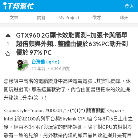
登入
文章
問答
My Project
徵才
聊天
GTX960 2G顯卡效能實測~加張卡與簡單
1
超倍頻與外頻…整體由優於63%PC勁升到
優於 97% PC
台灣熊 ( gric )
11 年前
‧
6349
瀏覽
怎樣讓中高階的電腦變身中高階電競電腦…其實很簡單，休
閒玩遊戲嗎? 那看這篇就對了，內含由圖書館挖來的效能提
升秘訣…分享(笑~)！
<span style="color: #0000ff;">
(^(T)^) 熊言熊語
</span>
Intel 新的Z100系列平台與Skylank CPU自今年8月5日上市之
後，經由不少同好與玩家的開箱評測，除了對CPU的相對冷
靜有一致的見解，另外就是內建的顯示晶片效能提升是有目