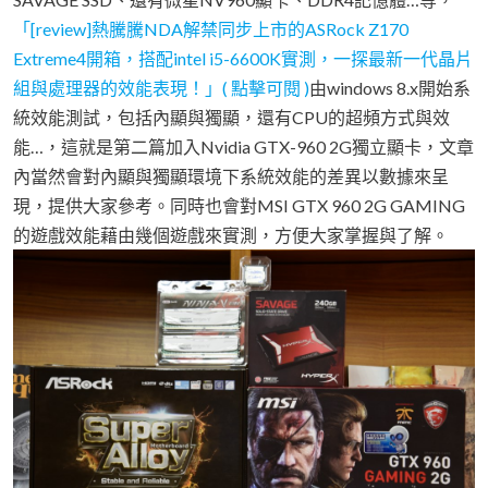
「[review]熱騰騰NDA解禁同步上市的ASRock Z170
Extreme4開箱，搭配intel i5-6600K實測，一探最新一代晶片
組與處理器的效能表現！」( 點擊可閱 )
由windows 8.x開始系
統效能測試，包括內顯與獨顯，還有CPU的超頻方式與效
能…，這就是第二篇加入Nvidia GTX-960 2G獨立顯卡，文章
內當然會對內顯與獨顯環境下系統效能的差異以數據來呈
現，提供大家參考。同時也會對MSI GTX 960 2G GAMING
的遊戲效能藉由幾個遊戲來實測，方便大家掌握與了解。