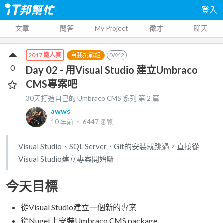
登入
文章
問答
My Project
徵才
聊天
自我挑戰組
DAY
2
2017 鐵人賽
0
Day 02 - 用Visual Studio 建立Umbraco
CMS專案吧
30天打造自己的 Umbraco CMS
系列 第
2
篇
awws
10 年前
‧
6447
瀏覽
Visual Studio、SQL Server、Git的安裝就跳過，直接從
Visual Studio建立專案開始囉
今天目標
從Visual Studio建立一個新的專案
從Nuget上安裝Umbraco CMS package