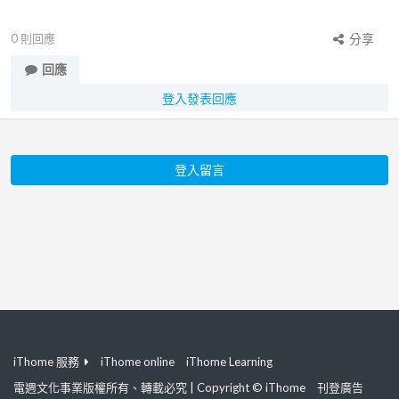
0
則回應
分享
回應
登入發表回應
登入留言
iThome 服務
iThome online
iThome Learning
電週文化事業版權所有、轉載必究 | Copyright © iThome
刊登廣告