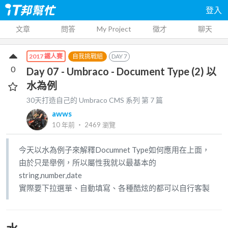
登入
文章
問答
My Project
徵才
聊天
自我挑戰組
DAY
7
2017 鐵人賽
0
Day 07 - Umbraco - Document Type (2) 以
水為例
30天打造自己的 Umbraco CMS
系列 第
7
篇
awws
10 年前
‧
2469
瀏覽
今天以水為例子來解釋Documnet Type如何應用在上面，
由於只是舉例，所以屬性我就以最基本的
string,number,date
實際要下拉選單、自動填寫、各種酷炫的都可以自行客製