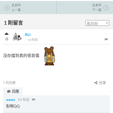
此系列
此系列
上一篇
下一篇
1
則留言
ALi
0
．
10 年前
沒存擋到真的很哀傷
1
則回應
分享
回應
awws
10 年前
對啊QQ