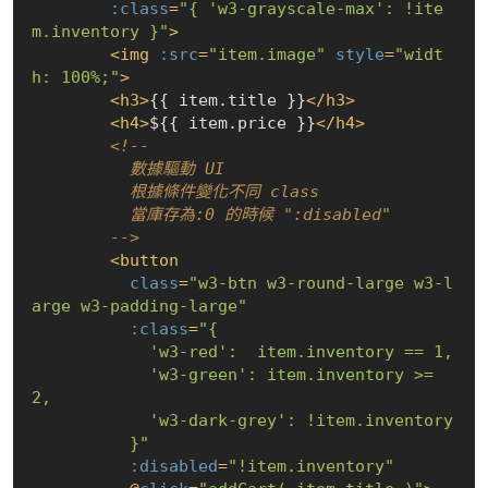
:class
=
"{ 'w3-grayscale-max': !ite
m.inventory }"
>
<
img
:src
=
"item.image"
style
=
"widt
h: 100%;"
>
<
h3
>
{{ item.title }}
</
h3
>
<
h4
>
${{ item.price }}
</
h4
>
<!-- 

          數據驅動 UI

          根據條件變化不同 class

          當庫存為:0 的時候 ":disabled"

        -->
<
button
class
=
"w3-btn w3-round-large w3-l
arge w3-padding-large"
:class
=
"{

            'w3-red':  item.inventory == 1,

            'w3-green': item.inventory >= 
2,

            'w3-dark-grey': !item.inventory

          }"
:disabled
=
"!item.inventory"