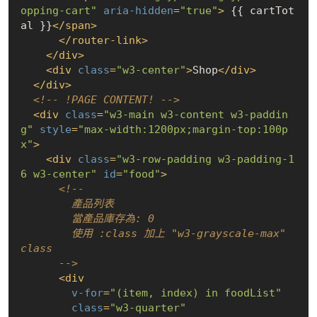
opping-cart"
aria-hidden
=
"true"
>
 {{ cartTot
al }}
</
span
>
</
router-link
>
</
div
>
<
div
class
=
"w3-center"
>
Shop
</
div
>
</
div
>
<!-- !PAGE CONTENT! -->
<
div
class
=
"w3-main w3-content w3-paddin
g"
style
=
"max-width:1200px;margin-top:100p
x"
>
<
div
class
=
"w3-row-padding w3-padding-1
6 w3-center"
id
=
"food"
>
<!-- 

        產品列表

        當產品庫存為: 0 

        使用 :class 加上 "w3-grayscale-max" 
class

      -->
<
div
v-for
=
"(item, index) in foodList"
class
=
"w3-quarter"