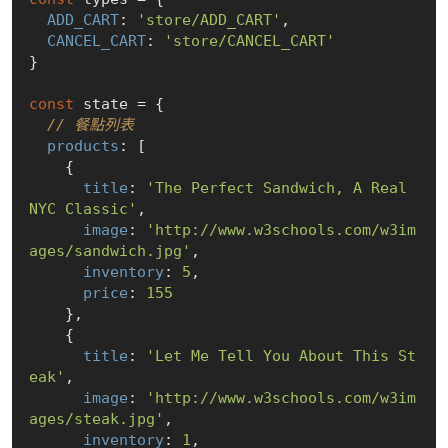
ADD_CART
: 
'store/ADD_CART'
,

CANCEL_CART
: 
'store/CANCEL_CART'
}

const
 state = {

// 餐點列表
products
: [

    {

title
: 
'The Perfect Sandwich, A Real 
NYC Classic'
,

image
: 
'http://www.w3schools.com/w3im
ages/sandwich.jpg'
,

inventory
: 
5
,

price
: 
155
    },

    {

title
: 
'Let Me Tell You About This St
eak'
,

image
: 
'http://www.w3schools.com/w3im
ages/steak.jpg'
,

inventory
: 
1
,
