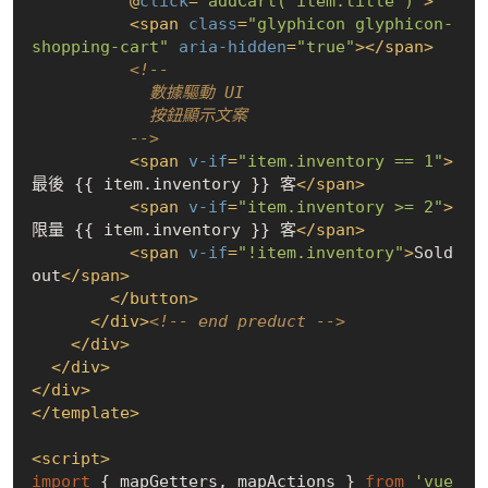
          @
click
=
"addCart( item.title )"
>
<
span
class
=
"glyphicon glyphicon-
shopping-cart"
aria-hidden
=
"true"
>
</
span
>
<!-- 

            數據驅動 UI

            按鈕顯示文案

          -->
<
span
v-if
=
"item.inventory == 1"
>
最後 {{ item.inventory }} 客
</
span
>
<
span
v-if
=
"item.inventory >= 2"
>
限量 {{ item.inventory }} 客
</
span
>
<
span
v-if
=
"!item.inventory"
>
Sold 
out
</
span
>
</
button
>
</
div
>
<!-- end preduct -->
</
div
>
</
div
>
</
div
>
</
template
>
<
script
>
import
 { mapGetters, mapActions } 
from
'vue