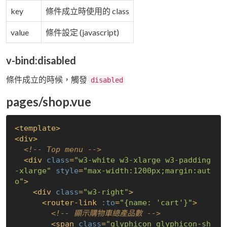
key
條件成立時使用的 class
value
條件設定 (javascript)
v-bind:disabled
條件成立的時候，觸發
disabled
pages/shop.vue
<
template
>
<
div
>
<!-- Top menu -->
<
div
class
=
"w3-white w3-xlarge w3-padding
-xlarge"
style
=
"max-width:1200px;margin:aut
o"
>
<
div
class
=
"w3-right"
>
<
router-link
:to
=
"{name: 'cart'}"
>
<!-- 顯示購物車總產品數 -->
<
span
class
=
"glyphicon glyphicon-sh