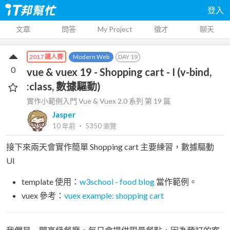
登入
文章
問答
My Project
徵才
聊天
Modern Web
DAY
19
2017 鐵人賽
0
vue & vuex 19 - Shopping cart - I (v-bind,
:class, 數據驅動)
實作小範例入門 Vue & Vuex 2.0
系列 第
19
篇
Jasper
10 年前
‧
5350
瀏覽
接下來兩天會實作簡單 Shopping cart 主要練習，數據驅動
UI
template 使用：
w3school - food blog
當作範例。
vuex 參考：
vuex example: shopping cart