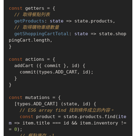
const
 getters = {

// 取得餐點列表
getProducts
: 
state
 =>
 state.products,

// 取得購物車總數量
getShoppingCartTotal
: 
state
 =>
 state.shop
pingCart.length,

}

const
 actions = {

  addCart ({ commit }, id) {

    commit(types.ADD_CART, id);

  }

}

const
 mutations = {

  [types.ADD_CART] (state, id) {

// ES6 array find 找到條件成立的內容。
const
 product = state.products.find(
ite
m
 =>
 item.title === id && item.inventory !=
= 
0
);

// 餐點庫存 -1