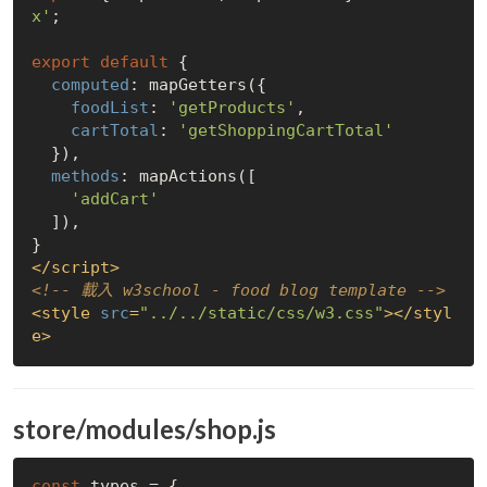
x'
;

export
default
 {

computed
: mapGetters({

foodList
: 
'getProducts'
,

cartTotal
: 
'getShoppingCartTotal'
  }),

methods
: mapActions([

'addCart'
  ]),

</
script
>
<!-- 載入 w3school - food blog template -->
<
style
src
=
"../../static/css/w3.css"
>
</
styl
e
>
store/modules/shop.js
const
 types = {
