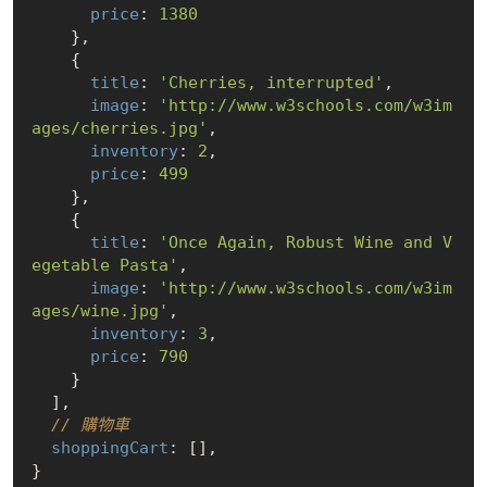
price
: 
1380
    },

    {

title
: 
'Cherries, interrupted'
,

image
: 
'http://www.w3schools.com/w3im
ages/cherries.jpg'
,

inventory
: 
2
,

price
: 
499
    },

    {

title
: 
'Once Again, Robust Wine and V
egetable Pasta'
,

image
: 
'http://www.w3schools.com/w3im
ages/wine.jpg'
,

inventory
: 
3
,

price
: 
790
    }

  ],

// 購物車
shoppingCart
: [],

}
