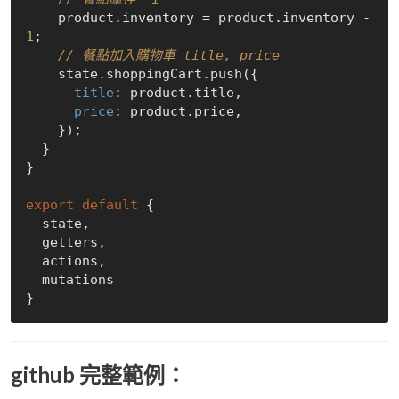
    product.inventory = product.inventory - 
1
;

// 餐點加入購物車 title, price
    state.shoppingCart.push({

title
: product.title,

price
: product.price,

    });

  }

}

export
default
 {

  state,

  getters,

  actions,

  mutations

github 完整範例：