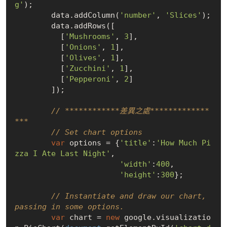
g'
);

        data.addColumn(
'number'
, 
'Slices'
);

        data.addRows([

          [
'Mushrooms'
, 
3
],

          [
'Onions'
, 
1
],

          [
'Olives'
, 
1
],

          [
'Zucchini'
, 
1
],

          [
'Pepperoni'
, 
2
]

        ]);

// ************差異之處*************
***
// Set chart options
var
 options = {
'title'
:
'How Much Pi
zza I Ate Last Night'
,

'width'
:
400
,

'height'
:
300
};

// Instantiate and draw our chart, 
passing in some options.
var
 chart = 
new
 google.visualizatio