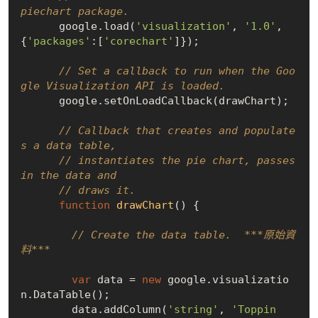
piechart package.
      google.load(
'visualization'
, 
'1.0'
, 
{
'packages'
:[
'corechart'
]});

// Set a callback to run when the Goo
gle Visualization API is loaded.
      google.setOnLoadCallback(drawChart);

// Callback that creates and populate
s a data table,
// instantiates the pie chart, passes 
in the data and
// draws it.
function
drawChart
(
) 
{

// Create the data table.  ***原始資
料***
var
 data = 
new
 google.visualizatio
n.DataTable();

        data.addColumn(
'string'
, 
'Toppin