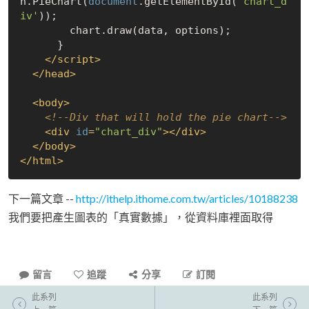
n.PieChart(
document
.getElementById(
'chart_d
iv'
));

        chart.draw(data, options);

      }

</
script
>
</
head
>
<
body
>
<!--Div that will hold the pie chart-->
<
div
id
=
"chart_div"
>
</
div
>
</
body
>
</
html
>
下一篇文章 --
http://ithelp.ithome.com.tw/articles/10188238
我們要把產生圖表的「真實數據」，從資料庫裡面取得
留言
追蹤
分享
訂閱
此系列
此系列