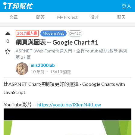
登入
文章
問答
My Project
徵才
聊天
Modern Web
DAY
27
2017 鐵人賽
0
網頁與圖表 -- Google Chart #1
ASP.NET (Web Form)快速入門，全程Youtube影片教學
系列
第
27
篇
mis2000lab
10 年前
‧
18613
瀏覽
比ASP.NET Chart控制項更好的選擇 - Gooogle Charts with
JavaScript
YouTube影片 --
https://youtu.be/lXkmN4tl_ew