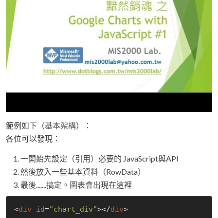
範例如下（基本架構）：
各位可以發現：
一開始先設定（引用）必要的 JavaScript與API
然後放入一些基本資料（RowData）
最後.......搞定。圖表會出現在這裡
<
div
id
=
"chart_div"
></
div