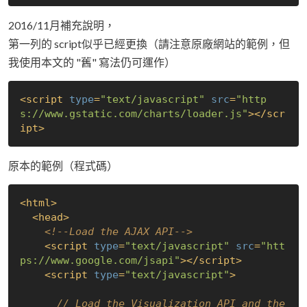
2016/11月補充說明，
第一列的 script似乎已經更換（請注意原廠網站的範例，但
我使用本文的 "舊" 寫法仍可運作）
<
script
type
=
"text/javascript"
src
=
"http
s://www.gstatic.com/charts/loader.js"
>
</
scr
ipt
>
原本的範例（程式碼）
<
html
>
<
head
>
<!--Load the AJAX API-->
<
script
type
=
"text/javascript"
src
=
"htt
ps://www.google.com/jsapi"
>
</
script
>
<
script
type
=
"text/javascript"
>
// Load the Visualization API and the 