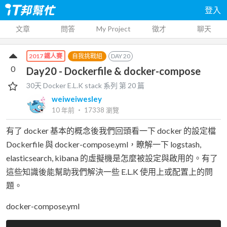
登入
文章
問答
My Project
徵才
聊天
自我挑戰組
DAY
20
2017 鐵人賽
0
Day20 - Dockerfile & docker-compose
30天 Docker E.L.K stack
系列 第
20
篇
weiweiwesley
10 年前
‧
17338
瀏覽
有了 docker 基本的概念後我們回頭看一下 docker 的設定檔
Dockerfile 與 docker-compose.yml，瞭解一下 logstash,
elasticsearch, kibana 的虛擬機是怎麼被設定與啟用的。有了
這些知識後能幫助我們解決一些 E.L.K 使用上或配置上的問
題。
docker-compose.yml