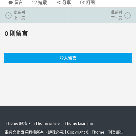
留言
追蹤
分享
訂閱
此系列
此系列
上一篇
下一篇
0
則留言
登入留言
iThome 服務
iThome online
iThome Learning
電週文化事業版權所有、轉載必究 | Copyright © iThome
刊登廣告