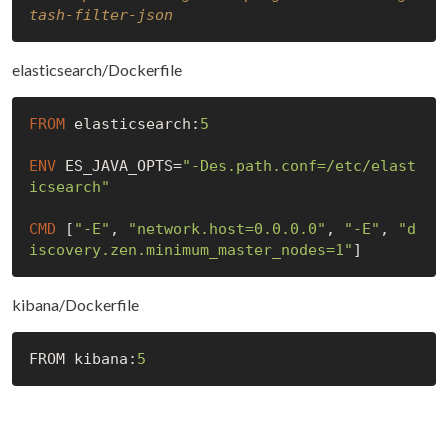
tash-filter-json
elasticsearch/Dockerfile
FROM
 elasticsearch:
5
ENV
 ES_JAVA_OPTS=
"-Des.path.conf=/etc/elast
icsearch"
CMD
 [
"-E"
, 
"network.host=0.0.0.0"
, 
"-E"
, 
"d
iscovery.zen.minimum_master_nodes=1"
]
kibana/Dockerfile
FROM kibana:
5