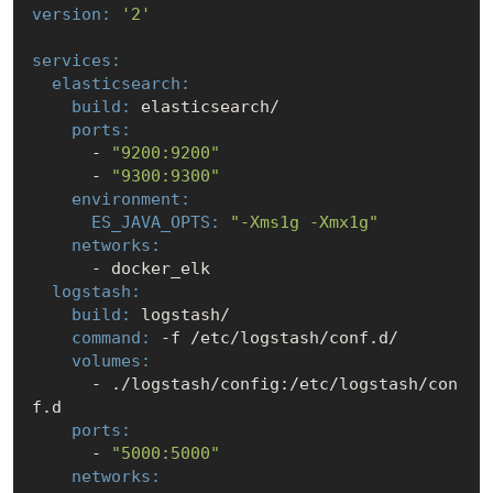
version:
'2'
services:
  elasticsearch:
    build:
    ports:
      - 
"9200:9200"
      - 
"9300:9300"
    environment:
      ES_JAVA_OPTS:
"-Xms1g -Xmx1g"
    networks:
  logstash:
    build:
    command:
 -f 
/etc/
    volumes:
      - .
/logstash/
config:
/etc/
logstash/con
    ports:
      - 
"5000:5000"
    networks: