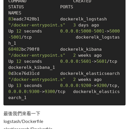
COMMAND                  CREATED             
STATUS              PORTS                                            
83
eadc7420b1        dockerelk_logstash        
"/docker-entrypoint.s"
3
 days ago          
Up 
12
 seconds       
0.0
.0
.0
:
5000
-5001
->
5000
-5001
/tcp                 dockerelk_logstas
68482
bc790f8        dockerelk_kibana          
"/docker-entrypoint.s"
2
 weeks ago         
Up 
12
 seconds       
0.0
.0
.0
:
5601
->
5601
/tcp                           
0
d3ce76d31cd        dockerelk_elasticsearch   
"/docker-entrypoint.s"
2
 weeks ago         
Up 
13
 seconds       
0.0
.0
.0
:
9200
->
9200
/tcp, 
0.0
.0
.0
:
9300
->
9300
/tcp   dockerelk_elastics
最後我們來看一下
logstash/Dockerfile
elasticsearch/Dockerfile