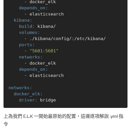
    depends_on:
  kibana:
    build:
    volumes:
      - .
/kibana/
config/:
/etc/
    ports:
      - 
"5601:5601"
    networks:
    depends_on:
networks:
  docker_elk:
    driver:
上為我們 E.L.K 一開始最原始的配置，這邊逐項解說 .yml 指
令