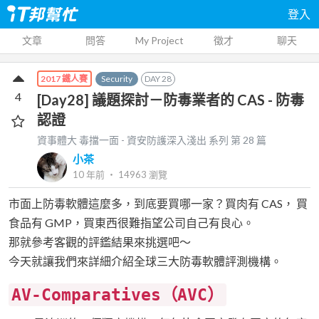
登入
文章
問答
My Project
徵才
聊天
Security
DAY
28
2017 鐵人賽
4
[Day28] 議題探討－防毒業者的 CAS - 防毒
認證
資事體大 毒擋一面 - 資安防護深入淺出
系列 第
28
篇
小茶
10 年前
‧
14963
瀏覽
市面上防毒軟體這麼多，到底要買哪一家？買肉有 CAS， 買
食品有 GMP，買東西很難指望公司自己有良心。
那就參考客觀的評鑑結果來挑選吧～
今天就讓我們來詳細介紹全球三大防毒軟體評測機構。
AV-Comparatives（AVC）