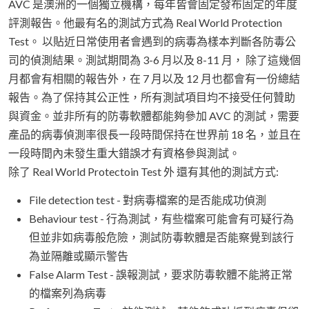
AVC 是澳洲的一個獨立機構，每年皆會固定發布固定的年度
評測報告。他最有名的測試方式為 Real World Protection
Test。 以貼近日常使用者會遇到的病毒為樣本判斷各防毒公
司的偵測結果。測試期間為 3-6 月以及 8-11 月， 除了這幾個
月都會有相關的報告外，在 7 月以及 12 月也都會有一份總結
報告。為了保持其公正性，所有測試項目均不接受任何贊助
與資金。並非所有的防毒軟體都能夠參加 AVC 的測試，需要
產品的病毒偵測率很長一段時間保持在世界前 18 名，並且在
一段時間內未發生重大錯誤才有資格參與測試。
除了 Real World Protectoin Test 外 還有其他的測試方式:
File detection test - 對病毒檔案的是否能成功偵測
Behaviour test - 行為測試，有些檔案可能會有可疑行為
但並非如病毒般危險，測試防毒軟體是否能察覺到該行
為並隔離或顯示警告
False Alarm Test - 誤報測試，要求防毒軟體不能將正常
的檔案列為病毒