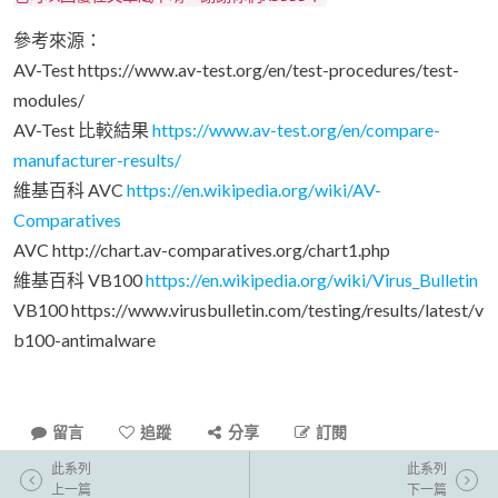
參考來源：
AV-Test https://www.av-test.org/en/test-procedures/test-
modules/
AV-Test 比較結果
https://www.av-test.org/en/compare-
manufacturer-results/
維基百科 AVC
https://en.wikipedia.org/wiki/AV-
Comparatives
AVC http://chart.av-comparatives.org/chart1.php
維基百科 VB100
https://en.wikipedia.org/wiki/Virus_Bulletin
VB100 https://www.virusbulletin.com/testing/results/latest/v
b100-antimalware
留言
追蹤
分享
訂閱
此系列
此系列
上一篇
下一篇