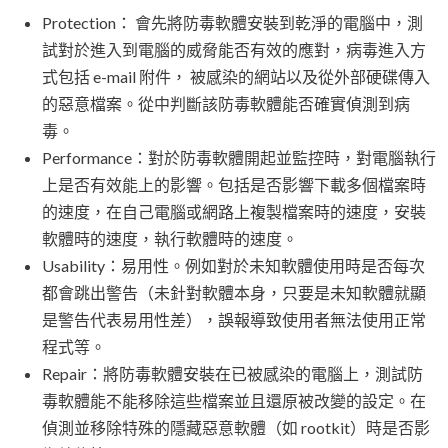
Protection： 會先將防毒軟體安裝到乾淨的電腦中，測
試對於進入到電腦的威脅能否有效的應對，病毒進入方
式包括 e-mail 附件， 被感染的網站以及從外部硬碟傳入
的惡意檔案。從中判斷該防毒軟體能否確實偵測到病
毒。
Performance：對於防毒軟體開起並監控時，對電腦執行
上是否有效能上的影響。包括是否影響下載多個檔案時
的速度，在自己電腦或網路上複製檔案時的速度，安裝
軟體時的速度，執行軟體時的速度。
Usability：易用性。例如對於未知軟體使用時是否每次
都會跳出警告（未針對軟體本身，只要是未知軟體就顯
是警告代表易用性差），誤報導致使用者無法使用正常
程式等。
Repair：將防毒軟體安裝在已被感染的電腦上，測試防
毒軟體能不能移除這些檔案並且還原被改變的設定。在
偵測並移除特殊的隱藏惡意軟體（如 rootkit）時是否影