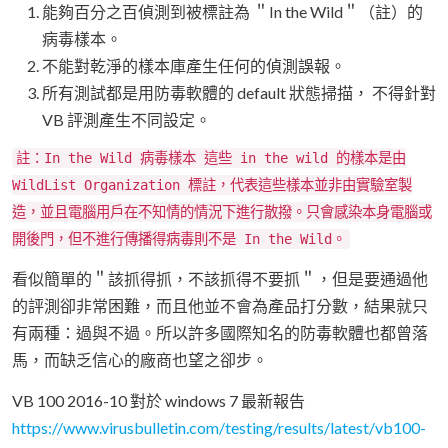
能夠百分之百偵測到被標註為 ＂In the Wild＂（註）的
病毒樣本。
不能對乾淨的樣本庫產生任何的偵測誤報。
所有測試都是用防毒軟體的 default 狀態掃描， 不得針對
VB 評測產生不同設定。
註：In the Wild 病毒樣本 這些 in the wild 的樣本是由
WildList Organization 標註，代表這些樣本並非由實驗室製
造，並且電腦用戶在不知情的情況下進行散撥。只會感染本身電腦或
開後門，但不進行傳播得病毒則不是 In the Wild。
看似簡單的＂該抓得抓，不該抓得不要抓＂，但是要通過他
的評測卻非常困難，而且他並不會為產品打分數，結果就只
有兩種：過與不過。所以許多國際知名的防毒軟體也都曾落
馬，而缺乏信心的廠商也望之卻步。
VB 100 2016-10 對於 windows 7 最新報告
https://www.virusbulletin.com/testing/results/latest/vb100-