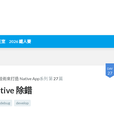
天室
2026 鐵人賽
DAY
27
技術來打造 Native App
系列 第
27
篇
ative 除錯
debug
develop