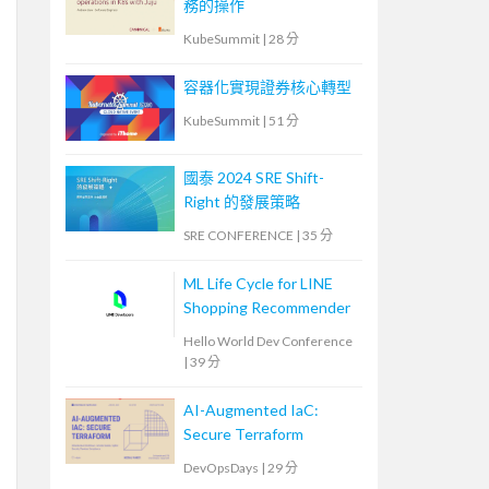
務的操作
KubeSummit
|
28 分
容器化實現證券核心轉型
KubeSummit
|
51 分
國泰 2024 SRE Shift-
Right 的發展策略
SRE CONFERENCE
|
35 分
ML Life Cycle for LINE
Shopping Recommender
Hello World Dev Conference
|
39 分
AI-Augmented IaC:
Secure Terraform
DevOpsDays
|
29 分