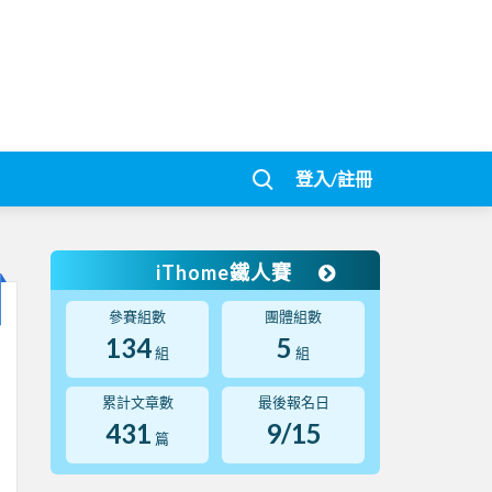
登入/註冊
iThome鐵人賽
參賽組數
團體組數
134
5
組
組
累計文章數
最後報名日
431
9/15
篇