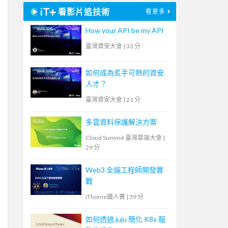
看影片追技術
看更多
How your API be my API
臺灣資安大會
|
33 分
如何成為炙手可熱的資安
人才？
臺灣資安大會
|
21 分
多雲資料保護解決方案
Cloud Summit 臺灣雲端大會
|
29 分
Web3 全端工程師開發實
戰
iThome鐵人賽
|
39 分
如何透過 juju 簡化 K8s 服