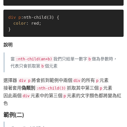
div
p
:nth-child(3)
 {

color
: red;

說明
當
我們只給單一數字
做為參數時，
:nth-child(an+b)
b
代表只會抓取第
個元素
b
選擇器
將會抓到範例中兩個
的所有
元素
div p
div
p
接著套用
偽類別
抓取其中第三個
元素
:nth-child(3)
p
因此兩個
元素中的第三個
元素的文字顏色都將變為紅
div
p
色
範例(二)