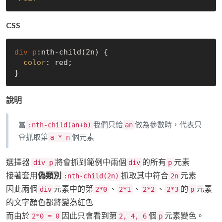
CSS
div
p
:nth-child(2n)
 {

color
: red;

說明
當
我們只給
做為參數時，代表只
:nth-child(an+b)
an
會抓取第
個元素
a * n
選擇器
將會抓到範例中兩個
的所有
元素
div p
div
p
接著套用
偽類別
抓取其中符合
元素
:nth-child(2n)
2n
因此兩個
元素中的第
、
、
、
的
元素
div
2*0
2*1
2*2
2*3
p
的文字顏色都將變為紅色
而由於
因此只會看到第
個
元素變色。
2*0 = 0
2, 4, 6
p