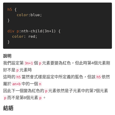
h5
 {

color
:blue;

}

div
p
:nth-child(3n+1)
 {

color
: red;

說明
我們設定第
個
元素要變為紅色，但此時第4個元素剛
3n+1
p
好不是
元素時
p
這時的
當然會式樣是設定中所定義的藍色，但該
依然
h5
h5
屬於
中的一個
an+b
n
因此下一個變為紅色的
元素依然是子元素中的第7個元素
p
而不是第8個元素
。
p
p
結語