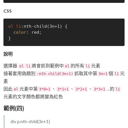
CSS
ol
li
:nth-child(3n+1)
 {

color
: red;

說明
選擇器
將會抓到範例中
的所有
元素
ol li
ol
li
接著套用偽類別
抓取其中第
個
元
:nth-child(3n+1)
3n+1
li
素
因此
元素中第
、
、
、
.. 的
ol
3*0+1
3*1+1
3*2+1
3*3+1
li
元素的文字顏色都將變為紅色
範例(四)
div p:nth-child(3n+1)