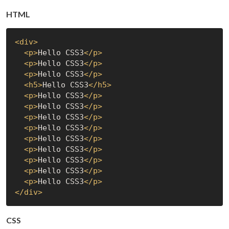
HTML
<
div
>
<
p
>
Hello CSS3
</
p
>
<
p
>
Hello CSS3
</
p
>
<
p
>
Hello CSS3
</
p
>
<
h5
>
Hello CSS3
</
h5
>
<
p
>
Hello CSS3
</
p
>
<
p
>
Hello CSS3
</
p
>
<
p
>
Hello CSS3
</
p
>
<
p
>
Hello CSS3
</
p
>
<
p
>
Hello CSS3
</
p
>
<
p
>
Hello CSS3
</
p
>
<
p
>
Hello CSS3
</
p
>
<
p
>
Hello CSS3
</
p
>
<
p
>
Hello CSS3
</
p
>
</
div
>
CSS