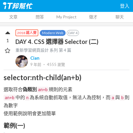
登入
文章
問答
My Project
徵才
聊天
Modern Web
DAY
4
2018 鐵人賽
1
DAY 4. CSS 選擇器 Selector (二)
重新學習網頁設計
系列 第
4
篇
Cian
9 年前
‧
4555
瀏覽
selector:nth-child(an+b)
選取符合
偽類別
規則的元素
an+b
中的
為系統自動抓取值，無法人為控制，而
與
則
an+b
n
a
b
為數字
使用範例說明會更加簡單
範例(一)