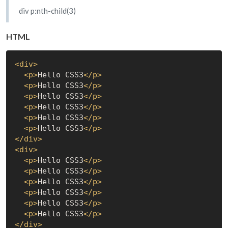
div p:nth-child(3)
HTML
<
div
>
<
p
>
Hello CSS3
</
p
>
<
p
>
Hello CSS3
</
p
>
<
p
>
Hello CSS3
</
p
>
<
p
>
Hello CSS3
</
p
>
<
p
>
Hello CSS3
</
p
>
<
p
>
Hello CSS3
</
p
>
</
div
>
<
div
>
<
p
>
Hello CSS3
</
p
>
<
p
>
Hello CSS3
</
p
>
<
p
>
Hello CSS3
</
p
>
<
p
>
Hello CSS3
</
p
>
<
p
>
Hello CSS3
</
p
>
<
p
>
Hello CSS3
</
p
>
</
div
>