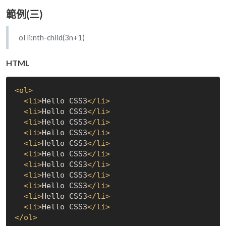
範例(三)
ol li:nth-child(3n+1)
HTML
<
ol
>
<
li
>
Hello CSS3
</
li
>
<
li
>
Hello CSS3
</
li
>
<
li
>
Hello CSS3
</
li
>
<
li
>
Hello CSS3
</
li
>
<
li
>
Hello CSS3
</
li
>
<
li
>
Hello CSS3
</
li
>
<
li
>
Hello CSS3
</
li
>
<
li
>
Hello CSS3
</
li
>
<
li
>
Hello CSS3
</
li
>
<
li
>
Hello CSS3
</
li
>
<
li
>
Hello CSS3
</
li
>
</
ol
>