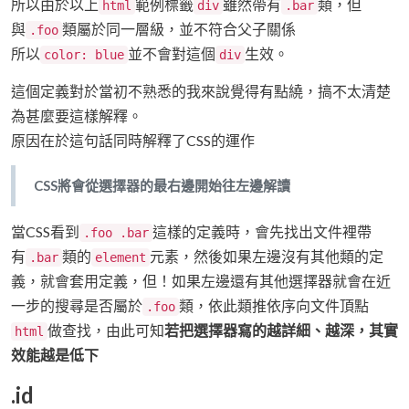
所以由於以上
範例標籤
雖然帶有
類，但
html
div
.bar
與
類屬於同一層級，並不符合父子關係
.foo
所以
並不會對這個
生效。
color: blue
div
這個定義對於當初不熟悉的我來說覺得有點繞，搞不太清楚
為甚麼要這樣解釋。
原因在於這句話同時解釋了CSS的運作
CSS將會從選擇器的最右邊開始往左邊解讀
當CSS看到
這樣的定義時，會先找出文件裡帶
.foo .bar
有
類的
元素，然後如果左邊沒有其他類的定
.bar
element
義，就會套用定義，但！如果左邊還有其他選擇器就會在近
一步的搜尋是否屬於
類，依此類推依序向文件頂點
.foo
做查找，由此可知
若把選擇器寫的越詳細、越深，其實
html
效能越是低下
.id