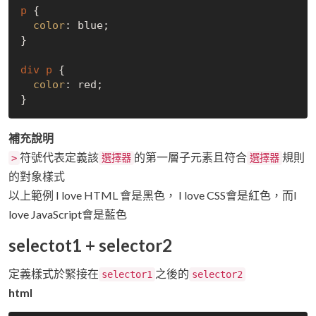
p
 {

color
: blue;

}

div
p
 {

color
: red;

補充說明
符號代表定義該
的第一層子元素且符合
規則
>
選擇器
選擇器
的對象樣式
以上範例 I love HTML 會是黑色， I love CSS會是紅色，而I
love JavaScript會是藍色
selectot1 + selector2
定義樣式於緊接在
之後的
selector1
selector2
html