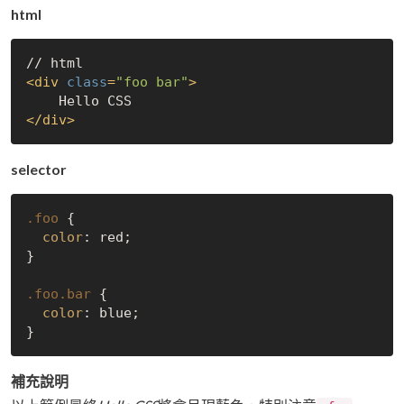
html
<
div
class
=
"foo bar"
>
</
div
>
selector
.foo
 {

color
: red;

}

.foo
.bar
 {

color
: blue;

補充說明