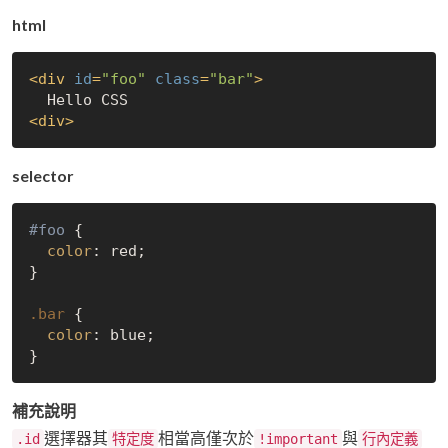
html
<
div
id
=
"foo"
class
=
"bar"
>
<
div
>
selector
#foo
 {

color
: red;

}

.bar
 {

color
: blue;

補充說明
選擇器其
相當高僅次於
與
.id
特定度
!important
行內定義