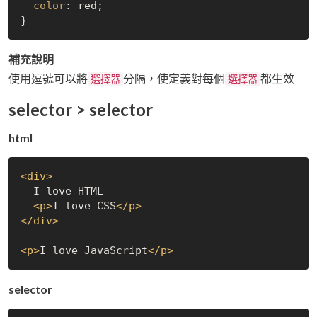
color
: red;

補充說明
使用逗號可以將
分隔，使定義對每個
都生效
選擇器
選擇器
selector > selector
html
<
div
>
  I love HTML

<
p
>
I love CSS
</
p
>
</
div
>
<
p
>
I love JavaScript
</
p
>
selector