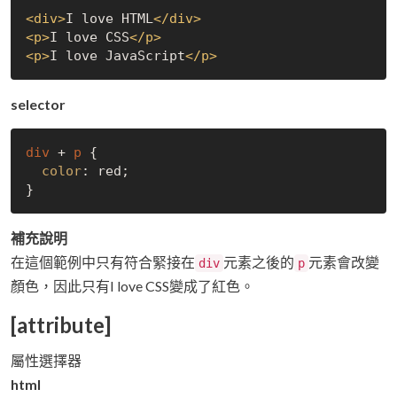
<
div
>
I love HTML
</
div
>
<
p
>
I love CSS
</
p
>
<
p
>
I love JavaScript
</
p
>
selector
div
 + 
p
 {

color
: red;

補充說明
在這個範例中只有符合緊接在
元素之後的
元素會改變
div
p
顏色，因此只有I love CSS變成了紅色。
[attribute]
屬性選擇器
html