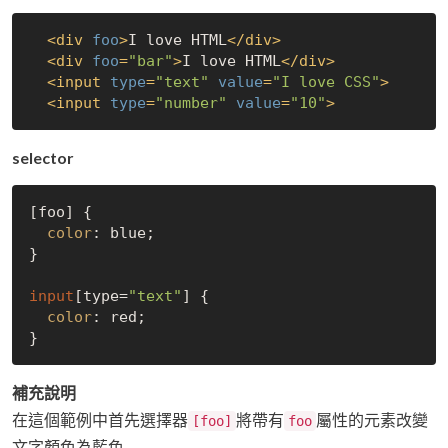
<
div
foo
>
I love HTML
</
div
>
<
div
foo
=
"bar"
>
I love HTML
</
div
>
<
input
type
=
"text"
value
=
"I love CSS"
>
<
input
type
=
"number"
value
=
"10"
>
selector
[foo]
 {

color
: blue;

}

input
[type=
"text"
]
 {

color
: red;

補充說明
在這個範例中首先選擇器
將帶有
屬性的元素改變
[foo]
foo
文字顏色為藍色