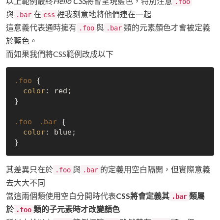
以上範例最終
Hello CSS
將會呈現藍色，特別注意
.foo
與
在
裡我刻意地將他們連在一起
.bar
css
這意義代表通時擁有
與
類的元素顏色才會被定義
.foo
.bar
於藍色。
而如果我們將CSS範例改成以下
.foo
 {

color
: red;

}

.foo
.bar
 {

color
: blue;

其差異只在於
與
的定義用空白隔開，但實際意義
.foo
.bar
去大大不同
當這兩個類使用空白分開時代表
CSS將會定義其
類屬
.bar
於
類的子元素時才改變顏色
.foo