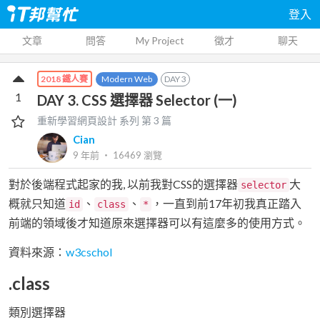
登入
文章
問答
My Project
徵才
聊天
Modern Web
DAY
3
2018 鐵人賽
1
DAY 3. CSS 選擇器 Selector (一)
重新學習網頁設計
系列 第
3
篇
Cian
9 年前
‧
16469
瀏覽
對於後端程式起家的我, 以前我對CSS的選擇器
大
selector
概就只知道
、
、
，一直到前17年初我真正踏入
id
class
*
前端的領域後才知道原來選擇器可以有這麼多的使用方式。
資料來源：
w3cschol
.class
類別選擇器