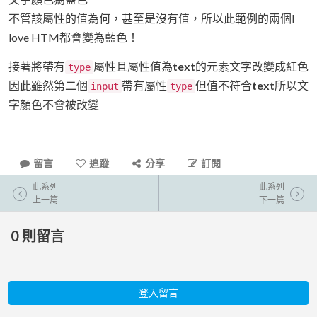
不管該屬性的值為何，甚至是沒有值，所以此範例的兩個I
love HTM都會變為藍色！
接著將帶有
屬性且屬性值為
text
的元素文字改變成紅色
type
因此雖然第二個
帶有屬性
但值不符合
text
所以文
input
type
字顏色不會被改變
留言
追蹤
分享
訂閱
此系列
此系列
上一篇
下一篇
0
則留言
登入留言