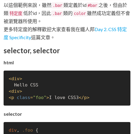
以這個範例來說，雖然
類定義於id
之後，但由於
.bar
#bar
類
低於id，因此
類的
雖然成功定義但不會
特定度
.bar
color
被瀏覽器所使用。
更多特定度的解釋歡迎大家查看我在鐵人邦
Day 2. CSS 特定
度 Specificity
這篇文章。
selector, selector
html
<
div
>
<
div
>
<
p
class
=
"foo"
>
I love CSS3
</
p
>
selector
div
, 
.foo
 {
