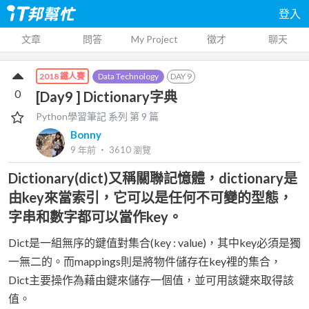
登入
文章
問答
My Project
徵才
聊天
Data Technology
DAY
9
2018 鐵人賽
0
[Day9 ] Dictionary字典
Python學習筆記
系列 第
9
篇
Bonny
9 年前
‧
3610
瀏覽
Dictionary(dict)又稱關聯記憶體，dictionary是
由key來當索引，它可以是任何不可變的型態，
字串和數字都可以當作key。
Dict是一組無序的鍵值對集合(key : value)，其中key必須是獨
一無二的。而mappings則是將物件儲存在key裡的集合，
Dict主要操作為藉由鍵來儲存一個值，並可用該鍵來取得該
值。