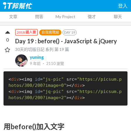
登入
文章
問答
My Project
徵才
聊天
自我挑戰組
DAY
19
2018 鐵人賽
0
Day 19 : before() - JavaScript & jQuery
30天的切版日記
系列 第
19
篇
yuning
9 年前
‧
2110
瀏覽
<
div
><img 
id
=
"js-pic"
 src=
"https://picsum.p
hotos/300/200?image=0"
></
div
>

<
div
><img 
id
=
"jq-pic"
 src=
"https://picsum.p
hotos/300/200?image=2"
></
div
用before()加入文字