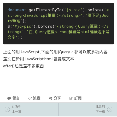
document
.getElementById(
'js-pic'
).before(
'<
strong>JavaScript筆電：</strong>'
,
'樓下是jQue
ry筆電'
);

$(
'#jq-pic'
).before(
'<strong>jQuery筆電：</s
trong>'
,
'在jQuery這裡strong標籤是html標籤喔不是
文字'
上面的用 JavaScript ,下面的用jQuery，都可以放多項內容
差別在於用 JavaScript html 會變成文本
after()也是差不多東西
留言
追蹤
分享
訂閱
此系列
此系列
上一篇
下一篇