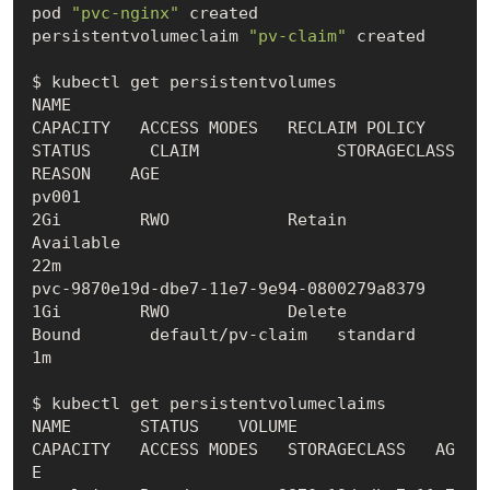
pod 
"pvc-nginx"
 created

persistentvolumeclaim 
"pv-claim"
 created

$ kubectl get persistentvolumes

NAME                                       
CAPACITY   ACCESS MODES   RECLAIM POLICY   
STATUS      CLAIM              STORAGECLASS   
REASON    AGE

pv001                                      
2Gi        RWO            Retain           
Available                                               
22m

pvc-9870e19d-dbe7-11e7-9e94-0800279a8379   
1Gi        RWO            Delete           
Bound       default/pv-claim   standard                 
1m

$ kubectl get persistentvolumeclaims

NAME       STATUS    VOLUME                                     
CAPACITY   ACCESS MODES   STORAGECLASS   AG
E
