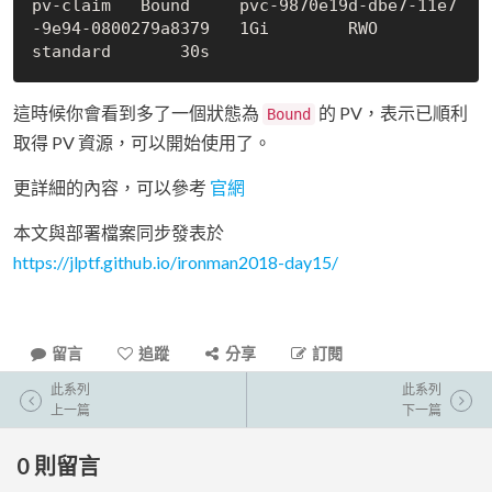
pv-claim   Bound     pvc-9870e19d-dbe7-11e7
-9e94-0800279a8379   1Gi        RWO            
這時候你會看到多了一個狀態為
的 PV，表示已順利
Bound
取得 PV 資源，可以開始使用了。
更詳細的內容，可以參考
官網
本文與部署檔案同步發表於
https://jlptf.github.io/ironman2018-day15/
留言
追蹤
分享
訂閱
此系列
此系列
上一篇
下一篇
0
則留言