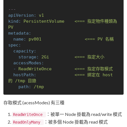
---
apiVersion:
v1
kind:
PersistentVolume
<===
指定物件種類為
PV
metadata:
name:
pv001
<===
PV
名稱
spec:
capacity:
storage:
2Gi
<===
指定大小
accessModes:
-
ReadWriteOnce
<===
指定存取模式
hostPath:
<===
綁定在
host
的
/tmp
目錄
path:
/tmp
存取模式 (acessModes) 有三種
：被單一 Node 掛載為 read/write 模式
ReadWriteOnce
：被多個 Node 掛載為 read 模式
ReadOnlyMany