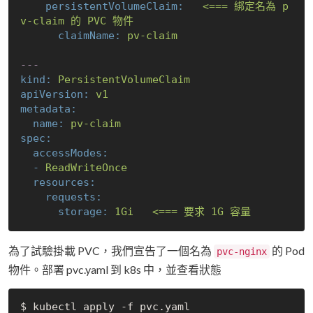
persistentVolumeClaim:
<===
綁定名為
p
v-claim
的
PVC
物件
claimName:
pv-claim
---
kind:
PersistentVolumeClaim
apiVersion:
v1
metadata:
name:
pv-claim
spec:
accessModes:
-
ReadWriteOnce
resources:
requests:
storage:
1Gi
<===
要求
1G
容量
為了試驗掛載 PVC，我們宣告了一個名為
的 Pod
pvc-nginx
物件。部署 pvc.yaml 到 k8s 中，並查看狀態
$ kubectl apply -f pvc.yaml
