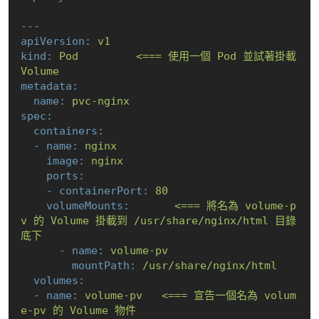
---
apiVersion:
v1
kind:
Pod
<===
使用一個
Pod
並試著掛載
Volume
metadata:
name:
pvc-nginx
spec:
containers:
-
name:
nginx
image:
nginx
ports:
-
containerPort:
80
volumeMounts:
<===
將名為
volume-p
v
的
Volume
掛載到
/usr/share/nginx/html
目錄
底下
-
name:
volume-pv
mountPath:
/usr/share/nginx/html
volumes:
-
name:
volume-pv
<===
宣告一個名為
volum
e-pv
的
Volume
物件