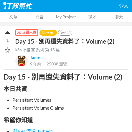
登入
文章
問答
My Project
徵才
聊天
DevOps
DAY
15
2018 鐵人賽
1
Day 15 - 別再遺失資料了：Volume (2)
k8s 不自賞
系列 第
15
篇
James
9 年前
‧
25038
瀏覽
Day 15 - 別再遺失資料了：Volume (2)
本日共賞
Persistent Volumes
Persistent Volume Claims
希望你知道
與 k8s 溝通: kubectl