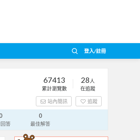
登入/註冊
67413
28
人
累計瀏覽數
在追蹤
站內簡訊
追蹤
0
0
請回答
最佳解答