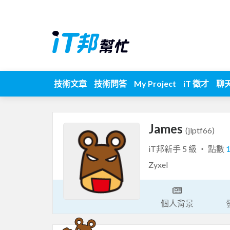
技術文章
技術問答
My Project
iT 徵才
聊
James
(jlptf66)
iT邦新手 5 級 ‧ 點數
Zyxel
個人背景