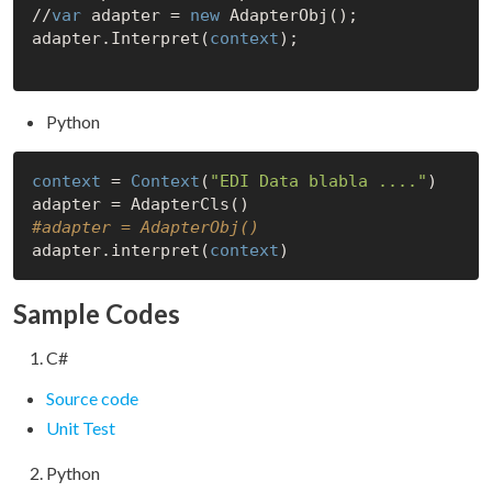
//
var
 adapter = 
new
 AdapterObj();

adapter.Interpret(
context
);

Python
context
 = 
Context
(
"EDI Data blabla ...."
)

#adapter = AdapterObj()
adapter.interpret(
context
Sample Codes
C#
Source code
Unit Test
Python