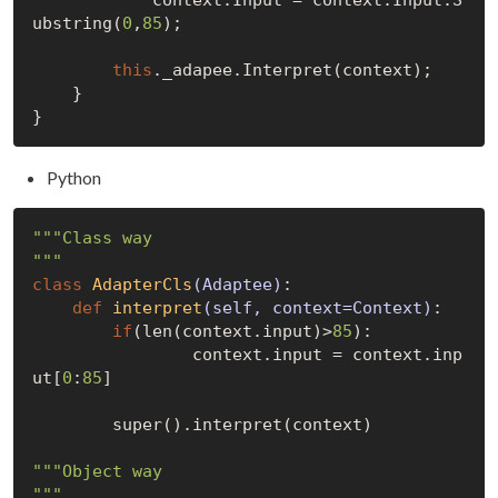
ubstring(
0
,
85
);

this
._adapee.Interpret(context);

    }

Python
"""Class way

"""
class
AdapterCls
(Adaptee)
:
def
interpret
(self, context=Context)
:
if
(len(context.input)>
85
):

                context.input = context.inp
ut[
0
:
85
]

        super().interpret(context)

"""Object way

"""