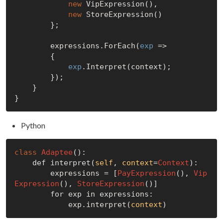
new
 VipExpression(),

new
 StoreExpression()

        };

        expressions.ForEach(
exp
 =>

        {

exp
.Interpret(context);

        });

    }

Python
class
Adaptee
():

    def interpret(
self
, 
context
=
Context
):

        expressions = [
PayExpression
(), 
Vip
Expression
(), 
StoreExpression
()]

        for exp in expressions:

            exp.interpret(
context