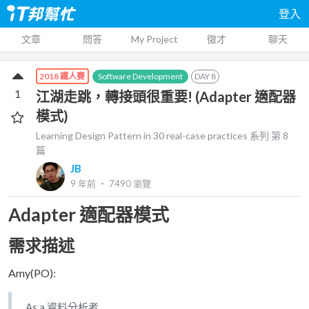
登入
文章
問答
My Project
徵才
聊天
Software Development
DAY
8
2018 鐵人賽
1
江湖走跳，轉接頭很重要! (Adapter 適配器
模式)
Learning Design Pattern in 30 real-case practices
系列 第
8
篇
JB
9 年前
‧
7490
瀏覽
Adapter 適配器模式
需求描述
Amy(PO):
As a 資料分析者