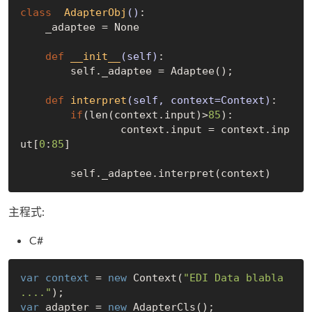
class
AdapterObj
()
:
    _adaptee = 
None
def
__init__
(self)
:
        self._adaptee = Adaptee();

def
interpret
(self, context=Context)
:
if
(len(context.input)>
85
):

                context.input = context.inp
ut[
0
:
85
]

主程式:
C#
var
context
 = 
new
 Context(
"EDI Data blabla 
...."
var
 adapter = 
new
 AdapterCls();
