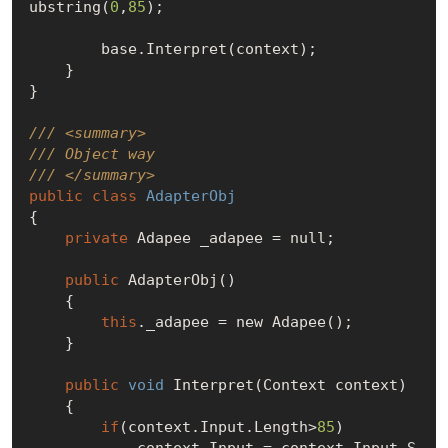
ubstring(
0
,
85
);

        base.Interpret(context);

    }

}

/// <summary>
/// Object way
/// </summary>
public
class
AdapterObj
{

private
 Adapee _adapee = 
null
;

public
 AdapterObj()

    {

this
._adapee = new Adapee();

    }

public
void
 Interpret(Context context)

    {

if
(context.Input.Length>
85
)

            context.Input = context.Input.S