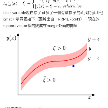
slack variable現在除了 xi 多了一個有戴帽子的xi 我們就叫他
xi hat，示意圖如下（圖片出自：PRML - p341），現在的
support vector指的變成在margin外面的向量