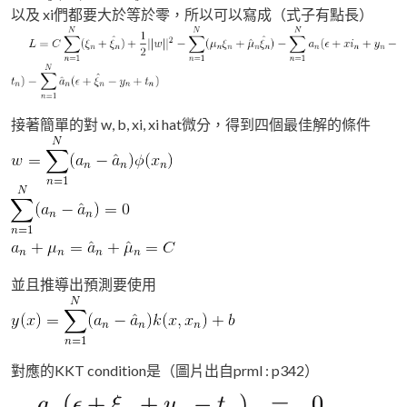
以及 xi們都要大於等於零，所以可以寫成（式子有點長）
接著簡單的對 w, b, xi, xi hat微分，得到四個最佳解的條件
並且推導出預測要使用
對應的KKT condition是（圖片出自prml : p342）