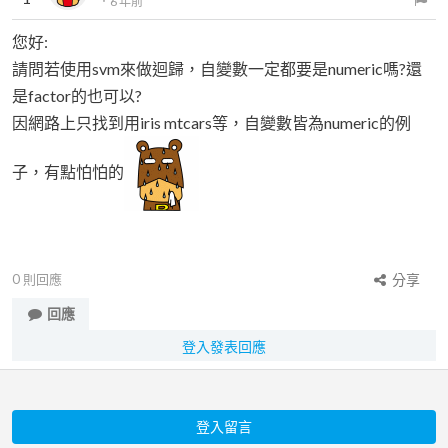
．
6 年前
您好:
請問若使用svm來做迴歸，自變數一定都要是numeric嗎?還
是factor的也可以?
因網路上只找到用iris mtcars等，自變數皆為numeric的例
子，有點怕怕的
0
則回應
分享
回應
登入發表回應
登入留言