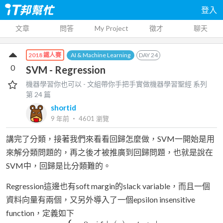
登入
文章
問答
My Project
徵才
聊天
AI & Machine Learning
DAY
24
2018 鐵人賽
0
SVM - Regression
機器學習你也可以 - 文組帶你手把手實做機器學習聖經
系列
第
24
篇
shortid
9 年前
‧
4601
瀏覽
講完了分類，接著我們來看看回歸怎麼做，SVM一開始是用
來解分類問題的，再之後才被推廣到回歸問題，也就是說在
SVM中，回歸是比分類難的。
Regression這邊也有soft margin的slack variable，而且一個
資料向量有兩個，又另外導入了一個epsilon insensitive
function，定義如下