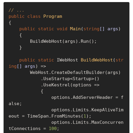
// ...
public
class
Program
{

public
static
void
Main
(
string
[] args
)
    {

        BuildWebHost(args).Run();

    }

public
static
 IWebHost 
BuildWebHost
(
str
ing
[] args
)
 =>

        WebHost.CreateDefaultBuilder(args)

            .UseStartup<Startup>()

            .UseKestrel(options =>

            {

                options.AddServerHeader = 
f
alse
;

                options.Limits.KeepAliveTim
eout = TimeSpan.FromMinutes(
1
);

                options.Limits.MaxConcurren
tConnections = 
100
;
