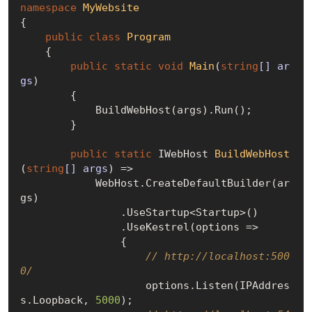
namespace
MyWebsite
{

public
class
Program
    {

public
static
void
Main
(
string
[] ar
gs
)
        {

            BuildWebHost(args).Run();

        }

public
static
 IWebHost 
BuildWebHost
(
string
[] args
)
 =>

            WebHost.CreateDefaultBuilder(ar
gs)

                .UseStartup<Startup>()

                .UseKestrel(options =>

                {

// http://localhost:500
0/
                    options.Listen(IPAddres
s.Loopback, 
5000
);
