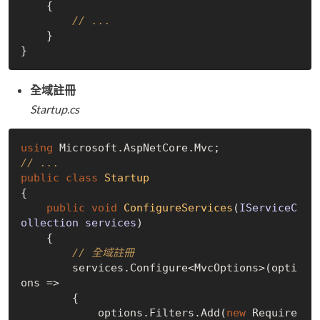
    {

// ...
    }

全域註冊
Startup.cs
using
// ...
public
class
Startup
{

public
void
ConfigureServices
(
IServiceC
ollection services
)
    {

// 全域註冊
        services.Configure<MvcOptions>(opti
ons =>

        {

            options.Filters.Add(
new
 Require