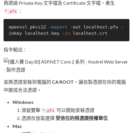
再透過 Private Key 文字檔及 Certificate 文字檔，產生
：
*.pfx
openssl pkcs12 -
export
 -out localhost.pfx -
inkey localhost.key -
in
指令輸出：
並將憑證安裝到電腦的
CA ROOT
，讓自製憑證在你的電腦
中變成合法憑證。
Windows
滑鼠雙擊
可以開始安裝憑證
*.pfx
憑證存放區選擇
受信任的根憑證授權單位
Mac