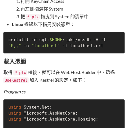
打開 KeyChain Access
再左側欄選擇 System
把
拖曳到 System 的清單中
*.pfx
Linux
透過以下指另安裝憑證：
certutil -d sql:
$HOME
/.pki/nssdb -A -t 
"P,,"
 -n 
"localhost"
載入憑證
取得
檔後，就可以在 WebHost Builder 中，透過
*.pfx
加入 Kestrel 的設定，如下：
UseKestrel
Program.cs
using
using
using
 Microsoft.AspNetCore.Hosting;
