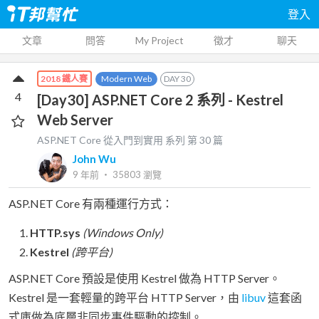
登入
文章
問答
My Project
徵才
聊天
Modern Web
DAY
30
2018 鐵人賽
4
[Day30] ASP.NET Core 2 系列 - Kestrel
Web Server
ASP.NET Core 從入門到實用
系列 第
30
篇
John Wu
9 年前
‧
35803
瀏覽
ASP.NET Core 有兩種運行方式：
HTTP.sys
(Windows Only)
Kestrel
(跨平台)
ASP.NET Core 預設是使用 Kestrel 做為 HTTP Server。
Kestrel 是一套輕量的跨平台 HTTP Server，由
libuv
這套函
式庫做為底層非同步事件驅動的控制。