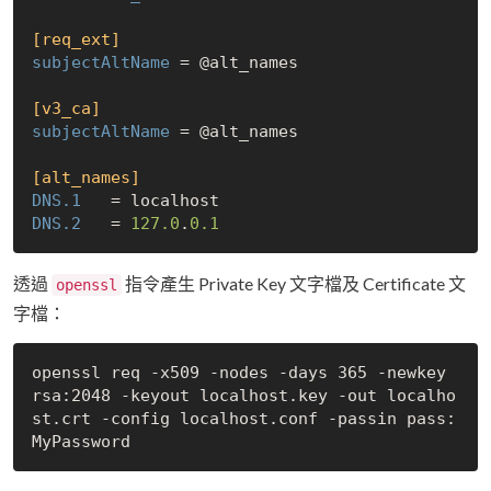
[req_ext]
subjectAltName
 = @alt_names

[v3_ca]
subjectAltName
 = @alt_names

[alt_names]
DNS.1
DNS.2
   = 
127.0
.
0.1
透過
指令產生 Private Key 文字檔及 Certificate 文
openssl
字檔：
openssl req -x509 -nodes -days 365 -newkey 
rsa:2048 -keyout localhost.key -out localho
st.crt -config localhost.conf -passin pass: