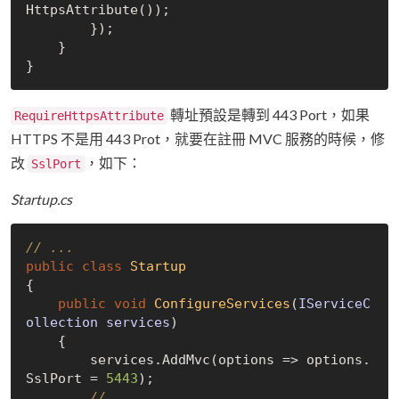
HttpsAttribute());

        });

    }

轉址預設是轉到 443 Port，如果
RequireHttpsAttribute
HTTPS 不是用 443 Prot，就要在註冊 MVC 服務的時候，修
改
，如下：
SslPort
Startup.cs
// ...
public
class
Startup
{

public
void
ConfigureServices
(
IServiceC
ollection services
)
    {

        services.AddMvc(options => options.
SslPort = 
5443
);

// ...