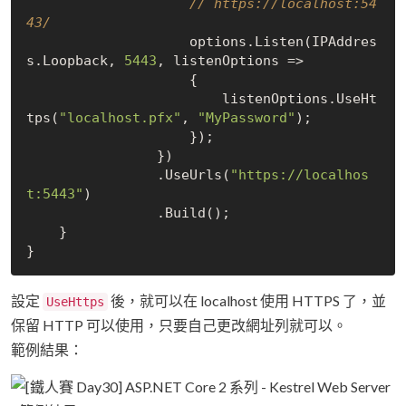
// https://localhost:54
43/
                    options.Listen(IPAddres
s.Loopback, 
5443
, listenOptions =>

                    {

                        listenOptions.UseHt
tps(
"localhost.pfx"
, 
"MyPassword"
);

                    });

                })

                .UseUrls(
"https://localhos
t:5443"
)

                .Build();

    }

設定
後，就可以在 localhost 使用 HTTPS 了，並
UseHttps
保留 HTTP 可以使用，只要自己更改網址列就可以。
範例結果：