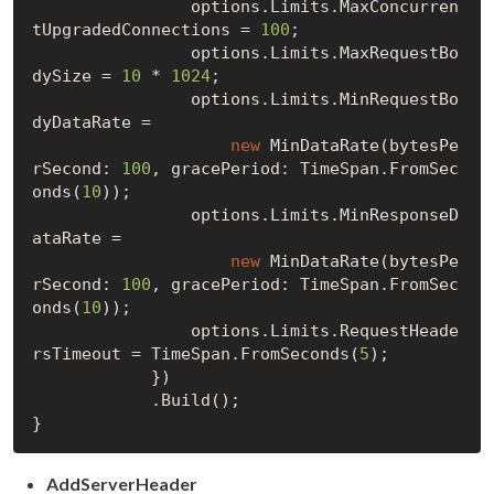
                options.Limits.MaxConcurren
tUpgradedConnections = 
100
;

                options.Limits.MaxRequestBo
dySize = 
10
 * 
1024
;

                options.Limits.MinRequestBo
dyDataRate =

new
 MinDataRate(bytesPe
rSecond: 
100
, gracePeriod: TimeSpan.FromSec
onds(
10
));

                options.Limits.MinResponseD
ataRate =

new
 MinDataRate(bytesPe
rSecond: 
100
, gracePeriod: TimeSpan.FromSec
onds(
10
));

                options.Limits.RequestHeade
rsTimeout = TimeSpan.FromSeconds(
5
);

            })

            .Build();

AddServerHeader