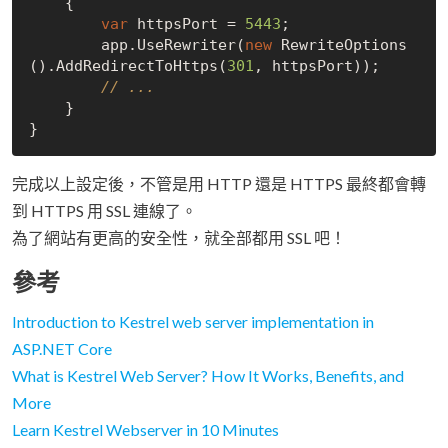
    {

var
 httpsPort = 
5443
;

        app.UseRewriter(
new
 RewriteOptions
().AddRedirectToHttps(
301
, httpsPort));

// ...
    }

完成以上設定後，不管是用 HTTP 還是 HTTPS 最終都會轉
到 HTTPS 用 SSL 連線了。
為了網站有更高的安全性，就全部都用 SSL 吧！
參考
Introduction to Kestrel web server implementation in
ASP.NET Core
What is Kestrel Web Server? How It Works, Benefits, and
More
Learn Kestrel Webserver in 10 Minutes