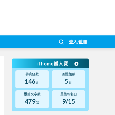
登入/註冊
iThome鐵人賽
參賽組數
團體組數
146
5
組
組
累計文章數
最後報名日
479
9/15
篇