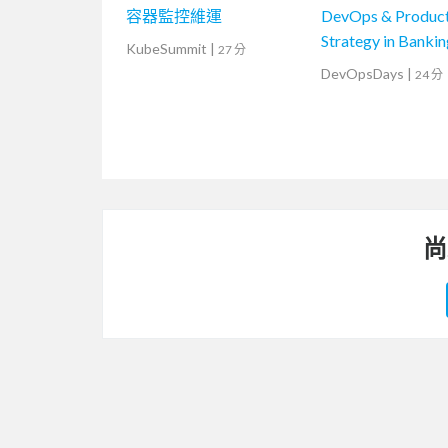
容器監控維運
DevOps & Produc
Strategy in Bankin
KubeSummit
|
27 分
DevOpsDays
|
24 分
尚