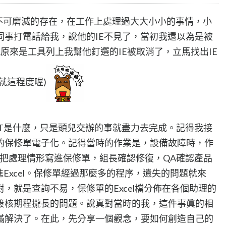
一種不可磨滅的存在，在工作上處理過大大小小的事情，小
同事打電話給我，說他的IE不見了，當初我還以為是被
原來是工具列上我幫他釘選的IE被取消了，立馬找出IE
就這程度喔)
IT是什麼，只是頭兒交辦的事就盡力去完成。記得我接
的保修單電子化。記得當時的作業是，設備故障時，作
後把處理情形寫進保修單，組長確認修復，QA確認產品
進Excel。保修單經過那麼多的程序，遺失的問題就來
，就是查詢不易，保修單的Excel檔分佈在各個助理的
簽核期程攏長的問題。說真對當時的我，這件事眞的相
滿解決了。在此，先分享一個觀念，要如何創造自己的