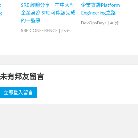
t
SRE 經驗分享－在中大型
企業實踐Platform
g
企業身為 SRE 可能該完成
Engineering之路
的一些事
DevOpsDays
|
40 分
SRE CONFERENCE
|
26 分
未有邦友留言
立即登入留言