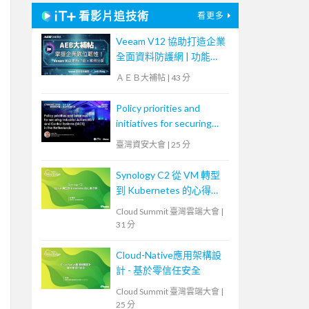
看影片追技術
看更多
Veeam V12 協助打造企業
全面資料防護網 | 功能更
新 + 案例分享【宏碁資訊
ＡＥＢ大補帖
|
43 分
網路學堂】
Policy priorities and
initiatives for securing
Industrial Automation
臺灣資安大會
|
25 分
and Control Systems
(IACS) in the
Synology C2 從 VM 轉型
Netherlands
到 Kubernetes 的心得分
享
Cloud Summit 臺灣雲端大會
|
31 分
Cloud-Native應用架構設
計 - 基於零信任安全
Cloud Summit 臺灣雲端大會
|
25 分