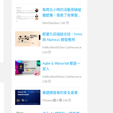
每周五小時的活動突破組
織壁壘，挽救了商業服務
運營者的故事
DevOpsDays
|
43 分
輕量化前端組合技：htmx
與 Alpine.js 開發應用
Hello World Dev Conference
|
26 分
Agile & Waterfall 都是一
家人
Hello World Dev Conference
|
38 分
重建開發者的安全直覺
iThome鐵人賽
|
36 分