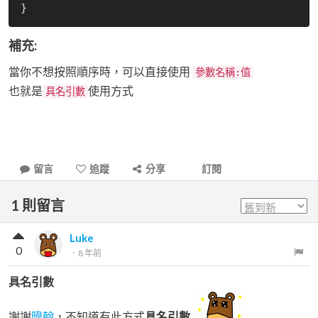
補充:
當你不想按照順序時，可以直接使用
參數名稱:值
也就是
使用方式
具名引數
留言
追蹤
分享
訂閱
1
則留言
Luke
0
．
8 年前
具名引數
謝謝
暐翰
，不知道有此方式
具名引數