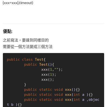
{xxx=xxx},timeout)
優點:
之前寫法，要達到同樣目的
需要從一個方法變成三個方法
public
class
Test
{
public
Test
()
{

		xxx(
1
,
""
);

		xxx(
1
);

		xxx();

	}

public
static
void
xxx
()
{}

public
static
void
xxx
(
int
 a )
{}

public
static
void
xxx
(
int
 a ,objec
t b )
{}
