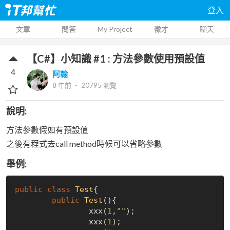
登入
文章
問答
My Project
徵才
聊天
【C#】小知識 #1 : 方法參數使用預設值
4
阿翰
8 年前
‧
20795
瀏覽
說明:
方法參數假如有預設值
之後有程式去call method時候可以省略參數
舉例:
public
class
Test
{
public
Test
()
{

		xxx(
1
,
""
);

		xxx(
1
);
