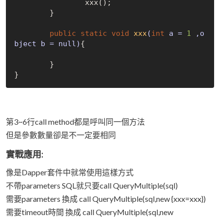
		xxx();

	}

public
static
void
xxx
(
int
 a = 
1
 ,o
bject b = null)
{

	}

第3~6行call method都是呼叫同一個方法
但是參數數量卻是不一定要相同
實戰應用:
像是Dapper套件中就常使用這樣方式
不帶parameters SQL就只要call QueryMultiple(sql)
需要parameters 換成 call QueryMultiple(sql,new {xxx=xxx})
需要timeout時間 換成 call QueryMultiple(sql,new