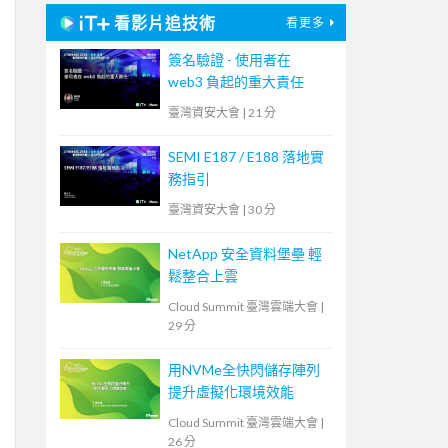
看影片追技術
看更多
簽名驗證 - 使用者在
web3 負起的重大責任
臺灣資安大會
|
21 分
SEMI E187 / E188 落地實
務指引
臺灣資安大會
|
30 分
NetApp 安全資料堡壘 輕
鬆整合上雲
Cloud Summit 臺灣雲端大會
|
29 分
用NVMe全快閃儲存陣列
提升虛擬化環境效能
Cloud Summit 臺灣雲端大會
|
26 分