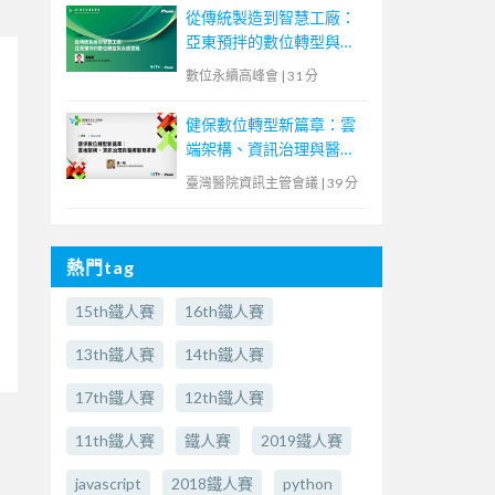
從傳統製造到智慧工廠：
亞東預拌的數位轉型與永
續實踐
數位永續高峰會
|
31 分
健保數位轉型新篇章：雲
端架構、資訊治理與醫療
服務革新
臺灣醫院資訊主管會議
|
39 分
熱門tag
15th鐵人賽
16th鐵人賽
13th鐵人賽
14th鐵人賽
17th鐵人賽
12th鐵人賽
11th鐵人賽
鐵人賽
2019鐵人賽
javascript
2018鐵人賽
python