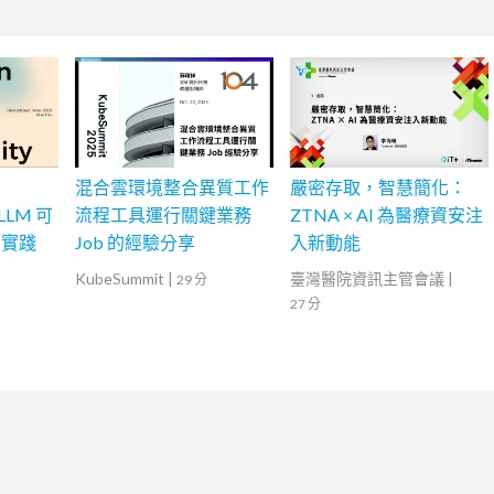
混合雲環境整合異質工作
嚴密存取，智慧簡化：
LLM 可
流程工具運行關鍵業務
ZTNA × AI 為醫療資安注
到實踐
Job 的經驗分享
入新動能
KubeSummit
|
臺灣醫院資訊主管會議
|
29 分
27 分