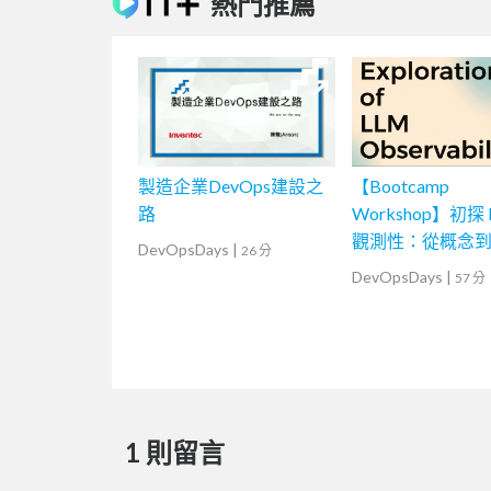
熱門推薦
製造企業DevOps建設之
【Bootcamp
路
Workshop】初探 
觀測性：從概念
DevOpsDays
|
26 分
DevOpsDays
|
57 分
1 則留言