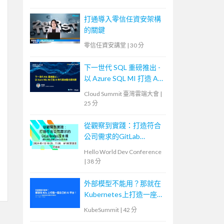
打通導入零信任資安架構
的關鍵
零信任資安講堂
|
30 分
下一世代 SQL 重磅推出 -
以 Azure SQL MI 打造 AI
時代雲地整合資料庫
Cloud Summit 臺灣雲端大會
|
25 分
從觀察到實踐：打造符合
公司需求的GitLab
DevOps流水線
Hello World Dev Conference
|
38 分
外部模型不能用？那就在
Kubernetes上打造一座自
己的AI平台！
KubeSummit
|
42 分