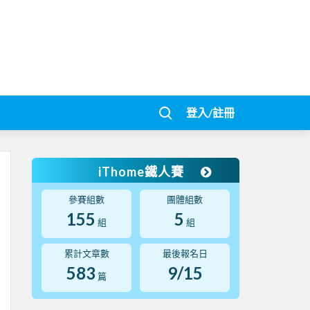
登入/註冊
iThome鐵人賽
參賽組數
團體組數
155
5
組
組
累計文章數
最後報名日
583
9/15
篇