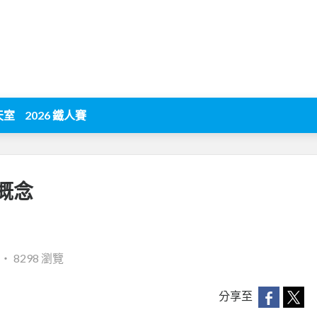
天室
2026 鐵人賽
概念
‧
8298 瀏覽
分享至