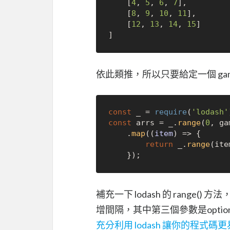
    [
4
, 
5
, 
6
, 
7
], 

    [
8
, 
9
, 
10
, 
11
], 

    [
12
, 
13
, 
14
, 
15
] 

依此類推，所以只要給定一個 game
const
 _ = 
require
(
'lodash'
const
 arrs = _.
range
(
0
, ga
    .
map
(
(
item
) =>
 {

return
 _.
range
(ite
補充一下 lodash 的 rang
增間隔，其中第三個參數是optio
充分利用 lodash 讓你的程式碼