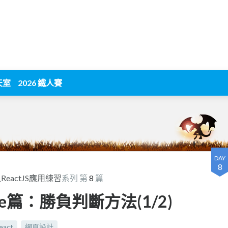
天室
2026 鐵人賽
DAY
8
eactJS應用練習
系列 第
8
篇
ac Toe篇：勝負判斷方法(1/2)
eact
網頁設計