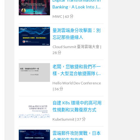
Banking - A Look Into JP
Morgan’s Cloud Journey
MWC
|
63 分
and Developer
Experience
量測雲端身分攻擊面：別
忘記那些邊緣人
Cloud Summit 臺灣雲端大會
|
28 分
老闆，您敏捷和我們不一
樣 - 大型混合敏捷團隊 (
Scrum, Kanban ) 的踩坑經
Hello World Dev Conference
驗
|
36 分
自建 K8s 環境中的高可用
性規劃和災難復原方式
KubeSummit
|
37 分
雲端郵件攻防實戰，日本
企業的生存指南