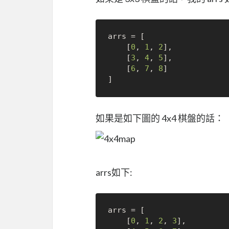
arrs = [ 

    [
0
, 
1
, 
2
],

    [
3
, 
4
, 
5
],

    [
6
, 
7
, 
8
]

如果是如下圖的 4x4 棋盤的話：
arrs如下:
arrs = [ 

    [
0
, 
1
, 
2
, 
3
], 
