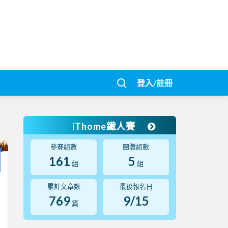
登入/註冊
iThome鐵人賽
參賽組數
團體組數
161
5
組
組
累計文章數
最後報名日
769
9/15
篇