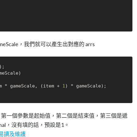
Scale，我們就可以產生出對應的 arrs
meScale)

m * gameScale, (item + 
1
) * gameScale);

e() 方法，第一個參數是起始值，第二個是結束值，第三個是遞
nal，沒有填的話，預設是1。
更易讀及維護