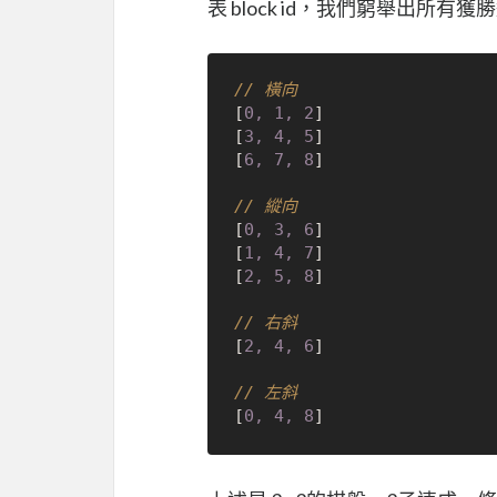
表 block id，我們窮舉出所有獲
// 橫向
[
0, 1, 2
]

[
3, 4, 5
]

[
6, 7, 8
]

// 縱向
[
0, 3, 6
]

[
1, 4, 7
]

[
2, 5, 8
]

// 右斜
[
2, 4, 6
]

// 左斜
[
0, 4, 8