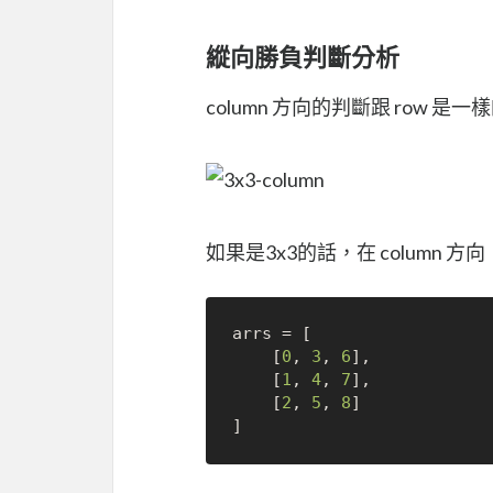
縱向勝負判斷分析
column 方向的判斷跟 row 
如果是3x3的話，在 column 方向
arrs = [

	[
0
, 
3
, 
6
],

	[
1
, 
4
, 
7
],

	[
2
, 
5
, 
8
]
