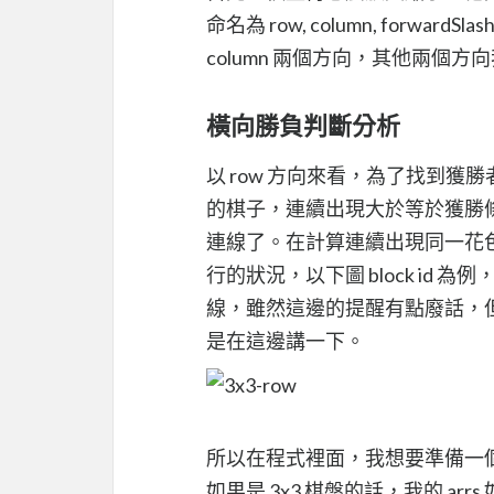
命名為 row, column, forwardSl
column 兩個方向，其他兩個
橫向勝負判斷分析
以 row 方向來看，為了找到獲
的棋子，連續出現大於等於獲勝條件( 
連線了。在計算連續出現同一花色
行的狀況，以下圖 block id 為例，[
線，雖然這邊的提醒有點廢話，
是在這邊講一下。
所以在程式裡面，我想要準備一個 array
如果是 3x3 棋盤的話，我的 arrs