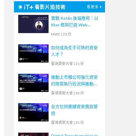
看影片追技術
看更多
實戰 Kotlin 後端應用：以
Ktor 框架打造 Web
Service
MWC
|
23 分
如何成為炙手可熱的資安
人才？
臺灣資安大會
|
21 分
推動上市櫃公司強化資安
的政策執行近況與推動事
宜
臺灣資安大會
|
30 分
全方位供應鏈資安風險管
控
臺灣資安大會
|
25 分
Digital Transformation in