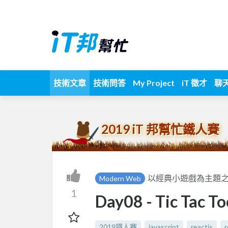
技術文章
技術問答
My Project
iT 徵才
聊
2019 iT 邦幫忙鐵人賽
以經典小遊戲為主題之R
Modern Web
1
Day08 - Tic T
2019鐵人賽
javascript
reactjs
r