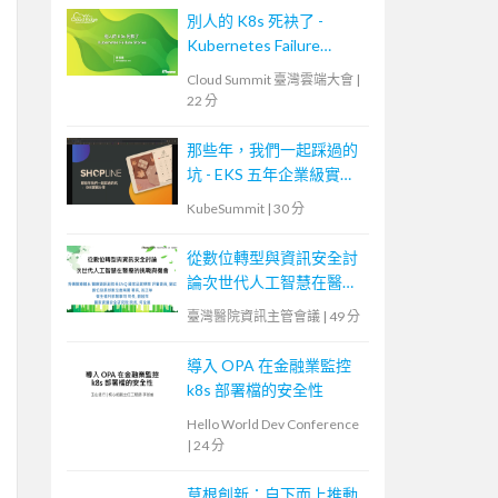
別人的 K8s 死袂了 -
Kubernetes Failure
Stories
Cloud Summit 臺灣雲端大會
|
22 分
那些年，我們一起踩過的
坑 - EKS 五年企業級實戰
分享
KubeSummit
|
30 分
從數位轉型與資訊安全討
論次世代人工智慧在醫療
的挑戰與機會
臺灣醫院資訊主管會議
|
49 分
導入 OPA 在金融業監控
k8s 部署檔的安全性
Hello World Dev Conference
|
24 分
草根創新：自下而上推動