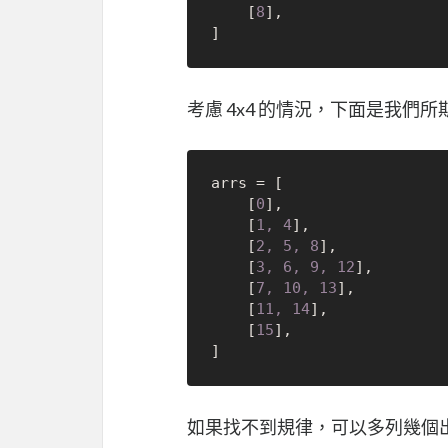
	[
8
],

考慮 4x4 的情況，下面是我們所期
arrs = [

	[
0
],

	[
1, 4
],

	[
2, 5, 8
],

	[
3, 6, 9, 12
],

	[
7, 10, 13
],

	[
11, 14
],

	[
15
],

如果找不到規律，可以多列幾個