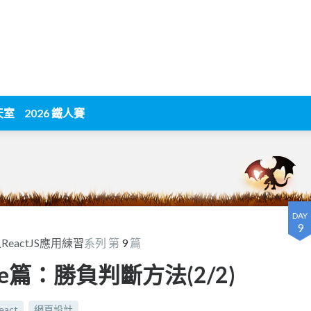
天室
2026 鐵人賽
DAY
9
eactJS應用練習
系列 第
9
篇
ac Toe篇：勝負判斷方法(2/2)
eact
網頁設計