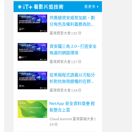
看影片追技術
看更多
供應鏈資安威脅加劇，劃
分角色及權利義務為防禦
致勝關鍵
臺灣資安大會
|
32 分
資安鐵三角 2.0—打造安全
無虞的網路環境
臺灣資安大會
|
27 分
從黑箱程式語義以污點分
析對抗無限變種的在野勒
索攻擊
臺灣資安大會
|
34 分
NetApp 安全資料堡壘 輕
鬆整合上雲
Cloud Summit 臺灣雲端大會
|
29 分