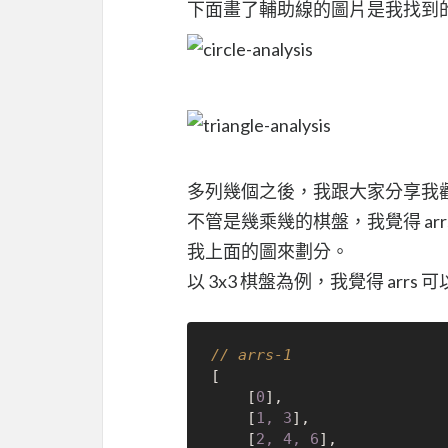
下面畫了輔助線的圖片是我找到
多列幾個之後，我跟大家分享我
不管是幾乘幾的棋盤，我覺得 ar
我上面的圖來劃分。
以 3x3 棋盤為例，我覺得 arr
// arrs-1
[

	[
0
],

	[
1, 3
],

	[
2, 4, 6
],
