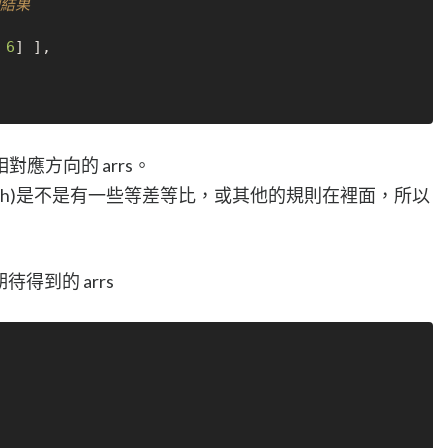
例結果
 
6
] ],

應方向的 arrs。
Slash)是不是有一些等差等比，或其他的規則在裡面，所以
待得到的 arrs