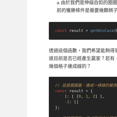
a. 由於我們是伸縮自如的
前的獲勝條件是需要幾顆棋
const
 result = 
getWinCase
透過這個函數，我們希望能夠得
道目前是否已經產生贏家？若有
幾個格子連成線的？
// 這是圈圈贏，連成一條線的範
const
 result = {

1
: [ [
0
, 
1
, 
2
] ],

-1
: []

};
