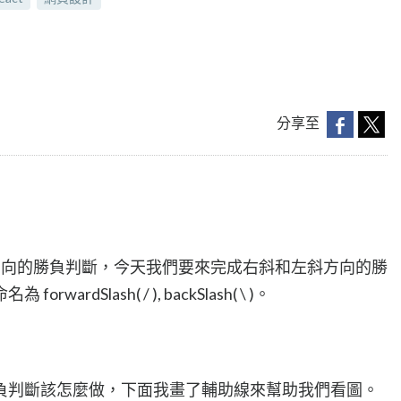
分享至
umn 方向的勝負判斷，今天我們要來完成右斜和左斜方向的勝
dSlash( / ), backSlash( \ )。
負判斷該怎麼做，下面我畫了輔助線來幫助我們看圖。