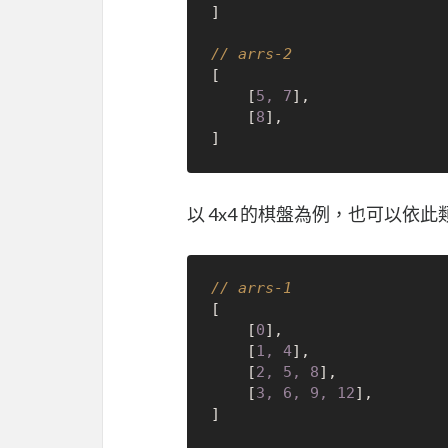
]

// arrs-2
[

	[
5, 7
],

	[
8
],

以 4x4 的棋盤為例，也可以依此
// arrs-1
[

	[
0
],

	[
1, 4
],

	[
2, 5, 8
],

	[
3, 6, 9, 12
],

]
