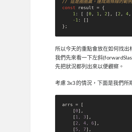
// 這是圈圈贏，連成兩條線的範
const
 result = {

1
: [ [
0
, 
1
, 
2
], [
2
, 
4
,
-1
: []

所以今天的重點會放在如何找出相對
我們先來看一下左斜(forward
先把狀況都列出來以便觀察。
考慮 3x3 的情況，下面是我們所期
arrs = [

	[
0
],

	[
1, 3
],

	[
2, 4, 6
],

	[
5, 7
],
