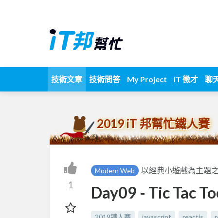
技術文章
技術問答
My Project
iT 徵才
聊
2019 iT 邦幫忙鐵人賽
以經典小遊戲為主題之R
Modern Web
1
Day09 - Tic T
2019鐵人賽
javascript
reactjs
r