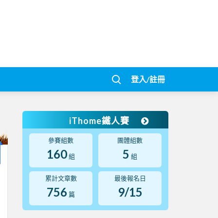
登入/註冊
iThome鐵人賽
參賽組數
團體組數
160
5
組
組
累計文章數
最後報名日
756
9/15
篇