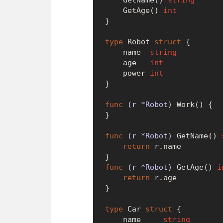
	GetName() 
string
	GetAge() 
int
}

type
 Robot 
struct
 {

	name  
string
	age   
int
	power 
int
}

func
(r *Robot)
 Work() {

}

func
(r *Robot)
 GetName() 
return
 r.name

func
(r *Robot)
 GetAge() 
i
return
 r.age

}

type
 Car 
struct
 {

	name     
string