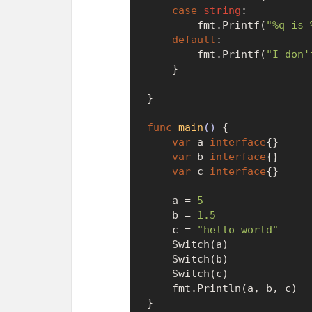
case
string
:

		fmt.Printf(
"%q is 
default
:

		fmt.Printf(
"I don'
	}

}

func
main
()
 {

var
 a 
interface
{}

var
 b 
interface
{}

var
 c 
interface
{}

	a = 
5
	b = 
1.5
	c = 
"hello world"
	Switch(a)

	Switch(b)

	Switch(c)

	fmt.Println(a, b, c)

}
