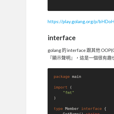
https://play.golang.org/p/bH
interface
golang 的 interface 跟其他 OO
『顯示聲明』，這是一個很有趣
package
 main

import
 (

"fmt"
)

type
 Member 
interface
 {
