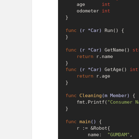
	age      
int
	odometer 
int
}

func
(r *Car)
 Run() {

}

func
(r *Car)
 GetName() 
st
return
 r.name

func
(r *Car)
 GetAge() 
int
return
 r.age

}

func
Cleaning
(m Member)
 {

	fmt.Printf(
"Consumer N
}

func
main
()
 {

	r := &Robot{

		name:  
"GUMDAM"
,
