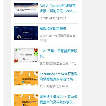
Dell AI Factory 賦能智慧
金融：落地多元 GenAI 應
用實踐
IT EXPLAINED
|
35 分
機敏檔案軌跡稽核
Cloud Summit 臺灣雲端大會
|
30 分
「AI 不累－智慧醫療新夥
伴」
臺灣醫院資訊主管會議
|
23 分
SecurityScorecard 打造政
府供應鏈資安可視化與治
理機制
數位政府高峰會
|
28 分
城市級主權式 AI，邁向虛
實整合的高雄數位孿生平