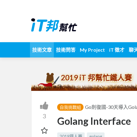
技術文章
技術問答
My Project
iT 徵才
聊
2019 iT 邦幫忙鐵人賽
Go劍復國-30天導入Gola
自我挑戰組
3
Golang Interface
2019鐵人賽
golang