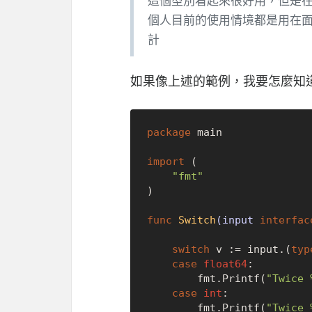
這個型別看起來很好用，但是
個人目前的使用情境都是用在面對
計
如果像上述的範例，我要怎麼知
package
 main

import
 (

"fmt"
)

func
Switch
(input 
interfac
switch
 v := input.(
typ
case
float64
:

		fmt.Printf(
"Twice 
case
int
:

		fmt.Printf(
"Twice 