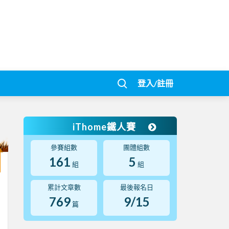
登入/註冊
iThome鐵人賽
參賽組數
團體組數
161
5
組
組
累計文章數
最後報名日
769
9/15
篇