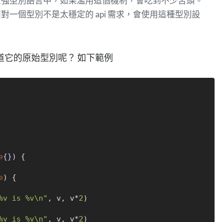
在強型別語言中，如果濫用這個機制，會吃到不少苦頭。
一個型別不是太穩定的 api 需求，會使用這種型別設
道它的原始型別呢？ 如下範例
e
{})
 {

e
) {

%v is %v\n"
, v, v*
2
)

%v is %v\n"
, v, v*
2
)
