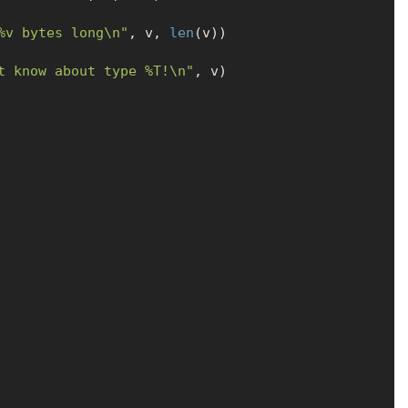
%v bytes long\n"
, v, 
len
(v))

t know about type %T!\n"
, v)
