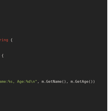
ring
 {

 {

ame:%s, Age:%d\n"
, m.GetName(), m.GetAge())
