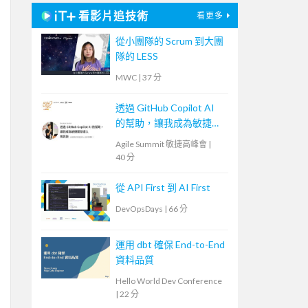
看影片追技術
看更多
從小團隊的 Scrum 到大團
隊的 LESS
MWC
|
37 分
透過 GitHub Copilot AI
的幫助，讓我成為敏捷開
發人
Agile Summit 敏捷高峰會
|
40 分
從 API First 到 AI First
DevOpsDays
|
66 分
運用 dbt 確保 End-to-End
資料品質
Hello World Dev Conference
|
22 分