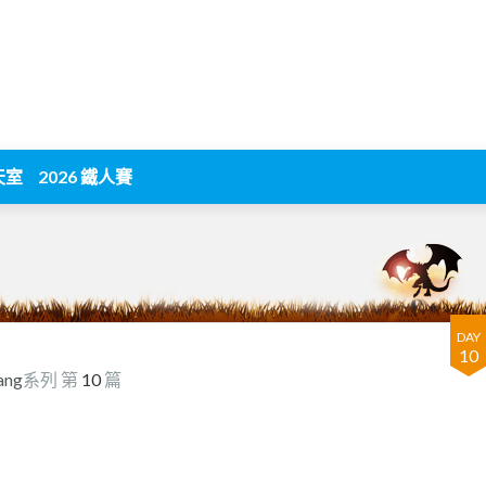
天室
2026 鐵人賽
DAY
10
ng
系列 第
10
篇