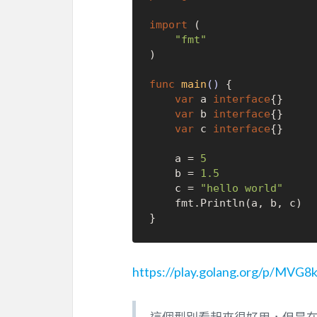
import
 (

"fmt"
)

func
main
()
 {

var
 a 
interface
{}

var
 b 
interface
{}

var
 c 
interface
{}

	a = 
5
	b = 
1.5
	c = 
"hello world"
	fmt.Println(a, b, c)

https://play.golang.org/p/MVG8k