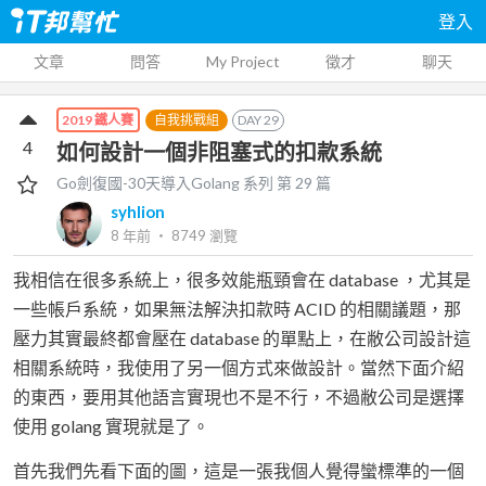
登入
文章
問答
My Project
徵才
聊天
自我挑戰組
DAY
29
2019 鐵人賽
4
如何設計一個非阻塞式的扣款系統
Go劍復國-30天導入Golang
系列 第
29
篇
syhlion
8 年前
‧
8749
瀏覽
我相信在很多系統上，很多效能瓶頸會在 database ，尤其是
一些帳戶系統，如果無法解決扣款時 ACID 的相關議題，那
壓力其實最終都會壓在 database 的單點上，在敝公司設計這
相關系統時，我使用了另一個方式來做設計。當然下面介紹
的東西，要用其他語言實現也不是不行，不過敝公司是選擇
使用 golang 實現就是了。
首先我們先看下面的圖，這是一張我個人覺得蠻標準的一個